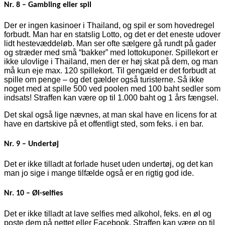
Nr. 8 – Gambling eller spil
Der er ingen kasinoer i Thailand, og spil er som hovedregel
forbudt. Man har en statslig Lotto, og det er det eneste udover
lidt hestevæddeløb. Man ser ofte sælgere gå rundt på gader
og stræder med små “bakker” med lottokuponer. Spillekort er
ikke ulovlige i Thailand, men der er høj skat på dem, og man
må kun eje max. 120 spillekort. Til gengæld er det forbudt at
spille om penge – og det gælder også turisterne. Så ikke
noget med at spille 500 ved poolen med 100 baht sedler som
indsats! Straffen kan være op til 1.000 baht og 1 års fængsel.
Det skal også lige nævnes, at man skal have en licens for at
have en dartskive på et offentligt sted, som feks. i en bar.
Nr. 9 – Undertøj
Det er ikke tilladt at forlade huset uden undertøj, og det kan
man jo sige i mange tilfælde også er en rigtig god ide.
Nr. 10 – Øl-selfies
Det er ikke tilladt at lave selfies med alkohol, feks. en øl og
poste dem på nettet eller Facebook. Straffen kan være op til