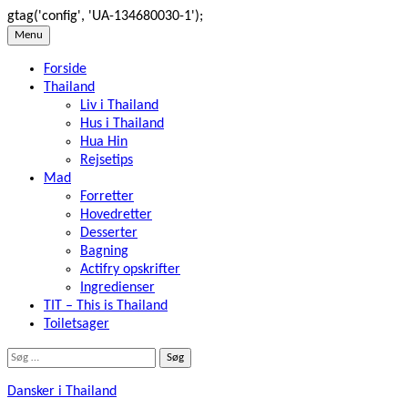
gtag('config', 'UA-134680030-1');
Skip
Menu
to
Forside
content
Thailand
Liv i Thailand
Hus i Thailand
Hua Hin
Rejsetips
Mad
Forretter
Hovedretter
Desserter
Bagning
Actifry opskrifter
Ingredienser
TIT – This is Thailand
Toiletsager
Søg
efter:
Dansker i Thailand