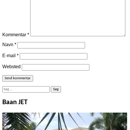
Kommentar
*
Navn
*
E-mail
*
Websted
Søg
efter:
Baan JET