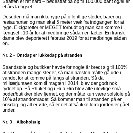
Straffen er ret hård – bødestraf på op til 100.000 baht og/eller
et års fængsel.
Desuden må man ikke ryge på offentlige steder, barer og
restauranter, og man skal 5 meter væk fra indgangen for at
ryge. E-cigaretter er MEGET forbudt og man kan komme i
fængsel i 10 år for at medbringe sådan en fætter. En fransk
dame blev deporteret i februar 2019 for at medbringe sådan
en.
Nr. 2 – Onsdag er lukkedag på stranden
Strandstole og butikker havde for nogle år bredt sig til 100%
af stranden mange steder, så man næsten måtte gå ude i
vandet for at komme på langs af stranden. Så da
militærjuntaen kom til magten i 2014, blev der godt nok
ryddet op. På Phuket og i Hua Hin blev alle ulovlige små
boder/butikker blev fjernet, og der måtte kun være solstole på
10% af strandområdet. Så kommer man til stranden på en
onsdag, og alt er øde, så er det altså ikke fordi jorden er gået
under.
Nr. 3 – Alkoholsalg