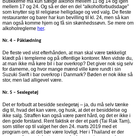
Butikkerne må kun sælge alkohol mellem 11 og 14 og igen
mellem 17 og 24. Og så er der en del “alkoholforbudsdage”
som knytter sig til religiøse helligdage og ved valg. De fleste
restauranter og barer har kun bevilling til kl. 24, men så kan
man også komme hjem og få sin skønhedssøvn. Se mere om
alkoholreglerne
her
.
Nr. 4 – Påklædning
De fleste ved vist efterhånden, at man skal være tækkeligt
klædt på i templerne og på offentlige kontorer. Men vidste du,
at man ikke må køre bil i bar overkrop? Det giver nok sig selv
for damerne, og hvor mange mænd ville køre rundt i sin
Suzuki Swift i bar overkrop i Danmark? Bøden er nok ikke så
stor, men lad alligevel være.
Nr. 5 – Sexlegetøj
Det er forbudt at besidde sexlegetøj – ja, du må selv tænke
dig til, hvad det kan være, og husk, at det er besiddelse og
ikke salg. Straffen kan også være pænt hård, og det er ikke i
den gode forstand. Rent faktisk er der et parti (Tai Rak Tam),
som stiller op til valget her den 24. marts 2019 med et
program om, at det bør være lovligt. Her i Thailand er der