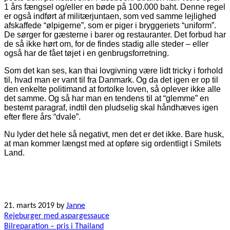
1 års fængsel og/eller en bøde på 100.000 baht. Denne regel
er også indført af militærjuntaen, som ved samme lejlighed
afskaffede “ølpigerne”, som er piger i bryggeriets “uniform”.
De sørger for gæsterne i barer og restauranter. Det forbud har
de så ikke hørt om, for de findes stadig alle steder – eller
også har de fået tøjet i en genbrugsforretning.
Som det kan ses, kan thai lovgivning være lidt tricky i forhold
til, hvad man er vant til fra Danmark. Og da det igen er op til
den enkelte politimand at fortolke loven, så oplever ikke alle
det samme. Og så har man en tendens til at “glemme” en
bestemt paragraf, indtil den pludselig skal håndhæves igen
efter flere års “dvale”.
Nu lyder det hele så negativt, men det er det ikke. Bare husk,
at man kommer længst med at opføre sig ordentligt i Smilets
Land.
21. marts 2019
by
Janne
Indlægsnavigation
Rejeburger med aspargessauce
Bilreparation – pris i Thailand