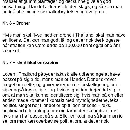
masser af gummiplantager, og det kunne give en god
omsætning til landet at fremstille den slags, og så kan man
undgå alle mulige sexualforbrydelser og overgreb.
Nr. 6 – Droner
Hvis man skal flyve med en drone i Thailand, skal man have
en licens. Det kan man godt få, og det er nok det klogeste,
når straffen kan være bøde på 100.000 baht og/eller 5 år i
fængsel.
Nr. 7 – Identifikationspapirer
Loven i Thailand påbyder faktisk alle udlændinge at have
passet på sig altid, mens man er i landet. Der er skrevet
meget om dette, og guvernørerne i de forskellige regioner
siger også forskellige ting. I virkeligheden drejer det sig jo
om, at man skal kunne identificere sig, hvis man på en eller
anden måde kommer i kontakt med myndighederne, feks.
politiet. Meget her i landet er op til den enkelte – feks.
politimand eller integrationsmedarbejder, så bedst er det,
hvis man har passet på sig. Eller en kopi, og så kan man jo
se, om man kan overbevise politiet om, at det er nok.