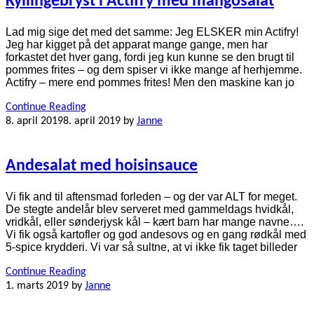
Kyllingebryst i Actifry med mangosalat
Lad mig sige det med det samme: Jeg ELSKER min Actifry!
Jeg har kigget på det apparat mange gange, men har
forkastet det hver gang, fordi jeg kun kunne se den brugt til
pommes frites – og dem spiser vi ikke mange af herhjemme.
Actifry – mere end pommes frites! Men den maskine kan jo
Continue Reading
8. april 2019
8. april 2019
by
Janne
Andesalat med hoisinsauce
Vi fik and til aftensmad forleden – og der var ALT for meget.
De stegte andelår blev serveret med gammeldags hvidkål,
vridkål, eller sønderjysk kål – kært barn har mange navne….
Vi fik også kartofler og god andesovs og en gang rødkål med
5-spice krydderi. Vi var så sultne, at vi ikke fik taget billeder
Continue Reading
1. marts 2019
by
Janne