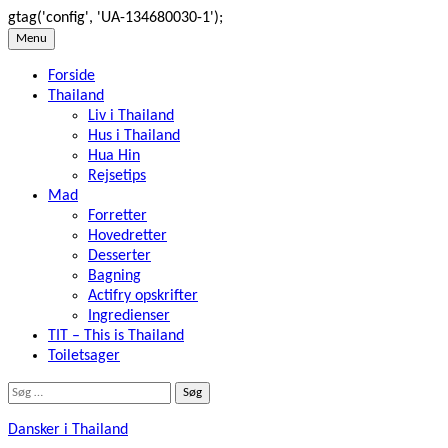
gtag('config', 'UA-134680030-1');
Skip
Menu
to
Forside
content
Thailand
Liv i Thailand
Hus i Thailand
Hua Hin
Rejsetips
Mad
Forretter
Hovedretter
Desserter
Bagning
Actifry opskrifter
Ingredienser
TIT – This is Thailand
Toiletsager
Søg
efter:
Dansker i Thailand