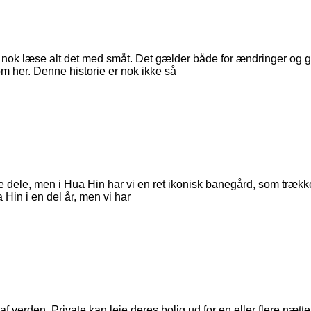
odt nok læse alt det med småt. Det gælder både for ændringer og 
m her. Denne historie er nok ikke så
dele, men i Hua Hin har vi en ret ikonisk banegård, som trække
Hin i en del år, men vi har
af verden. Private kan leje deres bolig ud for en eller flere næ