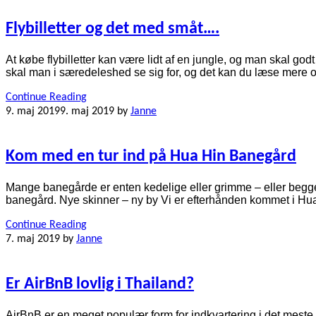
Flybilletter og det med småt….
At købe flybilletter kan være lidt af en jungle, og man skal g
skal man i særedeleshed se sig for, og det kan du læse mere o
Continue Reading
9. maj 2019
9. maj 2019
by
Janne
Kom med en tur ind på Hua Hin Banegård
Mange banegårde er enten kedelige eller grimme – eller begge 
banegård. Nye skinner – ny by Vi er efterhånden kommet i Hua 
Continue Reading
7. maj 2019
by
Janne
Er AirBnB lovlig i Thailand?
AirBnB er en meget populær form for indkvartering i det meste 