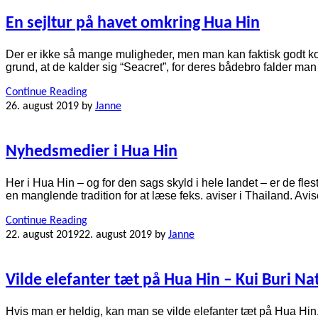
En sejltur på havet omkring Hua Hin
Der er ikke så mange muligheder, men man kan faktisk godt kom
grund, at de kalder sig “Seacret”, for deres bådebro falder man
Continue Reading
26. august 2019
by
Janne
Nyhedsmedier i Hua Hin
Her i Hua Hin – og for den sags skyld i hele landet – er de fle
en manglende tradition for at læse feks. aviser i Thailand. Avi
Continue Reading
22. august 2019
22. august 2019
by
Janne
Vilde elefanter tæt på Hua Hin – Kui Buri Na
Hvis man er heldig, kan man se vilde elefanter tæt på Hua Hin. 