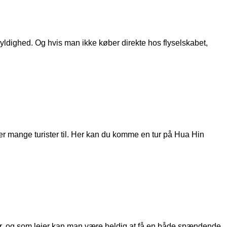
gyldighed. Og hvis man ikke køber direkte hos flyselskabet,
r mange turister til. Her kan du komme en tur på Hua Hin
tter, og som lejer kan man være heldig at få en både spændende,