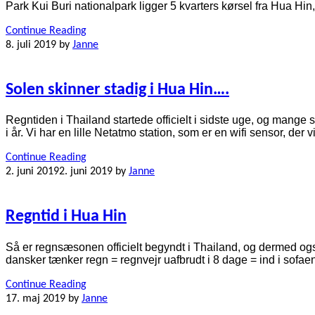
Park Kui Buri nationalpark ligger 5 kvarters kørsel fra Hua Hin
Continue Reading
8. juli 2019
by
Janne
Solen skinner stadig i Hua Hin….
Regntiden i Thailand startede officielt i sidste uge, og mange 
i år. Vi har en lille Netatmo station, som er en wifi sensor, der 
Continue Reading
2. juni 2019
2. juni 2019
by
Janne
Regntid i Hua Hin
Så er regnsæsonen officielt begyndt i Thailand, og dermed ogs
dansker tænker regn = regnvejr uafbrudt i 8 dage = ind i sofa
Continue Reading
17. maj 2019
by
Janne