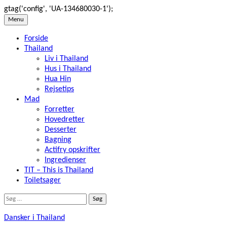
gtag('config', 'UA-134680030-1');
Skip
Menu
to
Forside
content
Thailand
Liv i Thailand
Hus i Thailand
Hua Hin
Rejsetips
Mad
Forretter
Hovedretter
Desserter
Bagning
Actifry opskrifter
Ingredienser
TIT – This is Thailand
Toiletsager
Søg
efter:
Dansker i Thailand