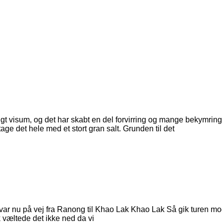
digt visum, og det har skabt en del forvirring og mange bekymrin
tage det hele med et stort gran salt. Grunden til det
 var nu på vej fra Ranong til Khao Lak Khao Lak Så gik turen mo
 væltede det ikke ned da vi