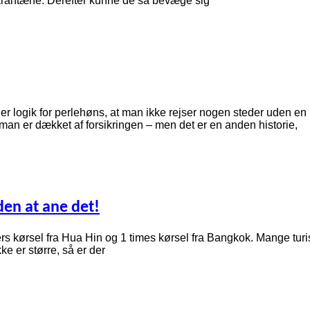
 karantæne. Derefter kunne de så bevæge sig
det er logik for perlehøns, at man ikke rejser nogen steder uden 
man er dækket af forsikringen – men det er en anden historie,
den at ane det!
s kørsel fra Hua Hin og 1 times kørsel fra Bangkok. Mange turiste
e er større, så er der