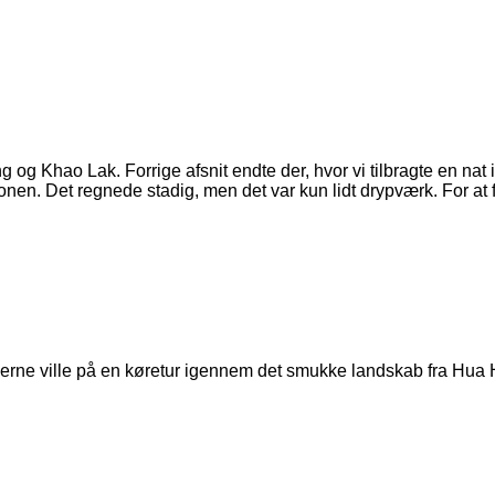
ng og Khao Lak. Forrige afsnit endte der, hvor vi tilbragte en na
onen. Det regnede stadig, men det var kun lidt drypværk. For at 
vi gerne ville på en køretur igennem det smukke landskab fra Hua 