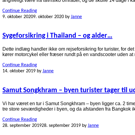
angiveligt være fra lavrisiko områder, og de skulle 14 dage i
Continue Reading
9. oktober 2020
9. oktober 2020
by
Janne
Sygeforsikring i Thailand – og alder…
Dette indlæg handler ikke om rejseforsikring for turister, for 
kører motorcykel eller fræser rundt på en vandscooter uden at 
Continue Reading
14. oktober 2019
by
Janne
Samut Songkhram – byen turister tager til u
Vi har været en tur i Samut Songkhram – byen ligger ca. 2 timer
tre store seværdigheder i byen, og da afstanden fra Bangkok ikk
Continue Reading
28. september 2019
28. september 2019
by
Janne