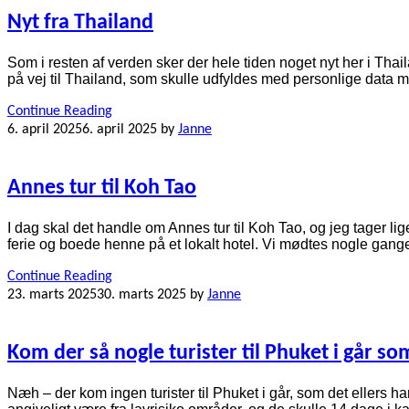
Nyt fra Thailand
Som i resten af verden sker der hele tiden noget nyt her i Thai
på vej til Thailand, som skulle udfyldes med personlige data m
Continue Reading
6. april 2025
6. april 2025
by
Janne
Annes tur til Koh Tao
I dag skal det handle om Annes tur til Koh Tao, og jeg tager li
ferie og boede henne på et lokalt hotel. Vi mødtes nogle gang
Continue Reading
23. marts 2025
30. marts 2025
by
Janne
Kom der så nogle turister til Phuket i går so
Næh – der kom ingen turister til Phuket i går, som det ellers har