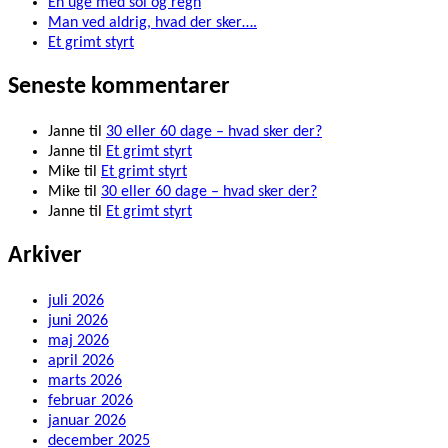
En uge med sol og regn
Man ved aldrig, hvad der sker….
Et grimt styrt
Seneste kommentarer
Janne
til
30 eller 60 dage – hvad sker der?
Janne
til
Et grimt styrt
Mike
til
Et grimt styrt
Mike
til
30 eller 60 dage – hvad sker der?
Janne
til
Et grimt styrt
Arkiver
juli 2026
juni 2026
maj 2026
april 2026
marts 2026
februar 2026
januar 2026
december 2025