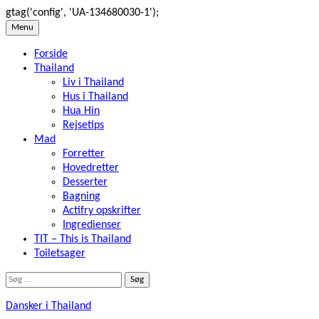
gtag('config', 'UA-134680030-1');
Skip
Menu
to
Forside
content
Thailand
Liv i Thailand
Hus i Thailand
Hua Hin
Rejsetips
Mad
Forretter
Hovedretter
Desserter
Bagning
Actifry opskrifter
Ingredienser
TIT – This is Thailand
Toiletsager
Søg
efter:
Dansker i Thailand