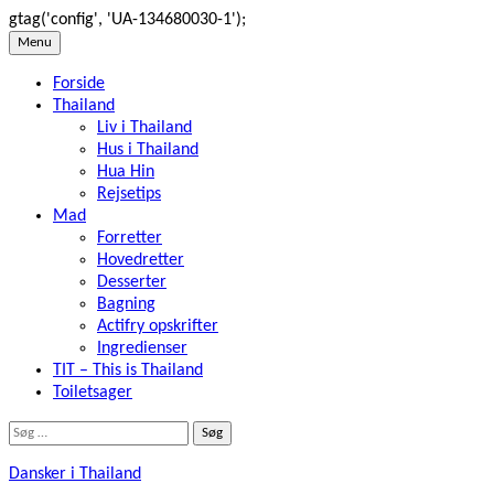
gtag('config', 'UA-134680030-1');
Skip
Menu
to
Forside
content
Thailand
Liv i Thailand
Hus i Thailand
Hua Hin
Rejsetips
Mad
Forretter
Hovedretter
Desserter
Bagning
Actifry opskrifter
Ingredienser
TIT – This is Thailand
Toiletsager
Søg
efter:
Dansker i Thailand