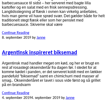
barbecuesauce til sidst – her serveret med bagte lilla
kartofler og en salat med en frisk sennepsdressing.
Langtidsstegning af flæsk i ovnen kan virkelig anbefales,
hvis man gerne vil have sprød svær. Det gælder både for helt
traditionelt stegt flæsk eller som her penslet med
barbecuesauce. Skiverne skal være
Continue Reading
8. september 2019
by
Janne
Argentinsk inspireret biksemad
Argentinsk mad handler meget om kød, og her er brugt en
rest af rosastegt okseinderlår fra dagen før. I stedet for at
komme kødet i panden, er det serveret koldt med en lækker
pandefuld “biksemad” samt en chimichurri med masser af
smag.. Okseinderlåret er lavet i sous vide først og så grillet
på en brandvarm
Continue Reading
4. september 2019
4. september 2019
by
Janne