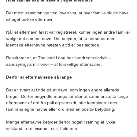
Hver familie skulle have sit eget efternavn
Det mest usædvanlige ved loven var, at hver familie skulle have
sit eget unikke efternavn.
Når et efternavn først var registreret, kunne ingen andre familier
vælge det samme navn. Det betyder, at to personer med
identiske efternavne næsten altid er beslægtede.
Resultatet er, at Thailand i dag har hundredtusindvis –
sandsynligvis millioner – af forskellige efternavne.
Derfor er efternavnene så lange
Det er svært at finde på et navn, som ingen andre allerede
bruger. Derfor begyndte mange familier at sammensætte lange
efternavne af ord fra pali og sanskrit, ofte kombineret med
familiens egne navne eller ord med en positiv betydning.
Mange efternavne betyder derfor noget i retning af lykke,
velstand, ære, visdom, sejr, held mm.