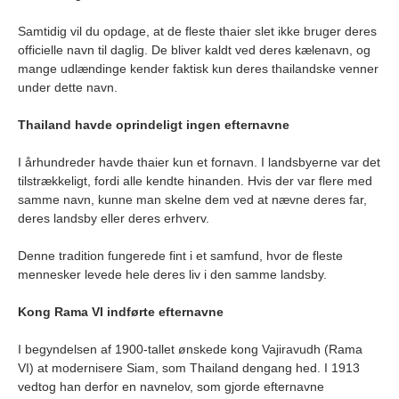
Samtidig vil du opdage, at de fleste thaier slet ikke bruger deres
officielle navn til daglig. De bliver kaldt ved deres kælenavn, og
mange udlændinge kender faktisk kun deres thailandske venner
under dette navn.
Thailand havde oprindeligt ingen efternavne
I århundreder havde thaier kun et fornavn. I landsbyerne var det
tilstrækkeligt, fordi alle kendte hinanden. Hvis der var flere med
samme navn, kunne man skelne dem ved at nævne deres far,
deres landsby eller deres erhverv.
Denne tradition fungerede fint i et samfund, hvor de fleste
mennesker levede hele deres liv i den samme landsby.
Kong Rama VI indførte efternavne
I begyndelsen af 1900-tallet ønskede kong Vajiravudh (Rama
VI) at modernisere Siam, som Thailand dengang hed. I 1913
vedtog han derfor en navnelov, som gjorde efternavne