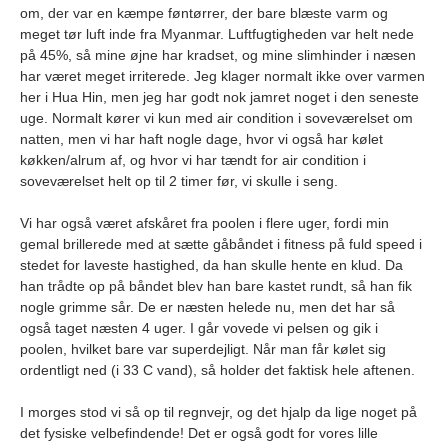
om, der var en kæmpe føntørrer, der bare blæste varm og
meget tør luft inde fra Myanmar. Luftfugtigheden var helt nede
på 45%, så mine øjne har kradset, og mine slimhinder i næsen
har været meget irriterede. Jeg klager normalt ikke over varmen
her i Hua Hin, men jeg har godt nok jamret noget i den seneste
uge. Normalt kører vi kun med air condition i soveværelset om
natten, men vi har haft nogle dage, hvor vi også har kølet
køkken/alrum af, og hvor vi har tændt for air condition i
soveværelset helt op til 2 timer før, vi skulle i seng.
Vi har også været afskåret fra poolen i flere uger, fordi min
gemal brillerede med at sætte gåbåndet i fitness på fuld speed i
stedet for laveste hastighed, da han skulle hente en klud. Da
han trådte op på båndet blev han bare kastet rundt, så han fik
nogle grimme sår. De er næsten helede nu, men det har så
også taget næsten 4 uger. I går vovede vi pelsen og gik i
poolen, hvilket bare var superdejligt. Når man får kølet sig
ordentligt ned (i 33 C vand), så holder det faktisk hele aftenen.
I morges stod vi så op til regnvejr, og det hjalp da lige noget på
det fysiske velbefindende! Det er også godt for vores lille