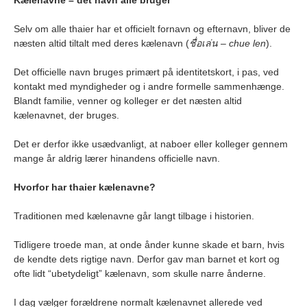
Kælenavne – det navn alle bruger
Selv om alle thaier har et officielt fornavn og efternavn, bliver de
næsten altid tiltalt med deres kælenavn (
ชื่อเล่น
–
chue len
).
Det officielle navn bruges primært på identitetskort, i pas, ved
kontakt med myndigheder og i andre formelle sammenhænge.
Blandt familie, venner og kolleger er det næsten altid
kælenavnet, der bruges.
Det er derfor ikke usædvanligt, at naboer eller kolleger gennem
mange år aldrig lærer hinandens officielle navn.
Hvorfor har thaier kælenavne?
Traditionen med kælenavne går langt tilbage i historien.
Tidligere troede man, at onde ånder kunne skade et barn, hvis
de kendte dets rigtige navn. Derfor gav man barnet et kort og
ofte lidt “ubetydeligt” kælenavn, som skulle narre ånderne.
I dag vælger forældrene normalt kælenavnet allerede ved