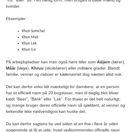
“fru.” eller “du” i en høflig form, men bruges til både mænd og
kvinder.
Eksempler:
Khun Somchai
Khun Mali
Khun Lek
Khun Ice
På arbejdspladser kan man også høre titler som
Adjarn
(lærer),
Måår
(læge),
Khruu
(skolelærer) eller militære grader. Blandt
familie, venner og naboer er kælenavnet dog næsten altid nok.
Det kan derfor virke lidt mærkeligt for danskere, at en person
har et officielt navn på 20 bogstaver, men til daglig blot bliver
kaldt “Beer”, “Bank” eller “Lek”. For thaier er det helt naturligt,
og mange bruger deres officielle navn så sjældent, at venner og
bekendte ikke nødvendigvis kan huske det.
Du kan derfor sagtens bo ved siden af en thai i flere år uden
nogensinde at få at vide, hvad vedkommendes officielle navn