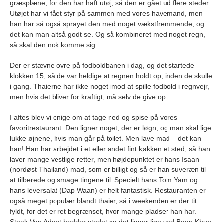
græsplæne, for den har haft utøj, så den er gået ud flere steder.
Utøjet har vi fået styr på sammen med vores havemand, men
han har så også sprayet den med noget vækstfremmende, og
det kan man altså godt se. Og så kombineret med noget regn,
så skal den nok komme sig.
Der er stævne ovre på fodboldbanen i dag, og det startede
klokken 15, så de var heldige at regnen holdt op, inden de skulle
i gang. Thaierne har ikke noget imod at spille fodbold i regnvejr,
men hvis det bliver for kraftigt, må selv de give op.
I aftes blev vi enige om at tage ned og spise på vores
favoritrestaurant. Den ligner noget, der er løgn, og man skal lige
lukke øjnene, hvis man går på toilet. Men lave mad – det kan
han! Han har arbejdet i et eller andet fint køkken et sted, så han
laver mange vestlige retter, men højdepunktet er hans Isaan
(nordøst Thailand) mad, som er billigt og så er han suveræn til
at tilberede og smage tingene til. Specielt hans Tom Yam og
hans leversalat (Dap Waan) er helt fantastisk. Restauranten er
også meget populær blandt thaier, så i weekenden er der tit
fyldt, for det er ret begrænset, hvor mange pladser han har.
Steak Van Adapt hedder stedet og det ligger lige ved Baan Khun