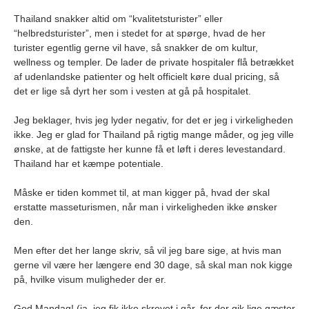
Thailand snakker altid om “kvalitetsturister” eller
“helbredsturister”, men i stedet for at spørge, hvad de her
turister egentlig gerne vil have, så snakker de om kultur,
wellness og templer. De lader de private hospitaler flå betrækket
af udenlandske patienter og helt officielt køre dual pricing, så
det er lige så dyrt her som i vesten at gå på hospitalet.
Jeg beklager, hvis jeg lyder negativ, for det er jeg i virkeligheden
ikke. Jeg er glad for Thailand på rigtig mange måder, og jeg ville
ønske, at de fattigste her kunne få et løft i deres levestandard.
Thailand har et kæmpe potentiale.
Måske er tiden kommet til, at man kigger på, hvad der skal
erstatte masseturismen, når man i virkeligheden ikke ønsker
den.
Men efter det her lange skriv, så vil jeg bare sige, at hvis man
gerne vil være her længere end 30 dage, så skal man nok kigge
på, hvilke visum muligheder der er.
God Mandag! (ja, jeg fik ikke skrevet i går, for der gik lige gæster