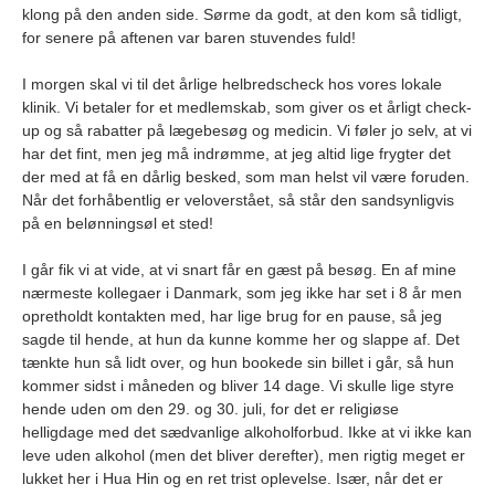
klong på den anden side. Sørme da godt, at den kom så tidligt,
for senere på aftenen var baren stuvendes fuld!
I morgen skal vi til det årlige helbredscheck hos vores lokale
klinik. Vi betaler for et medlemskab, som giver os et årligt check-
up og så rabatter på lægebesøg og medicin. Vi føler jo selv, at vi
har det fint, men jeg må indrømme, at jeg altid lige frygter det
der med at få en dårlig besked, som man helst vil være foruden.
Når det forhåbentlig er veloverstået, så står den sandsynligvis
på en belønningsøl et sted!
I går fik vi at vide, at vi snart får en gæst på besøg. En af mine
nærmeste kollegaer i Danmark, som jeg ikke har set i 8 år men
opretholdt kontakten med, har lige brug for en pause, så jeg
sagde til hende, at hun da kunne komme her og slappe af. Det
tænkte hun så lidt over, og hun bookede sin billet i går, så hun
kommer sidst i måneden og bliver 14 dage. Vi skulle lige styre
hende uden om den 29. og 30. juli, for det er religiøse
helligdage med det sædvanlige alkoholforbud. Ikke at vi ikke kan
leve uden alkohol (men det bliver derefter), men rigtig meget er
lukket her i Hua Hin og en ret trist oplevelse. Især, når det er