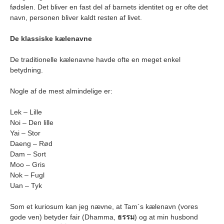
fødslen. Det bliver en fast del af barnets identitet og er ofte det
navn, personen bliver kaldt resten af livet.
De klassiske kælenavne
De traditionelle kælenavne havde ofte en meget enkel
betydning.
Nogle af de mest almindelige er:
Lek – Lille
Noi – Den lille
Yai – Stor
Daeng – Rød
Dam – Sort
Moo – Gris
Nok – Fugl
Uan – Tyk
Som et kuriosum kan jeg nævne, at Tam´s kælenavn (vores
gode ven) betyder fair (Dhamma,
ธรรม
) og at min husbond