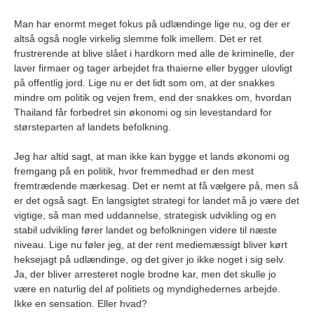
Man har enormt meget fokus på udlændinge lige nu, og der er
altså også nogle virkelig slemme folk imellem. Det er ret
frustrerende at blive slået i hardkorn med alle de kriminelle, der
laver firmaer og tager arbejdet fra thaierne eller bygger ulovligt
på offentlig jord. Lige nu er det lidt som om, at der snakkes
mindre om politik og vejen frem, end der snakkes om, hvordan
Thailand får forbedret sin økonomi og sin levestandard for
størsteparten af landets befolkning.
Jeg har altid sagt, at man ikke kan bygge et lands økonomi og
fremgang på en politik, hvor fremmedhad er den mest
fremtrædende mærkesag. Det er nemt at få vælgere på, men så
er det også sagt. En langsigtet strategi for landet må jo være det
vigtige, så man med uddannelse, strategisk udvikling og en
stabil udvikling fører landet og befolkningen videre til næste
niveau. Lige nu føler jeg, at der rent mediemæssigt bliver kørt
heksejagt på udlændinge, og det giver jo ikke noget i sig selv.
Ja, der bliver arresteret nogle brodne kar, men det skulle jo
være en naturlig del af politiets og myndighedernes arbejde.
Ikke en sensation. Eller hvad?