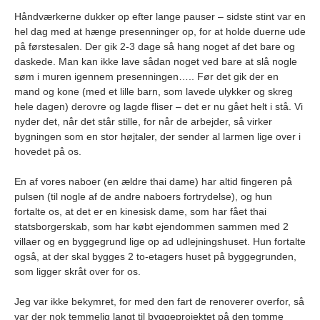
Håndværkerne dukker op efter lange pauser – sidste stint var en
hel dag med at hænge presenninger op, for at holde duerne ude
på førstesalen. Der gik 2-3 dage så hang noget af det bare og
daskede. Man kan ikke lave sådan noget ved bare at slå nogle
søm i muren igennem presenningen….. Før det gik der en
mand og kone (med et lille barn, som lavede ulykker og skreg
hele dagen) derovre og lagde fliser – det er nu gået helt i stå. Vi
nyder det, når det står stille, for når de arbejder, så virker
bygningen som en stor højtaler, der sender al larmen lige over i
hovedet på os.
En af vores naboer (en ældre thai dame) har altid fingeren på
pulsen (til nogle af de andre naboers fortrydelse), og hun
fortalte os, at det er en kinesisk dame, som har fået thai
statsborgerskab, som har købt ejendommen sammen med 2
villaer og en byggegrund lige op ad udlejningshuset. Hun fortalte
også, at der skal bygges 2 to-etagers huset på byggegrunden,
som ligger skråt over for os.
Jeg var ikke bekymret, for med den fart de renoverer overfor, så
var der nok temmelig langt til byggeprojektet på den tomme