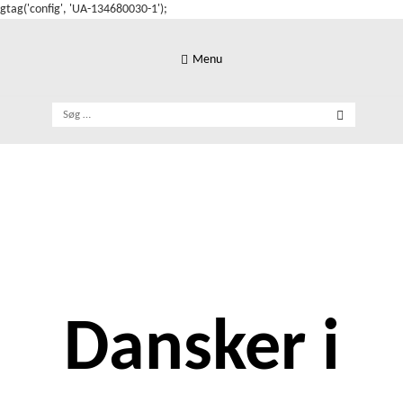
gtag('config', 'UA-134680030-1');
Skip
to
Menu
content
Søg
efter:
Dansker i