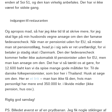
enden af Soi 51, og den kan virkelig anbefales. Der har vi ikke
været for sidste gang.
Indgangen til restauranten
Og apropos mad, så har jeg ikke tid til at skrive mere, for jeg
skal lige på min husbonds vegne ansøge om den der famøse
fødevarecheck. Når man er pensionist uden for EU, så mister
man sit pensionstillæg, hvad jo i sig selv er ret uretfærdigt, for vi
betaler jo stadig skat i Danmark. Den der fødevarecheck
kommer heller ikke automatisk til pensionister uden for EU, men
man kan ansøge om den. Det har vi så tænkt os at gøre, for
12.600 baht kan vi da spise mange gode måltider for. Til de
danske folkepensionister, som bor her i Thailand: Husk at søge
om den. Her er
et link
– man kan ikke få den, hvis man
personligt har mere end 350.000 kr. i likvide midler (ikke
pension, hus osv.).
Rigtig god søndag!
PS. Billedet øverst er af en prydbanan. Jeg fik nogle stiklinger af