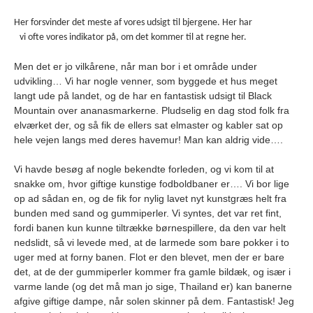
Her forsvinder det meste af vores udsigt til bjergene. Her har
vi ofte vores indikator på, om det kommer til at regne her.
Men det er jo vilkårene, når man bor i et område under
udvikling… Vi har nogle venner, som byggede et hus meget
langt ude på landet, og de har en fantastisk udsigt til Black
Mountain over ananasmarkerne. Pludselig en dag stod folk fra
elværket der, og så fik de ellers sat elmaster og kabler sat op
hele vejen langs med deres havemur! Man kan aldrig vide….
Vi havde besøg af nogle bekendte forleden, og vi kom til at
snakke om, hvor giftige kunstige fodboldbaner er…. Vi bor lige
op ad sådan en, og de fik for nylig lavet nyt kunstgræs helt fra
bunden med sand og gummiperler. Vi syntes, det var ret fint,
fordi banen kun kunne tiltrække børnespillere, da den var helt
nedslidt, så vi levede med, at de larmede som bare pokker i to
uger med at forny banen. Flot er den blevet, men der er bare
det, at de der gummiperler kommer fra gamle bildæk, og især i
varme lande (og det må man jo sige, Thailand er) kan banerne
afgive giftige dampe, når solen skinner på dem. Fantastisk! Jeg