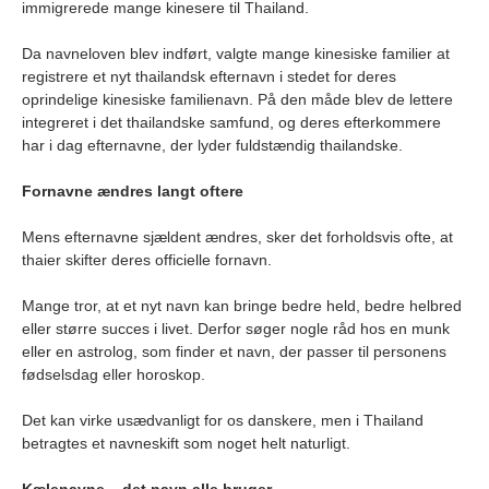
immigrerede mange kinesere til Thailand.
Da navneloven blev indført, valgte mange kinesiske familier at
registrere et nyt thailandsk efternavn i stedet for deres
oprindelige kinesiske familienavn. På den måde blev de lettere
integreret i det thailandske samfund, og deres efterkommere
har i dag efternavne, der lyder fuldstændig thailandske.
Fornavne ændres langt oftere
Mens efternavne sjældent ændres, sker det forholdsvis ofte, at
thaier skifter deres officielle fornavn.
Mange tror, at et nyt navn kan bringe bedre held, bedre helbred
eller større succes i livet. Derfor søger nogle råd hos en munk
eller en astrolog, som finder et navn, der passer til personens
fødselsdag eller horoskop.
Det kan virke usædvanligt for os danskere, men i Thailand
betragtes et navneskift som noget helt naturligt.