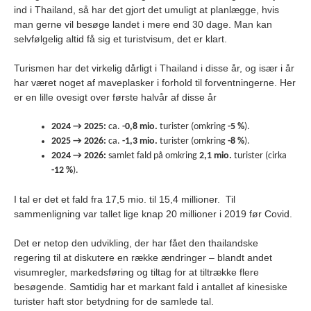
ind i Thailand, så har det gjort det umuligt at planlægge, hvis
man gerne vil besøge landet i mere end 30 dage. Man kan
selvfølgelig altid få sig et turistvisum, det er klart.
Turismen har det virkelig dårligt i Thailand i disse år, og især i år
har været noget af maveplasker i forhold til forventningerne. Her
er en lille ovesigt over første halvår af disse år
2024 → 2025:
ca.
-0,8 mio.
turister (omkring
-5 %
).
2025 → 2026:
ca.
-1,3 mio.
turister (omkring
-8 %
).
2024 → 2026:
samlet fald på omkring
2,1 mio.
turister (cirka
-12 %
).
I tal er det et fald fra 17,5 mio. til 15,4 millioner. Til
sammenligning var tallet lige knap 20 millioner i 2019 før Covid.
Det er netop den udvikling, der har fået den thailandske
regering til at diskutere en række ændringer – blandt andet
visumregler, markedsføring og tiltag for at tiltrække flere
besøgende. Samtidig har et markant fald i antallet af kinesiske
turister haft stor betydning for de samlede tal.