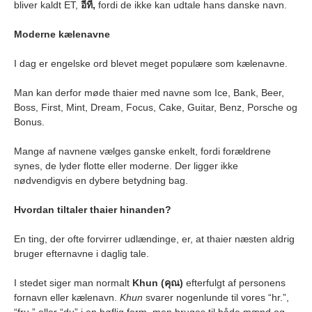
bliver kaldt ET,
อีที,
fordi de ikke kan udtale hans danske navn.
Moderne kælenavne
I dag er engelske ord blevet meget populære som kælenavne.
Man kan derfor møde thaier med navne som Ice, Bank, Beer,
Boss, First, Mint, Dream, Focus, Cake, Guitar, Benz, Porsche og
Bonus.
Mange af navnene vælges ganske enkelt, fordi forældrene
synes, de lyder flotte eller moderne. Der ligger ikke
nødvendigvis en dybere betydning bag.
Hvordan tiltaler thaier hinanden?
En ting, der ofte forvirrer udlændinge, er, at thaier næsten aldrig
bruger efternavne i daglig tale.
I stedet siger man normalt
Khun (
คุณ)
efterfulgt af personens
fornavn eller kælenavn.
Khun
svarer nogenlunde til vores “hr.”,