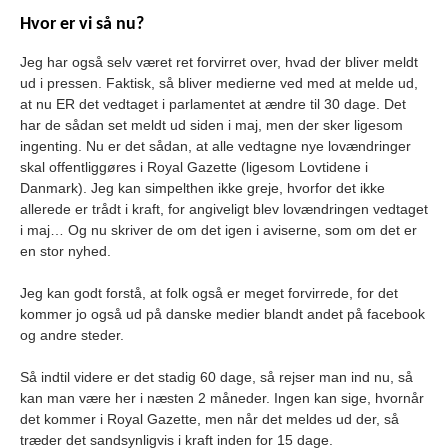
Hvor er vi så nu?
Jeg har også selv været ret forvirret over, hvad der bliver meldt
ud i pressen. Faktisk, så bliver medierne ved med at melde ud,
at nu ER det vedtaget i parlamentet at ændre til 30 dage. Det
har de sådan set meldt ud siden i maj, men der sker ligesom
ingenting. Nu er det sådan, at alle vedtagne nye lovændringer
skal offentliggøres i Royal Gazette (ligesom Lovtidene i
Danmark). Jeg kan simpelthen ikke greje, hvorfor det ikke
allerede er trådt i kraft, for angiveligt blev lovændringen vedtaget
i maj… Og nu skriver de om det igen i aviserne, som om det er
en stor nyhed.
Jeg kan godt forstå, at folk også er meget forvirrede, for det
kommer jo også ud på danske medier blandt andet på facebook
og andre steder.
Så indtil videre er det stadig 60 dage, så rejser man ind nu, så
kan man være her i næsten 2 måneder. Ingen kan sige, hvornår
det kommer i Royal Gazette, men når det meldes ud der, så
træder det sandsynligvis i kraft inden for 15 dage.