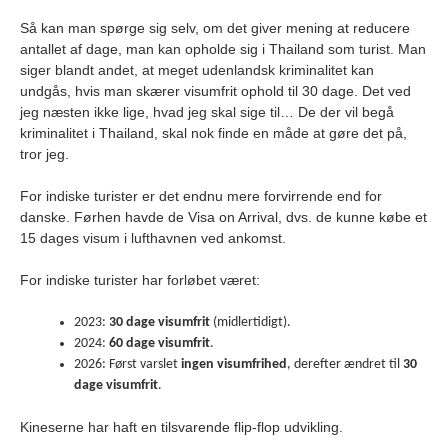
Så kan man spørge sig selv, om det giver mening at reducere
antallet af dage, man kan opholde sig i Thailand som turist. Man
siger blandt andet, at meget udenlandsk kriminalitet kan
undgås, hvis man skærer visumfrit ophold til 30 dage. Det ved
jeg næsten ikke lige, hvad jeg skal sige til… De der vil begå
kriminalitet i Thailand, skal nok finde en måde at gøre det på,
tror jeg.
For indiske turister er det endnu mere forvirrende end for
danske. Førhen havde de Visa on Arrival, dvs. de kunne købe et
15 dages visum i lufthavnen ved ankomst.
For indiske turister har forløbet været:
2023:
30 dage visumfrit
(midlertidigt).
2024:
60 dage visumfrit
.
2026: Først varslet
ingen visumfrihed
, derefter ændret til
30
dage visumfrit
.
Kineserne har haft en tilsvarende flip-flop udvikling.