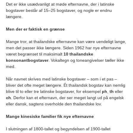
Det er ikke usædvanligt at møde efternavne, der i latinske
bogstaver består af 15–25 bogstaver, og nogle er endnu
længere.
Men der er faktisk en grænse
Mange tror, at thailandske efternavne kan være uendeligt lange,
men det passer ikke længere. Siden 1962 har nye efternavne
været begrænset til maksimalt
10 thailandske
konsonantbogstaver
. Vokaltegn og toneangivelser tæller ikke
med.
Når navnet skrives med latinske bogstaver – som i et pas –
bliver det ofte meget længere. Ét thailandsk bogstav kan nemlig
blive til to eller tre latinske bogstaver, for eksempel
ph
,
th
eller
ch
. Derfor kan et efternavn, der ser meget langt ud på engelsk
eller dansk, sagtens overholde den thailandske lov.
Mange kinesiske familier fik nye efternavne
I slutningen af 1800-tallet og begyndelsen af 1900-tallet