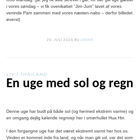
i vores søndag – vi fik ovenikøbet “Jim-Jum” lavet af vores
veninde Pam sammen med vores næsten-nabo – derfor billedet
øverst)
20. JULI 2026
By
JANNE
LIV I THAILAND
En uge med sol og regn
Denne uge har budt på både sol (og hermed ekstrem varme) og
en omgang dejlig kølende regnvejr her i smørhullet Hua Hin.
I den forgangne uge har det været ekstremt varmt her hos os.
Vinden er kommet inde fra land, og når man gik ud, var det som