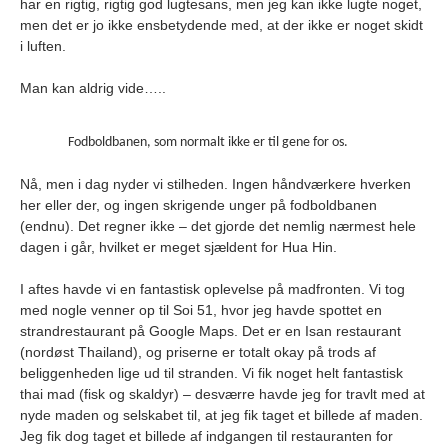
har en rigtig, rigtig god lugtesans, men jeg kan ikke lugte noget,
men det er jo ikke ensbetydende med, at der ikke er noget skidt
i luften.
Man kan aldrig vide…..
Fodboldbanen, som normalt ikke er til gene for os.
Nå, men i dag nyder vi stilheden. Ingen håndværkere hverken
her eller der, og ingen skrigende unger på fodboldbanen
(endnu). Det regner ikke – det gjorde det nemlig nærmest hele
dagen i går, hvilket er meget sjældent for Hua Hin.
I aftes havde vi en fantastisk oplevelse på madfronten. Vi tog
med nogle venner op til Soi 51, hvor jeg havde spottet en
strandrestaurant på Google Maps. Det er en Isan restaurant
(nordøst Thailand), og priserne er totalt okay på trods af
beliggenheden lige ud til stranden. Vi fik noget helt fantastisk
thai mad (fisk og skaldyr) – desværre havde jeg for travlt med at
nyde maden og selskabet til, at jeg fik taget et billede af maden.
Jeg fik dog taget et billede af indgangen til restauranten for