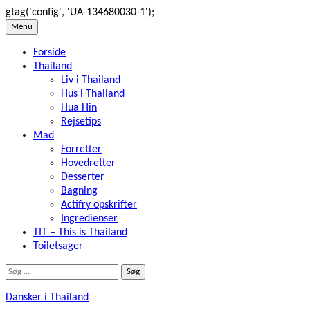
gtag('config', 'UA-134680030-1');
Skip
Menu
to
Forside
content
Thailand
Liv i Thailand
Hus i Thailand
Hua Hin
Rejsetips
Mad
Forretter
Hovedretter
Desserter
Bagning
Actifry opskrifter
Ingredienser
TIT – This is Thailand
Toiletsager
Søg
efter:
Dansker i Thailand