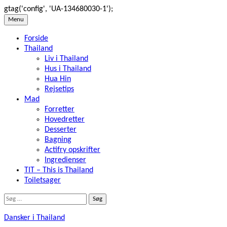
gtag('config', 'UA-134680030-1');
Skip
Menu
to
Forside
content
Thailand
Liv i Thailand
Hus i Thailand
Hua Hin
Rejsetips
Mad
Forretter
Hovedretter
Desserter
Bagning
Actifry opskrifter
Ingredienser
TIT – This is Thailand
Toiletsager
Søg
efter:
Dansker i Thailand