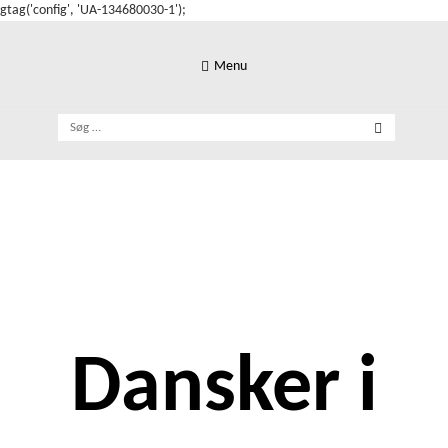
gtag('config', 'UA-134680030-1');
Skip
to
Menu
content
Søg
efter:
Dansker i