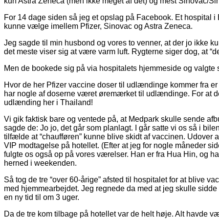
kun Astra Zeneca (men ikke meget af det) og mest Sinovac/S
For 14 dage siden så jeg et opslag på Facebook. Et hospital
kunne vælge imellem Pfizer, Sinovac og Astra Zeneca.
Jeg sagde til min husbond og vores to venner, at der jo ikke k
det meste viser sig at være varm luft. Rygterne siger dog, at “de 
Men de bookede sig på via hospitalets hjemmeside og valgte sel
Hvor de her Pfizer vaccine doser til udlændinge kommer fra er 
har nogle af doserne været øremærket til udlændinge. For at det
udlænding her i Thailand!
Vi gik faktisk bare og ventede på, at Medpark skulle sende afb
sagde de: Jo jo, det går som planlagt. I går satte vi os så i bil
tilfælde at “chaufføren” kunne blive skidt af vaccinen. Udover at
VIP modtagelse på hotellet. (Efter at jeg for nogle måneder si
fulgte os også op på vores værelser. Han er fra Hua Hin, og han f
herned i weekenden.
Så tog de tre “over 60-årige” afsted til hospitalet for at blive 
med hjemmearbejdet. Jeg regnede da med at jeg skulle sidde der
en ny tid til om 3 uger.
Da de tre kom tilbage på hotellet var de helt høje. Alt havde v