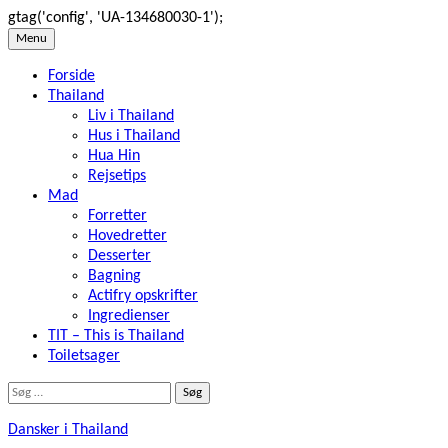
gtag('config', 'UA-134680030-1');
Skip
Menu
to
Forside
content
Thailand
Liv i Thailand
Hus i Thailand
Hua Hin
Rejsetips
Mad
Forretter
Hovedretter
Desserter
Bagning
Actifry opskrifter
Ingredienser
TIT – This is Thailand
Toiletsager
Søg
efter:
Dansker i Thailand