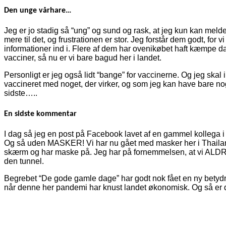
Den unge vårhare…
Jeg er jo stadig så “ung” og sund og rask, at jeg kun kan meld
mere til det, og frustrationen er stor. Jeg forstår dem godt, fo
informationer ind i. Flere af dem har ovenikøbet haft kæmpe da
vacciner, så nu er vi bare bagud her i landet.
Personligt er jeg også lidt “bange” for vaccinerne. Og jeg ska
vaccineret med noget, der virker, og som jeg kan have bare nogen
sidste…..
En sidste kommentar
I dag så jeg en post på Facebook lavet af en gammel kollega i
Og så uden MASKER! Vi har nu gået med masker her i Thailand 
skærm og har maske på. Jeg har på fornemmelsen, at vi ALDRIG 
den tunnel.
Begrebet “De gode gamle dage” har godt nok fået en ny betydning
når denne her pandemi har knust landet økonomisk. Og så er d