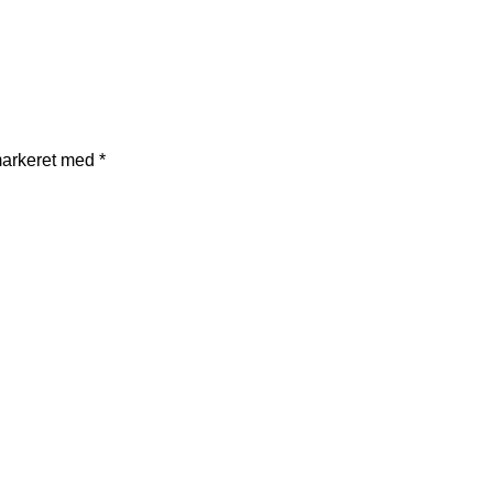
markeret med
*