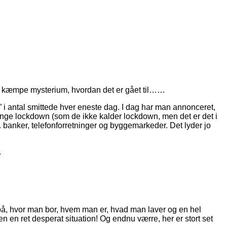
r et kæmpe mysterium, hvordan det er gået til……
d” i antal smittede hver eneste dag. I dag har man annonceret,
orlænge lockdown (som de ikke kalder lockdown, men det er det i
 banker, telefonforretninger og byggemarkeder. Det lyder jo
.
på, hvor man bor, hvem man er, hvad man laver og en hel
n en ret desperat situation! Og endnu værre, her er stort set