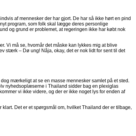
indvis af mennesker der har gjort. De har så ikke hørt en pind
 et nyt program, som folk skal lægge deres personlige
 bund og grund er problemet, at regeringen ikke har købt nok
er. Vi må se, hvornår det måske kan lykkes mig at blive
 stærk – Dø ung! Nåja, okay, det er nok lidt for sent til det
et dog mærkeligt at se en masse mennesker samlet på et sted.
Selv nyhedsoplæserne i Thailand sidder bag en plexiglas
mmer vi ikke videre, og der er ikke noget lys for enden af
klart. Det er et spørgsmål om, hvilket Thailand der er tilbage,