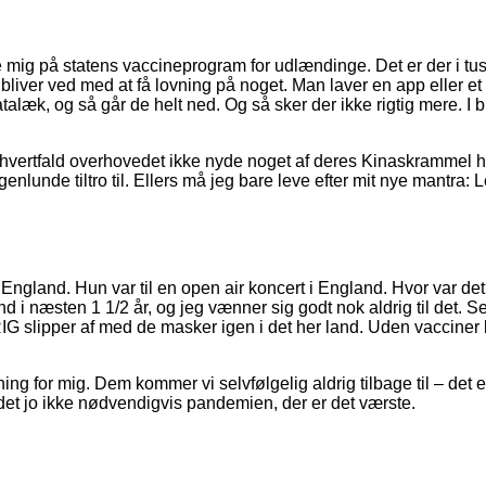
e mig på statens vaccineprogram for udlændinge. Det er der i tus
r vi bliver ved med at få lovning på noget. Man laver en app eller
talæk, og så går de helt ned. Og så sker der ikke rigtig mere. I
l ihvertfald overhovedet ikke nyde noget af deres Kinaskrammel h
lunde tiltro til. Ellers må jeg bare leve efter mit nye mantra: Lev
 England. Hun var til en open air koncert i England. Hvor var d
i næsten 1 1/2 år, og jeg vænner sig godt nok aldrig til det. 
slipper af med de masker igen i det her land. Uden vacciner ko
 for mig. Dem kommer vi selvfølgelig aldrig tilbage til – det er 
et jo ikke nødvendigvis pandemien, der er det værste.