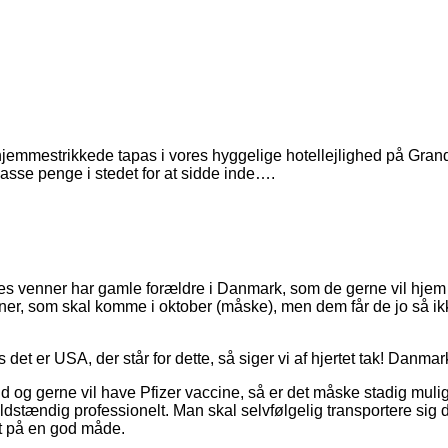
hjemmestrikkede tapas i vores hyggelige hotellejlighed på Gran
asse penge i stedet for at sidde inde….
ores venner har gamle forældre i Danmark, som de gerne vil hjem
ner, som skal komme i oktober (måske), men dem får de jo så ikke
 det er USA, der står for dette, så siger vi af hjertet tak! Danma
nd og gerne vil have Pfizer vaccine, så er det måske stadig mul
fuldstændig professionelt. Man skal selvfølgelig transportere sig 
et på en god måde.