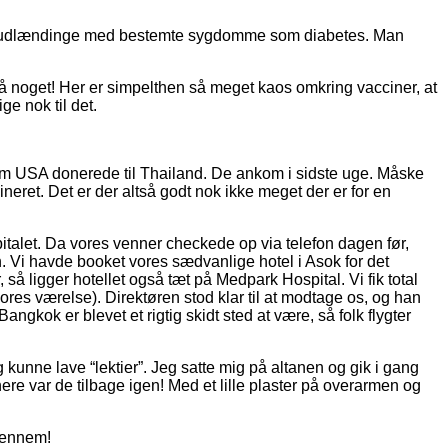
ller udlændinge med bestemte sygdomme som diabetes. Man
på noget! Her er simpelthen så meget kaos omkring vacciner, at
ge nok til det.
, som USA donerede til Thailand. De ankom i sidste uge. Måske
neret. Det er der altså godt nok ikke meget der er for en
pitalet. Da vores venner checkede op via telefon dagen før,
own. Vi havde booket vores sædvanlige hotel i Asok for det
 så ligger hotellet også tæt på Medpark Hospital. Vi fik total
res værelse). Direktøren stod klar til at modtage os, og han
angkok er blevet et rigtig skidt sted at være, så folk flygter
eg kunne lave “lektier”. Jeg satte mig på altanen og gik i gang
re var de tilbage igen! Med et lille plaster på overarmen og
igennem!