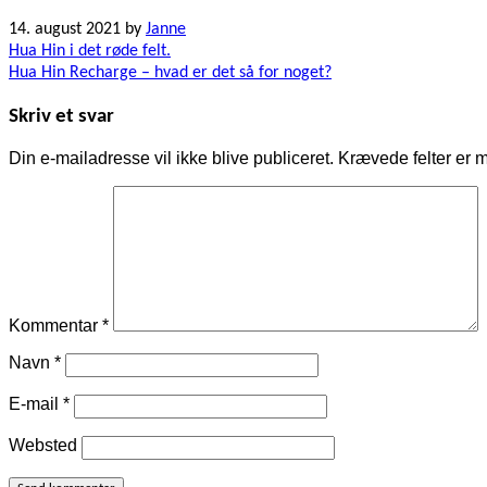
14. august 2021
by
Janne
Indlægsnavigation
Hua Hin i det røde felt.
Hua Hin Recharge – hvad er det så for noget?
Skriv et svar
Din e-mailadresse vil ikke blive publiceret.
Krævede felter er 
Kommentar
*
Navn
*
E-mail
*
Websted