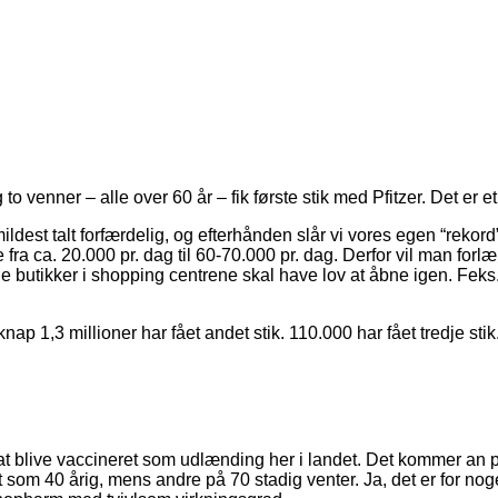
to venner – alle over 60 år – fik første stik med Pfitzer. Det e
ildest talt forfærdelig, og efterhånden slår vi vores egen “rekor
ige fra ca. 20.000 pr. dag til 60-70.000 pr. dag. Derfor vil man f
 butikker i shopping centrene skal have lov at åbne igen. Feks.
knap 1,3 millioner har fået andet stik. 110.000 har fået tredje stik
 at blive vaccineret som udlænding her i landet. Det kommer an 
 som 40 årig, mens andre på 70 stadig venter. Ja, det er for noge