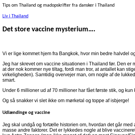
Tips om Thailand og madopskrifter fra dansker i Thailand
Liv i Thailand
Det store vaccine mysterium….
Vi er lige kommet hjem fra Bangkok, hvor min bedre halvdel og 
Jeg har skrevet om vaccine situationen i Thailand før. Den er m
at der nok kommer nye tiltag, fordi man tror, at antallet kan st
virkeligheden). Samtidig overvejer man, om nogle af de lukkede
smart.
Under 6 millioner ud af 70 millioner har fået første stik, og kun 
Og så snakker vi slet ikke om mørketal og toppe af isbjerge!
Udlændinge og vaccine
Jeg skal undgå og fortælle historien om, hvordan det går med
masse andre faktorer. Det er lykkedes nogle at blive vaccineret