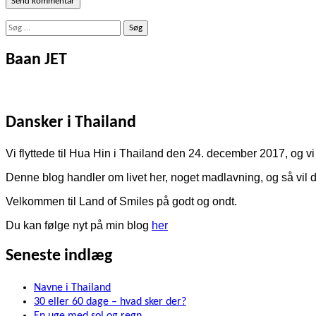
Søg
efter:
Baan JET
Dansker i Thailand
Vi flyttede til Hua Hin i Thailand den 24. december 2017, og vi 
Denne blog handler om livet her, noget madlavning, og så vil de
Velkommen til Land of Smiles på godt og ondt.
Du kan følge nyt på min blog
her
Seneste indlæg
Navne i Thailand
30 eller 60 dage – hvad sker der?
En uge med sol og regn