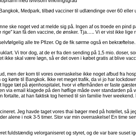
inopharm med tvivlsom virkningsgrad
 i Bangkok, Medpark, tilbød vacciner til udlændinge over 60 e
unne ske noget ved at melde sig på. Ingen af os troede en pind 
rige” kan få den vaccine, de ønsker. Tja….. Vi er vist ikke lige ri
vfølgelig alle tre Pfizer. Og de fik sørme også en bekræftelse.
uklart. Vi tror dog, at de er fra den sending på 1,5 mio. doser
 ikke skal være løgn, så er det oven i købet gratis at blive vacci
ud, men der kom til vores overraskelse ikke noget afbud fra hos
en og kørte til Bangkok. Ikke ret meget trafik, da vi jo har lockd
 ligge tæt på øjenhospitalet, hvor vi efterhånden er faste gæster,
den via email klagede på den høflige måde over standarden på vo
ortalte, at han faktisk tog herned til sin familie hver weekend. B
vaccineret. Jeg havde taget vores thai bøger med på hotellet, så j
 alene i nok 3-5 timer. Stor var min overraskelse! En time sene
æret fuldstændig velorganiseret og styret, og de var bare suset 