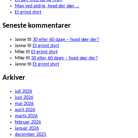
Man ved aldrig, hvad der sker….
Et grimt styrt
Seneste kommentarer
Janne
til
30 eller 60 dage – hvad sker der?
Janne
til
Et grimt styrt
Mike
til
Et grimt styrt
Mike
til
30 eller 60 dage – hvad sker der?
Janne
til
Et grimt styrt
Arkiver
juli 2026
juni 2026
maj 2026
april 2026
marts 2026
februar 2026
januar 2026
december 2025