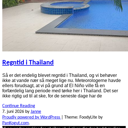
Regntid i Thailand
Så er det endelig blevet regntid i Thailand, og vi behøver
ikke at vande nær så meget lige nu. Meteorologerne havde
ellers forudsagt, at vi på grund af El Niño ville få en
forfærdelig lang periode med tørke her i Thailand. Det ser
ikke rigtig ud til at ske, for de seneste dage har de
Continue Reading
7. juni 2026
by
Janne
Proudly powered by WordPress
|
Theme: FoodyLite by
PanKogut.com
.