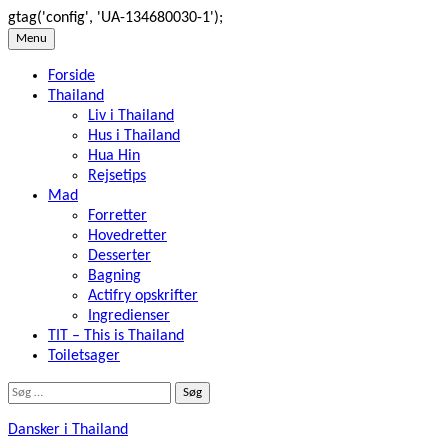
gtag('config', 'UA-134680030-1');
Skip
Menu
to
Forside
content
Thailand
Liv i Thailand
Hus i Thailand
Hua Hin
Rejsetips
Mad
Forretter
Hovedretter
Desserter
Bagning
Actifry opskrifter
Ingredienser
TIT – This is Thailand
Toiletsager
Søg
efter:
Dansker i Thailand