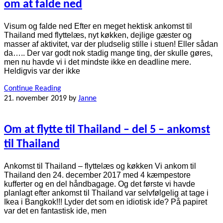
om at falde ned
Visum og falde ned Efter en meget hektisk ankomst til
Thailand med flyttelæs, nyt køkken, dejlige gæster og
masser af aktivitet, var der pludselig stille i stuen! Eller sådan
da….. Der var godt nok stadig mange ting, der skulle gøres,
men nu havde vi i det mindste ikke en deadline mere.
Heldigvis var der ikke
Continue Reading
21. november 2019
by
Janne
Om at flytte til Thailand – del 5 – ankomst
til Thailand
Ankomst til Thailand – flyttelæs og køkken Vi ankom til
Thailand den 24. december 2017 med 4 kæmpestore
kufferter og en del håndbagage. Og det første vi havde
planlagt efter ankomst til Thailand var selvfølgelig at tage i
Ikea i Bangkok!!! Lyder det som en idiotisk ide? På papiret
var det en fantastisk ide, men