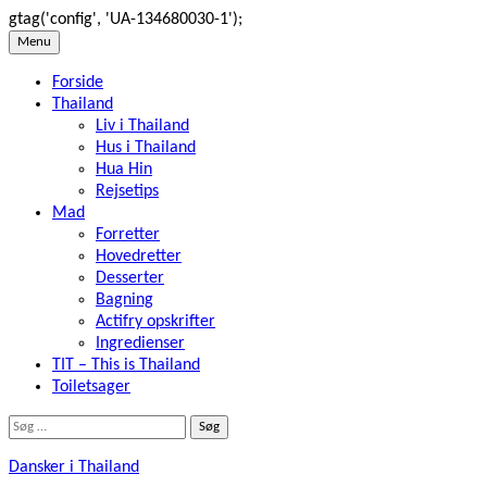
gtag('config', 'UA-134680030-1');
Skip
Menu
to
Forside
content
Thailand
Liv i Thailand
Hus i Thailand
Hua Hin
Rejsetips
Mad
Forretter
Hovedretter
Desserter
Bagning
Actifry opskrifter
Ingredienser
TIT – This is Thailand
Toiletsager
Søg
efter:
Dansker i Thailand