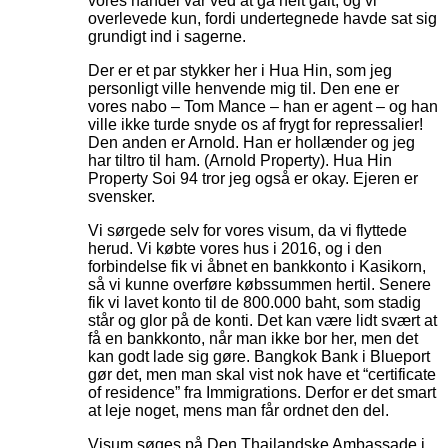
vores handel var ved at gå helt galt, og vi
overlevede kun, fordi undertegnede havde sat sig
grundigt ind i sagerne.
Der er et par stykker her i Hua Hin, som jeg
personligt ville henvende mig til. Den ene er
vores nabo – Tom Mance – han er agent – og han
ville ikke turde snyde os af frygt for repressalier!
Den anden er Arnold. Han er hollænder og jeg
har tiltro til ham. (Arnold Property). Hua Hin
Property Soi 94 tror jeg også er okay. Ejeren er
svensker.
Vi sørgede selv for vores visum, da vi flyttede
herud. Vi købte vores hus i 2016, og i den
forbindelse fik vi åbnet en bankkonto i Kasikorn,
så vi kunne overføre købssummen hertil. Senere
fik vi lavet konto til de 800.000 baht, som stadig
står og glor på de konti. Det kan være lidt svært at
få en bankkonto, når man ikke bor her, men det
kan godt lade sig gøre. Bangkok Bank i Blueport
gør det, men man skal vist nok have et “certificate
of residence” fra Immigrations. Derfor er det smart
at leje noget, mens man får ordnet den del.
Visum søges på Den Thailandske Ambassade i