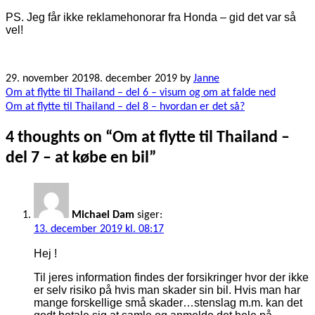
PS. Jeg får ikke reklamehonorar fra Honda – gid det var så
vel!
29. november 2019
8. december 2019
by
Janne
Indlægsnavigation
Om at flytte til Thailand – del 6 – visum og om at falde ned
Om at flytte til Thailand – del 8 – hvordan er det så?
4 thoughts on “
Om at flytte til Thailand –
del 7 – at købe en bil
”
Michael Dam
siger:
13. december 2019 kl. 08:17
Hej !
Til jeres information findes der forsikringer hvor der ikke
er selv risiko på hvis man skader sin bil. Hvis man har
mange forskellige små skader…stenslag m.m. kan det