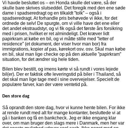
Vi havde besluttet os – en Honda skulle det være, så der
skulle bare skrives slutseddel. Det foregik med den ene søde
dame i spadseredragt og en tilkaldt ”tolk” – også i
spadseredragt. At forhandle pris behøvede vi ikke, for det
ordnede de selv! De spurgte, om vi ville have det ene eller
det andet ekstraudstyr, og vi fik også det første års forsikring
med i prisen, hvilket er ret almindeligt. Det kræver lidt
papirkram at købe en bil, og vi måtte stille med ”letter of
residence” (et dokument, der viser hvor man bor) fra
immigrations, kopier af pas, kørekort osv. osv. Skal man købe
en bil, skal man lige checke op på den aktuelle ”papirkram”
situation, for det ændrer sig hele tiden.
Bilen blev bestilt, og imens kørte vi så rundt i vores lejede
bil(er). Der er faktisk ofte leveringstid på biler i Thailand, så
det skal man lige tage med i sine overvejelser. Specielt de
populære farver, kan der være ventetid på.
Den store dag
Så oprandt den store dag, hvor vi kunne hente bilen. For ikke
at rende rundt med alt for mange kontanter, besluttede vi at
gå i banken og få en bankcheck. Jeg er ikke engang klar
over, om man bruger den slags mere i Danmark, men her var