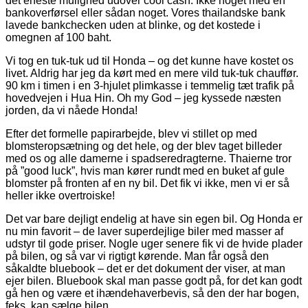
det eneste mulighed udover cool cash. Ikke noget med en
bankoverførsel eller sådan noget. Vores thailandske bank
lavede bankchecken uden at blinke, og det kostede i
omegnen af 100 baht.
Vi tog en tuk-tuk ud til Honda – og det kunne have kostet os
livet. Aldrig har jeg da kørt med en mere vild tuk-tuk chauffør.
90 km i timen i en 3-hjulet plimkasse i temmelig tæt trafik på
hovedvejen i Hua Hin. Oh my God – jeg kyssede næsten
jorden, da vi nåede Honda!
Efter det formelle papirarbejde, blev vi stillet op med
blomsteropsætning og det hele, og der blev taget billeder
med os og alle damerne i spadseredragterne. Thaierne tror
på ”good luck”, hvis man kører rundt med en buket af gule
blomster på fronten af en ny bil. Det fik vi ikke, men vi er så
heller ikke overtroiske!
Det var bare dejligt endelig at have sin egen bil. Og Honda er
nu min favorit – de laver superdejlige biler med masser af
udstyr til gode priser. Nogle uger senere fik vi de hvide plader
på bilen, og så var vi rigtigt kørende. Man får også den
såkaldte bluebook – det er det dokument der viser, at man
ejer bilen. Bluebook skal man passe godt på, for det kan godt
gå hen og være et ihændehaverbevis, så den der har bogen,
feks. kan sælge bilen.