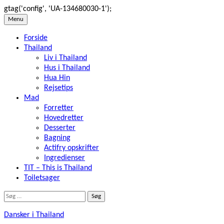
gtag('config', 'UA-134680030-1');
Skip
Menu
to
Forside
content
Thailand
Liv i Thailand
Hus i Thailand
Hua Hin
Rejsetips
Mad
Forretter
Hovedretter
Desserter
Bagning
Actifry opskrifter
Ingredienser
TIT – This is Thailand
Toiletsager
Søg
efter:
Dansker i Thailand