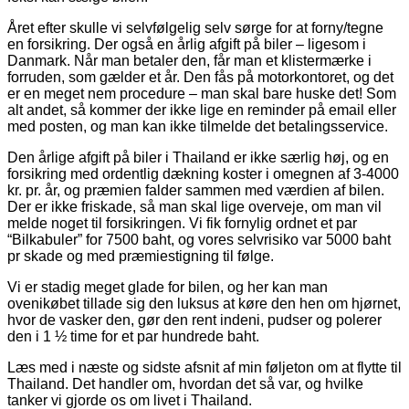
Året efter skulle vi selvfølgelig selv sørge for at forny/tegne
en forsikring. Der også en årlig afgift på biler – ligesom i
Danmark. Når man betaler den, får man et klistermærke i
forruden, som gælder et år. Den fås på motorkontoret, og det
er en meget nem procedure – man skal bare huske det! Som
alt andet, så kommer der ikke lige en reminder på email eller
med posten, og man kan ikke tilmelde det betalingsservice.
Den årlige afgift på biler i Thailand er ikke særlig høj, og en
forsikring med ordentlig dækning koster i omegnen af 3-4000
kr. pr. år, og præmien falder sammen med værdien af bilen.
Der er ikke friskade, så man skal lige overveje, om man vil
melde noget til forsikringen. Vi fik fornylig ordnet et par
“Bilkabuler” for 7500 baht, og vores selvrisiko var 5000 baht
pr skade og med præmiestigning til følge.
Vi er stadig meget glade for bilen, og her kan man
ovenikøbet tillade sig den luksus at køre den hen om hjørnet,
hvor de vasker den, gør den rent indeni, pudser og polerer
den i 1 ½ time for et par hundrede baht.
Læs med i næste og sidste afsnit af min føljeton om at flytte til
Thailand. Det handler om, hvordan det så var, og hvilke
tanker vi gjorde os om livet i Thailand.