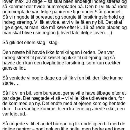
loven max. 30 dage – så skal bilen endeligt indregistreres og
så kommer der hvide nummerplader på. Den bil vi fik på røde
nummerplade var ifølge papirerne lige under 5 år gammel!
Så vi ringede til bureauet og spurgte til forsikringsforhold og
indregistrering. Vi fik at vide, at vi ville få en ny bil. Det skal
lige siges, at man ikke må køre efter kl. 18 på røde plader, og
man skal blive i sin region (i hvert fald ifølge loven….)
Så gik det ellers slag i slag.
Den næste bil havde ikke forsikringen i orden. Den var
indregistreret til privat kørsel og ikke til udlejning, og så
havde den kun den lovpligtige forsikring, som kun dækker
ganske lidt.
Så ventede vi nogle dage og så fik vi en bil, der ikke kunne
starte….
Så fik vi en bil, som bureauet gerne ville have tilbage efter et
par dage. Det nægtede vi så – vi ville ikke udlevere den, før
de kom med en ny. Det endte med at ejeren kom og hentede
den – han var lige kommet hjem fra ferie og anede ikke, den
var lejet ud.
Så ringede vi til et andet bureau og fik endelig en bil med de
rigtige papirer – godt nok en lille potte, men bedre end ingen