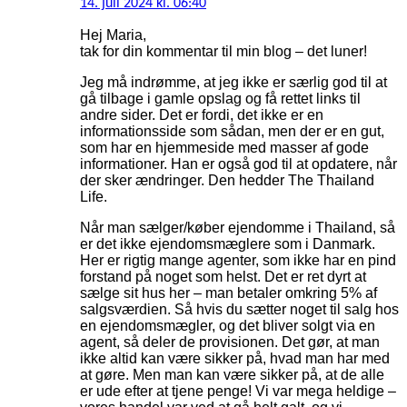
14. juli 2024 kl. 06:40
Hej Maria,
tak for din kommentar til min blog – det luner!
Jeg må indrømme, at jeg ikke er særlig god til at
gå tilbage i gamle opslag og få rettet links til
andre sider. Det er fordi, det ikke er en
informationsside som sådan, men der er en gut,
som har en hjemmeside med masser af gode
informationer. Han er også god til at opdatere, når
der sker ændringer. Den hedder The Thailand
Life.
Når man sælger/køber ejendomme i Thailand, så
er det ikke ejendomsmæglere som i Danmark.
Her er rigtig mange agenter, som ikke har en pind
forstand på noget som helst. Det er ret dyrt at
sælge sit hus her – man betaler omkring 5% af
salgsværdien. Så hvis du sætter noget til salg hos
en ejendomsmægler, og det bliver solgt via en
agent, så deler de provisionen. Det gør, at man
ikke altid kan være sikker på, hvad man har med
at gøre. Men man kan være sikker på, at de alle
er ude efter at tjene penge! Vi var mega heldige –