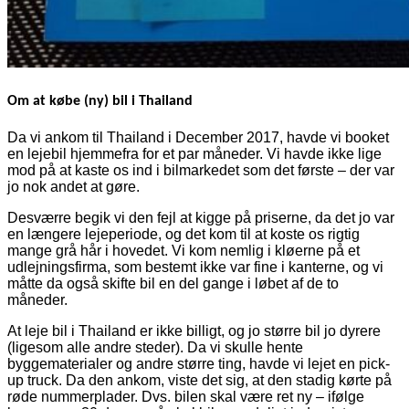
Om at købe (ny) bil i Thailand
Da vi ankom til Thailand i December 2017, havde vi booket
en lejebil hjemmefra for et par måneder. Vi havde ikke lige
mod på at kaste os ind i bilmarkedet som det første – der var
jo nok andet at gøre.
Desværre begik vi den fejl at kigge på priserne, da det jo var
en længere lejeperiode, og det kom til at koste os rigtig
mange grå hår i hovedet. Vi kom nemlig i kløerne på et
udlejningsfirma, som bestemt ikke var fine i kanterne, og vi
måtte da også skifte bil en del gange i løbet af de to
måneder.
At leje bil i Thailand er ikke billigt, og jo større bil jo dyrere
(ligesom alle andre steder). Da vi skulle hente
byggematerialer og andre større ting, havde vi lejet en pick-
up truck. Da den ankom, viste det sig, at den stadig kørte på
røde nummerplader. Dvs. bilen skal være ret ny – ifølge