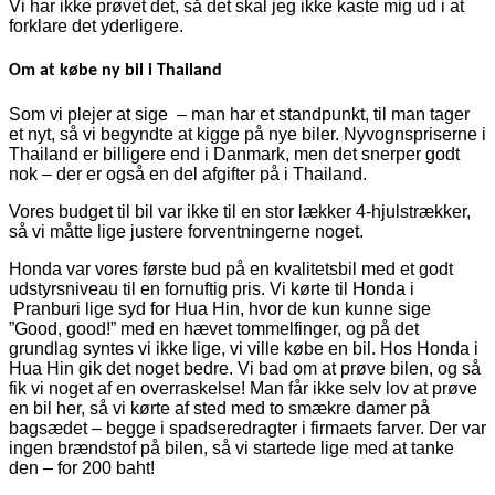
Vi har ikke prøvet det, så det skal jeg ikke kaste mig ud i at
forklare det yderligere.
Om at købe ny bil i Thailand
Som vi plejer at sige – man har et standpunkt, til man tager
et nyt, så vi begyndte at kigge på nye biler. Nyvognspriserne i
Thailand er billigere end i Danmark, men det snerper godt
nok – der er også en del afgifter på i Thailand.
Vores budget til bil var ikke til en stor lækker 4-hjulstrækker,
så vi måtte lige justere forventningerne noget.
Honda var vores første bud på en kvalitetsbil med et godt
udstyrsniveau til en fornuftig pris. Vi kørte til Honda i
Pranburi lige syd for Hua Hin, hvor de kun kunne sige
”Good, good!” med en hævet tommelfinger, og på det
grundlag syntes vi ikke lige, vi ville købe en bil. Hos Honda i
Hua Hin gik det noget bedre. Vi bad om at prøve bilen, og så
fik vi noget af en overraskelse! Man får ikke selv lov at prøve
en bil her, så vi kørte af sted med to smækre damer på
bagsædet – begge i spadseredragter i firmaets farver. Der var
ingen brændstof på bilen, så vi startede lige med at tanke
den – for 200 baht!