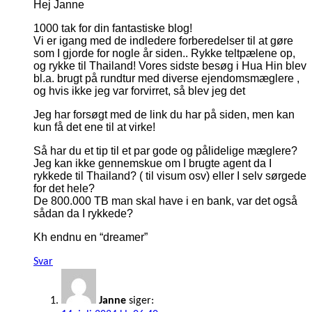
Hej Janne
1000 tak for din fantastiske blog!
Vi er igang med de indledere forberedelser til at gøre
som I gjorde for nogle år siden.. Rykke teltpælene op,
og rykke til Thailand! Vores sidste besøg i Hua Hin blev
bl.a. brugt på rundtur med diverse ejendomsmæglere ,
og hvis ikke jeg var forvirret, så blev jeg det
Jeg har forsøgt med de link du har på siden, men kan
kun få det ene til at virke!
Så har du et tip til et par gode og pålidelige mæglere?
Jeg kan ikke gennemskue om I brugte agent da I
rykkede til Thailand? ( til visum osv) eller I selv sørgede
for det hele?
De 800.000 TB man skal have i en bank, var det også
sådan da I rykkede?
Kh endnu en “dreamer”
Svar
Janne
siger: