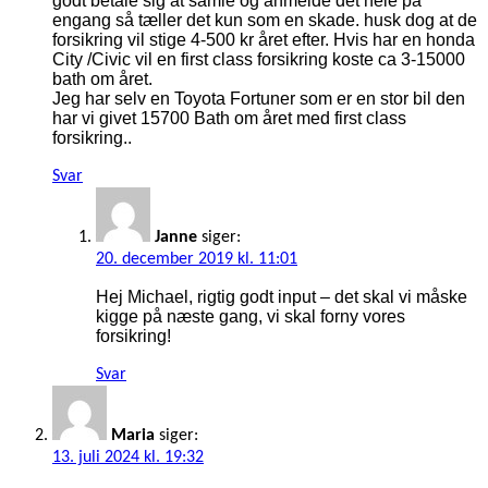
godt betale sig at samle og anmelde det hele på
engang så tæller det kun som en skade. husk dog at de
forsikring vil stige 4-500 kr året efter. Hvis har en honda
City /Civic vil en first class forsikring koste ca 3-15000
bath om året.
Jeg har selv en Toyota Fortuner som er en stor bil den
har vi givet 15700 Bath om året med first class
forsikring..
Svar
Janne
siger:
20. december 2019 kl. 11:01
Hej Michael, rigtig godt input – det skal vi måske
kigge på næste gang, vi skal forny vores
forsikring!
Svar
Maria
siger:
13. juli 2024 kl. 19:32