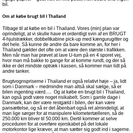
bil.
Om at købe brugt bil i Thailand
Tilbage til at købe en bil i Thailand. Vores (min) plan var
oprindeligt, at vi skulle have et ordentligt svin af en BRUGT
4-hjulstrækker, dobbeltkabine pick-up med kængurugitter og
det hele. Så kunne de andre da bare komme an, for her i
Thailand gælder det ofte om at være den største i trafikken.
Men når man har prøvet at lave U-turn på en 4 sporet vej,
hvor man må bakke to gange for at komme rundt, og der så
ikke er det mindste optræk i kassen, så kommer man lidt på
andre tanker.
Brugtvognspriserne i Thailand er også relativt høje – ja, lidt
som i Danmark – medmindre man altså skal sælge, så er
bilen ingenting værd…. Og at købe en brugt bil i Thailand,
kan også godt være noget risikabelt. Som i gamle dage i
Danmark, kan der være restgæld i bilen, der kan være
pansættelse, og så er det åbenbart også ret almindeligt, at
man lige sørger for at manipulere kilometertælleren, så de
250.000 km bliver til 50.000 km. Dertil kommer at selve
proceduren for at overføre ejerskabet på det lokale
motorkontor lige kræver, at man sætter sig godt ind i sagerne.