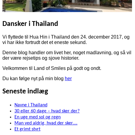
Dansker i Thailand
Vi flyttede til Hua Hin i Thailand den 24. december 2017, og
vi har ikke fortrudt det et eneste sekund.
Denne blog handler om livet her, noget madlavning, og så vil
der være rejsetips og sjove historier.
Velkommen til Land of Smiles på godt og ondt.
Du kan følge nyt på min blog
her
Seneste indlæg
Navne i Thailand
30 eller 60 dage – hvad sker der?
En uge med sol og regn
Man ved aldrig, hvad der sker….
Et grimt styrt