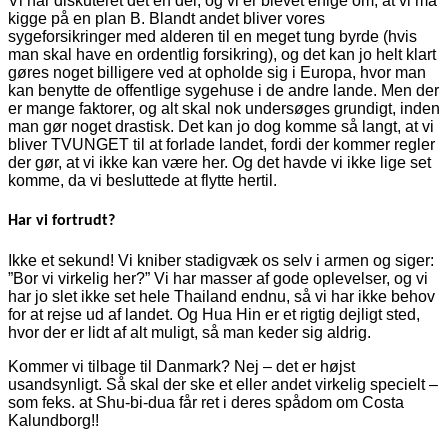
Vi har diskuteret det en del, og vi er blevet enige om, at vi må
kigge på en plan B. Blandt andet bliver vores
sygeforsikringer med alderen til en meget tung byrde (hvis
man skal have en ordentlig forsikring), og det kan jo helt klart
gøres noget billigere ved at opholde sig i Europa, hvor man
kan benytte de offentlige sygehuse i de andre lande. Men der
er mange faktorer, og alt skal nok undersøges grundigt, inden
man gør noget drastisk. Det kan jo dog komme så langt, at vi
bliver TVUNGET til at forlade landet, fordi der kommer regler
der gør, at vi ikke kan være her. Og det havde vi ikke lige set
komme, da vi besluttede at flytte hertil.
Har vi fortrudt?
Ikke et sekund! Vi kniber stadigvæk os selv i armen og siger:
”Bor vi virkelig her?” Vi har masser af gode oplevelser, og vi
har jo slet ikke set hele Thailand endnu, så vi har ikke behov
for at rejse ud af landet. Og Hua Hin er et rigtig dejligt sted,
hvor der er lidt af alt muligt, så man keder sig aldrig.
Kommer vi tilbage til Danmark? Nej – det er højst
usandsynligt. Så skal der ske et eller andet virkelig specielt –
som feks. at Shu-bi-dua får ret i deres spådom om Costa
Kalundborg!!