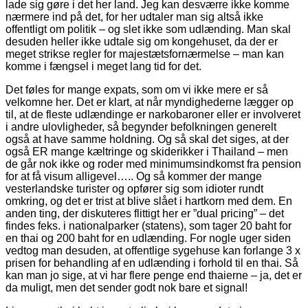
lade sig gøre i det her land. Jeg kan desværre ikke komme
nærmere ind på det, for her udtaler man sig altså ikke
offentligt om politik – og slet ikke som udlænding. Man skal
desuden heller ikke udtale sig om kongehuset, da der er
meget strikse regler for majestætsfornærmelse – man kan
komme i fængsel i meget lang tid for det.
Det føles for mange expats, som om vi ikke mere er så
velkomne her. Det er klart, at når myndighederne lægger op
til, at de fleste udlændinge er narkobaroner eller er involveret
i andre ulovligheder, så begynder befolkningen generelt
også at have samme holdning. Og så skal det siges, at der
også ER mange kæltringe og skiderikker i Thailand – men
de går nok ikke og roder med minimumsindkomst fra pension
for at få visum alligevel….. Og så kommer der mange
vesterlandske turister og opfører sig som idioter rundt
omkring, og det er trist at blive slået i hartkorn med dem. En
anden ting, der diskuteres flittigt her er ”dual pricing” – det
findes feks. i nationalparker (statens), som tager 20 baht for
en thai og 200 baht for en udlænding. For nogle uger siden
vedtog man desuden, at offentlige sygehuse kan forlange 3 x
prisen for behandling af en udlænding i forhold til en thai. Så
kan man jo sige, at vi har flere penge end thaierne – ja, det er
da muligt, men det sender godt nok bare et signal!