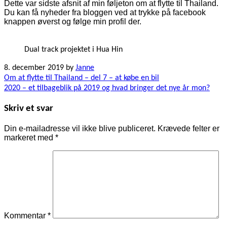
Dette var sidste afsnit af min føljeton om at flytte til Thailand.
Du kan få nyheder fra bloggen ved at trykke på facebook
knappen øverst og følge min profil der.
Dual track projektet i Hua Hin
8. december 2019
by
Janne
Indlægsnavigation
Om at flytte til Thailand – del 7 – at købe en bil
2020 – et tilbageblik på 2019 og hvad bringer det nye år mon?
Skriv et svar
Din e-mailadresse vil ikke blive publiceret.
Krævede felter er
markeret med
*
Kommentar
*