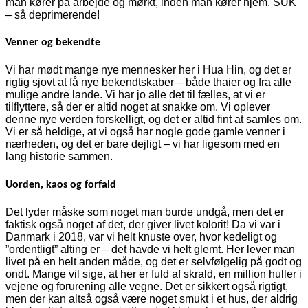
man kører på arbejde og mørkt, inden man kører hjem. SUK
– så deprimerende!
Venner og bekendte
Vi har mødt mange nye mennesker her i Hua Hin, og det er
rigtig sjovt at få nye bekendtskaber – både thaier og fra alle
mulige andre lande. Vi har jo alle det til fælles, at vi er
tilflyttere, så der er altid noget at snakke om. Vi oplever
denne nye verden forskelligt, og det er altid fint at samles om.
Vi er så heldige, at vi også har nogle gode gamle venner i
nærheden, og det er bare dejligt – vi har ligesom med en
lang historie sammen.
Uorden, kaos og forfald
Det lyder måske som noget man burde undgå, men det er
faktisk også noget af det, der giver livet kolorit! Da vi var i
Danmark i 2018, var vi helt knuste over, hvor kedeligt og
”ordentligt” alting er – det havde vi helt glemt. Her lever man
livet på en helt anden måde, og det er selvfølgelig på godt og
ondt. Mange vil sige, at her er fuld af skrald, en million huller i
vejene og forurening alle vegne. Det er sikkert også rigtigt,
men der kan altså også være noget smukt i et hus, der aldrig