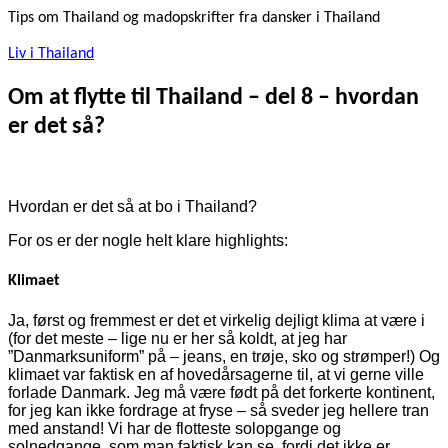
Tips om Thailand og madopskrifter fra dansker i Thailand
Liv i Thailand
Om at flytte til Thailand – del 8 – hvordan
er det så?
Hvordan er det så at bo i Thailand?
For os er der nogle helt klare highlights:
Klimaet
Ja, først og fremmest er det et virkelig dejligt klima at være i
(for det meste – lige nu er her så koldt, at jeg har
”Danmarksuniform” på – jeans, en trøje, sko og strømper!) Og
klimaet var faktisk en af hovedårsagerne til, at vi gerne ville
forlade Danmark. Jeg må være født på det forkerte kontinent,
for jeg kan ikke fordrage at fryse – så sveder jeg hellere tran
med anstand! Vi har de flotteste solopgange og
solnedgange, som man faktisk kan se, fordi det ikke er