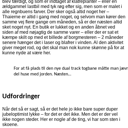
blev færdigt, og som er indtaget af klatreplanter – eller en
ældgammel lastbil med tyk røg efter sig, men som er malet i
alle regnbuens farver. Der sker også altid noget her –
Thaierne er altid i gang med noget, og selvom man kører den
samme vej flere gange om måneden, så er der næsten altid
sket noget nyt. En butik er lukket og en anden åbnet ved
siden af med nøjagtig de samme varer – eller der er sat et
kæmpe skilt op med et billede af borgmesteren – 2 måneder
senere hænger det i laser og blafrer i vinden. Al den aktivitet
giver meget rod, og det skal man nok kunne skønne på for at
kunne nyde at være her.
For at få plads til den nye dual track togbane måtte man jæv
del huse med jorden. Næsten…
Udfordringer
Når det så er sagt, så er det hele jo ikke bare super duper
jubeloptimist lykke – for det er det ikke. Men det er der vel
ikke nogen steder. Her er nogle af de ting, vi har som sten i
skoene.