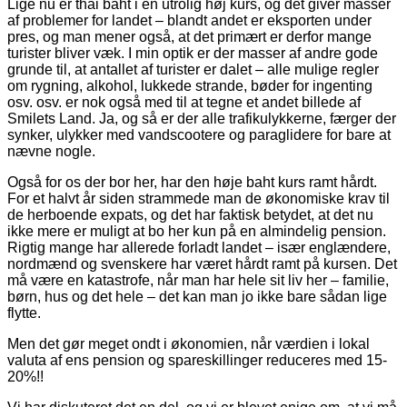
Lige nu er thai baht i en utrolig høj kurs, og det giver masser
af problemer for landet – blandt andet er eksporten under
pres, og man mener også, at det primært er derfor mange
turister bliver væk. I min optik er der masser af andre gode
grunde til, at antallet af turister er dalet – alle mulige regler
om rygning, alkohol, lukkede strande, bøder for ingenting
osv. osv. er nok også med til at tegne et andet billede af
Smilets Land. Ja, og så er der alle trafikulykkerne, færger der
synker, ulykker med vandscootere og paraglidere for bare at
nævne nogle.
Også for os der bor her, har den høje baht kurs ramt hårdt.
For et halvt år siden strammede man de økonomiske krav til
de herboende expats, og det har faktisk betydet, at det nu
ikke mere er muligt at bo her kun på en almindelig pension.
Rigtig mange har allerede forladt landet – især englændere,
nordmænd og svenskere har været hårdt ramt på kursen. Det
må være en katastrofe, når man har hele sit liv her – familie,
børn, hus og det hele – det kan man jo ikke bare sådan lige
flytte.
Men det gør meget ondt i økonomien, når værdien i lokal
valuta af ens pension og spareskillinger reduceres med 15-
20%!!