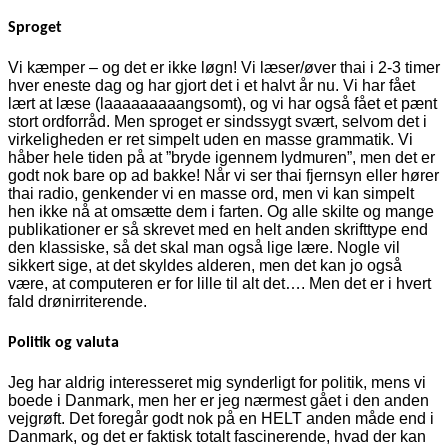
Sproget
Vi kæmper – og det er ikke løgn! Vi læser/øver thai i 2-3 timer
hver eneste dag og har gjort det i et halvt år nu. Vi har fået
lært at læse (laaaaaaaaangsomt), og vi har også fået et pænt
stort ordforråd. Men sproget er sindssygt svært, selvom det i
virkeligheden er ret simpelt uden en masse grammatik. Vi
håber hele tiden på at ”bryde igennem lydmuren”, men det er
godt nok bare op ad bakke! Når vi ser thai fjernsyn eller hører
thai radio, genkender vi en masse ord, men vi kan simpelt
hen ikke nå at omsætte dem i farten. Og alle skilte og mange
publikationer er så skrevet med en helt anden skrifttype end
den klassiske, så det skal man også lige lære. Nogle vil
sikkert sige, at det skyldes alderen, men det kan jo også
være, at computeren er for lille til alt det…. Men det er i hvert
fald drønirriterende.
Politik og valuta
Jeg har aldrig interesseret mig synderligt for politik, mens vi
boede i Danmark, men her er jeg nærmest gået i den anden
vejgrøft. Det foregår godt nok på en HELT anden måde end i
Danmark, og det er faktisk totalt fascinerende, hvad der kan