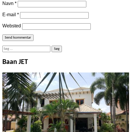
Navn
*
E-mail
*
Websted
Søg
efter:
Baan JET