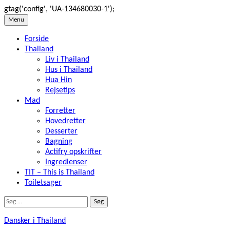
gtag('config', 'UA-134680030-1');
Skip
Menu
to
Forside
content
Thailand
Liv i Thailand
Hus i Thailand
Hua Hin
Rejsetips
Mad
Forretter
Hovedretter
Desserter
Bagning
Actifry opskrifter
Ingredienser
TIT – This is Thailand
Toiletsager
Søg
efter:
Dansker i Thailand