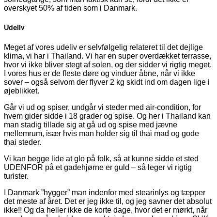
overskyet 50% af tiden som i Danmark.
Udeliv
Meget af vores udeliv er selvfølgelig relateret til det dejlige
klima, vi har i Thailand. Vi har en super overdækket terrasse,
hvor vi ikke bliver stegt af solen, og der sidder vi rigtig meget.
I vores hus er de fleste døre og vinduer åbne, når vi ikke
sover – også selvom der flyver 2 kg skidt ind om dagen lige i
øjeblikket.
Går vi ud og spiser, undgår vi steder med air-condition, for
hvem gider sidde i 18 grader og spise. Og her i Thailand kan
man stadig tillade sig at gå ud og spise med jævne
mellemrum, især hvis man holder sig til thai mad og gode
thai steder.
Vi kan begge lide at glo på folk, så at kunne sidde et sted
UDENFOR på et gadehjørne er guld – så leger vi rigtig
turister.
I Danmark ”hygger” man indenfor med stearinlys og tæpper
det meste af året. Det er jeg ikke til, og jeg savner det absolut
ikke!! Og da heller ikke de korte dage, hvor det er mørkt, når