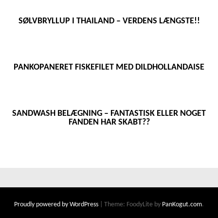
SØLVBRYLLUP I THAILAND – VERDENS LÆNGSTE!!
PANKOPANERET FISKEFILET MED DILDHOLLANDAISE
SANDWASH BELÆGNING – FANTASTISK ELLER NOGET
FANDEN HAR SKABT??
Proudly powered by WordPress
|
Theme: FoodyLite by
PanKogut.com
.