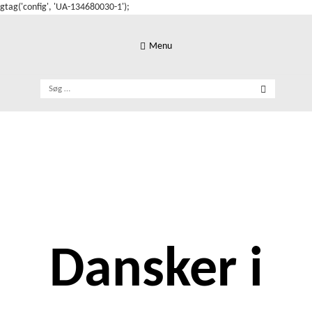
gtag('config', 'UA-134680030-1');
Skip
to
Menu
content
Søg
efter:
Dansker i