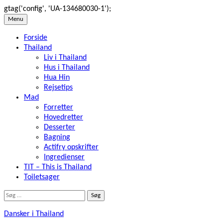
gtag('config', 'UA-134680030-1');
Skip
Menu
to
Forside
content
Thailand
Liv i Thailand
Hus i Thailand
Hua Hin
Rejsetips
Mad
Forretter
Hovedretter
Desserter
Bagning
Actifry opskrifter
Ingredienser
TIT – This is Thailand
Toiletsager
Søg
efter:
Dansker i Thailand