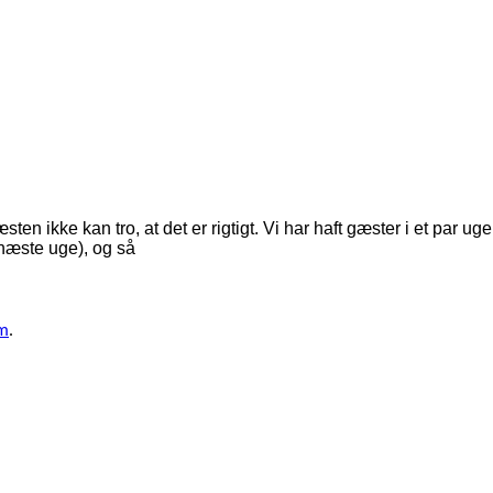
n ikke kan tro, at det er rigtigt. Vi har haft gæster i et par uger
næste uge), og så
om
.