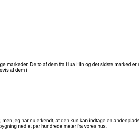
kellige markeder. De to af dem fra Hua Hin og det sidste marked 
evis af dem i
er, men jeg har nu erkendt, at den kun kan indtage en andenplad
g bygning ned et par hundrede meter fra vores hus.