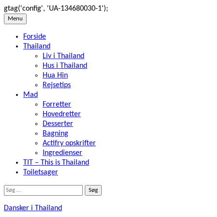
gtag('config', 'UA-134680030-1');
Skip
Menu
to
Forside
content
Thailand
Liv i Thailand
Hus i Thailand
Hua Hin
Rejsetips
Mad
Forretter
Hovedretter
Desserter
Bagning
Actifry opskrifter
Ingredienser
TIT – This is Thailand
Toiletsager
Søg
efter:
Dansker i Thailand