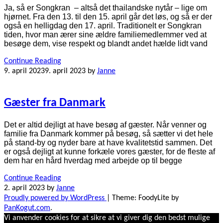
Ja, så er Songkran – altså det thailandske nytår – lige om
hjørnet. Fra den 13. til den 15. april går det løs, og så er der
også en helligdag den 17. april. Traditionelt er Songkran
tiden, hvor man ærer sine ældre familiemedlemmer ved at
besøge dem, vise respekt og blandt andet hælde lidt vand
Continue Reading
9. april 2023
9. april 2023
by
Janne
Gæster fra Danmark
Det er altid dejligt at have besøg af gæster. Når venner og
familie fra Danmark kommer på besøg, så sætter vi det hele
på stand-by og nyder bare at have kvalitetstid sammen. Det
er også dejligt at kunne forkæle vores gæster, for de fleste af
dem har en hård hverdag med arbejde op til begge
Continue Reading
2. april 2023
by
Janne
Proudly powered by WordPress
|
Theme: FoodyLite by
PanKogut.com
.
Vi anvender cookies for at sikre at vi giver dig den bedst mulige