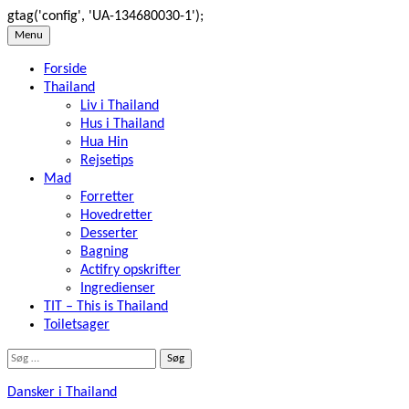
gtag('config', 'UA-134680030-1');
Skip
Menu
to
Forside
content
Thailand
Liv i Thailand
Hus i Thailand
Hua Hin
Rejsetips
Mad
Forretter
Hovedretter
Desserter
Bagning
Actifry opskrifter
Ingredienser
TIT – This is Thailand
Toiletsager
Søg
efter:
Dansker i Thailand