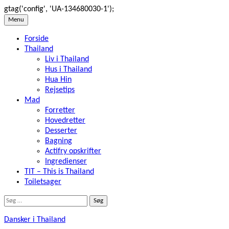
gtag('config', 'UA-134680030-1');
Skip
Menu
to
Forside
content
Thailand
Liv i Thailand
Hus i Thailand
Hua Hin
Rejsetips
Mad
Forretter
Hovedretter
Desserter
Bagning
Actifry opskrifter
Ingredienser
TIT – This is Thailand
Toiletsager
Søg
efter:
Dansker i Thailand