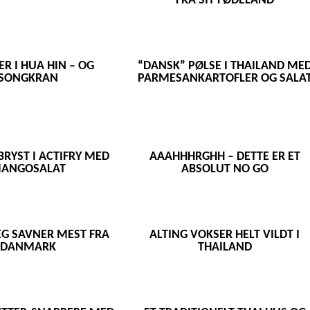
FRA SIT FØDELAND
 I HUA HIN – OG
“DANSK” PØLSE I THAILAND ME
SONGKRAN
PARMESANKARTOFLER OG SALA
BRYST I ACTIFRY MED
AAAHHHRGHH – DETTE ER ET
ANGOSALAT
ABSOLUT NO GO
JEG SAVNER MEST FRA
ALTING VOKSER HELT VILDT I
DANMARK
THAILAND