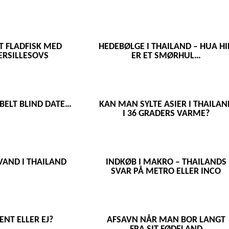
T FLADFISK MED
HEDEBØLGE I THAILAND – HUA H
ERSILLESOVS
ER ET SMØRHUL…
BELT BLIND DATE…
KAN MAN SYLTE ASIER I THAILAN
I 36 GRADERS VARME?
VAND I THAILAND
INDKØB I MAKRO – THAILANDS
SVAR PÅ METRO ELLER INCO
ENT ELLER EJ?
AFSAVN NÅR MAN BOR LANGT