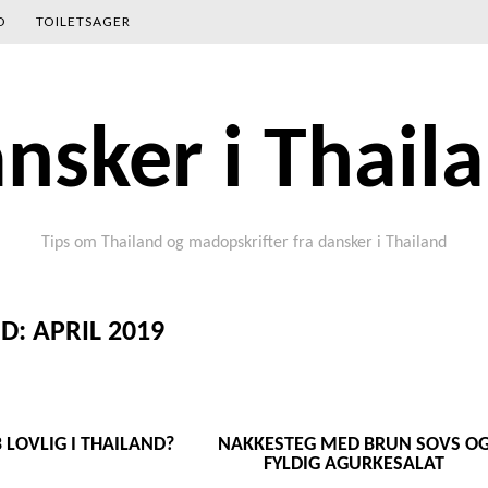
D
TOILETSAGER
nsker i Thail
Tips om Thailand og madopskrifter fra dansker i Thailand
D:
APRIL 2019
 LOVLIG I THAILAND?
NAKKESTEG MED BRUN SOVS O
FYLDIG AGURKESALAT