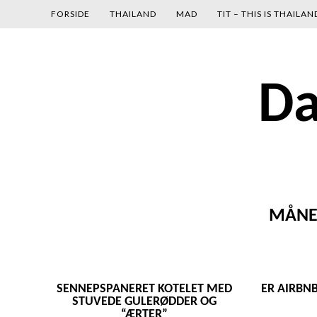
gtag('config', 'UA-134680030-1');
FORSIDE
THAILAND
MAD
TIT – THIS IS THAILAN
Skip
Da
to
content
MÅNE
SENNEPSPANERET KOTELET MED
ER AIRBNB
STUVEDE GULERØDDER OG
“ÆRTER”