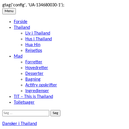
gtag('config', 'UA-134680030-1');
Skip
Menu
to
Forside
content
Thailand
Liv i Thailand
Hus i Thailand
Hua Hin
Rejsetips
Mad
Forretter
Hovedretter
Desserter
Bagning
Actifry opskrifter
Ingredienser
TIT – This is Thailand
Toiletsager
Søg
efter:
Dansker i Thailand