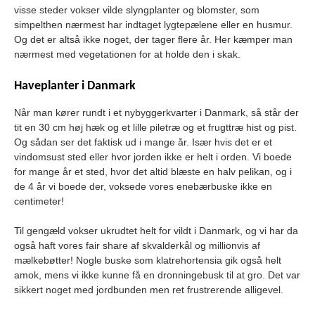
visse steder vokser vilde slyngplanter og blomster, som
simpelthen nærmest har indtaget lygtepælene eller en husmur.
Og det er altså ikke noget, der tager flere år. Her kæmper man
nærmest med vegetationen for at holde den i skak.
Haveplanter i Danmark
Når man kører rundt i et nybyggerkvarter i Danmark, så står der
tit en 30 cm høj hæk og et lille piletræ og et frugttræ hist og pist.
Og sådan ser det faktisk ud i mange år. Især hvis det er et
vindomsust sted eller hvor jorden ikke er helt i orden. Vi boede
for mange år et sted, hvor det altid blæste en halv pelikan, og i
de 4 år vi boede der, voksede vores enebærbuske ikke en
centimeter!
Til gengæld vokser ukrudtet helt for vildt i Danmark, og vi har da
også haft vores fair share af skvalderkål og millionvis af
mælkebøtter! Nogle buske som klatrehortensia gik også helt
amok, mens vi ikke kunne få en dronningebusk til at gro. Det var
sikkert noget med jordbunden men ret frustrerende alligevel.