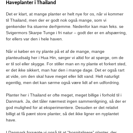
Havepl
anter i Thailand
Det er klart, at mange planter er helt nye for os, når vi kommer
til Thailand, men der er godt nok også mange, som vi
genkender fra stuerne derhjemme. Nedenfor kan man feks. se
Svigermors Skarpe Tunge i fri natur – godt der er en afspærring,
for ellers var den i hele haven.
Når vi køber en ny plante på et af de mange, mange
planteudsalg her i Hua Hin, sørger vi altid for at spørge, om de
er til sol eller skygge. For stiller man en ny plante et forkert sted,
er det ikke sikkert, man har den i mange dage. Det er også rart
at vide, om den skal have meget eller lidt vand. Helt naturligt
egentlig, men det kan sørme også være lidt af en udfordring.
Planter her i Thailand er ofte meget, meget billige i forhold til i
Danmark. Ja, det tåler nærmest ingen sammenligning, så der er
god mulighed for at eksperimentere. Desuden er det relativt
billigt at få pænt store planter, så det ikke ligner en nyplantet
have.
I Danmark forsøgte vi også tit at “hospitalisere” planter, der