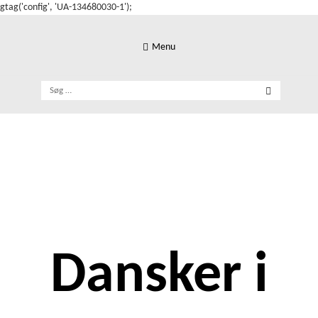
gtag('config', 'UA-134680030-1');
Skip
to
Menu
content
Søg
efter:
Dansker i