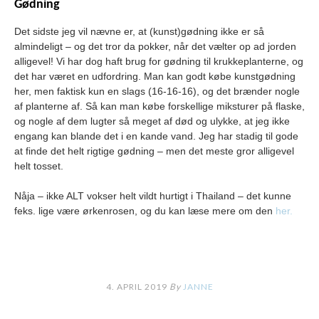
Gødning
Det sidste jeg vil nævne er, at (kunst)gødning ikke er så
almindeligt – og det tror da pokker, når det vælter op ad jorden
alligevel! Vi har dog haft brug for gødning til krukkeplanterne, og
det har været en udfordring. Man kan godt købe kunstgødning
her, men faktisk kun en slags (16-16-16), og det brænder nogle
af planterne af. Så kan man købe forskellige miksturer på flaske,
og nogle af dem lugter så meget af død og ulykke, at jeg ikke
engang kan blande det i en kande vand. Jeg har stadig til gode
at finde det helt rigtige gødning – men det meste gror alligevel
helt tosset.
Nåja – ikke ALT vokser helt vildt hurtigt i Thailand – det kunne
feks. lige være ørkenrosen, og du kan læse mere om den
her.
4. APRIL 2019
By
JANNE