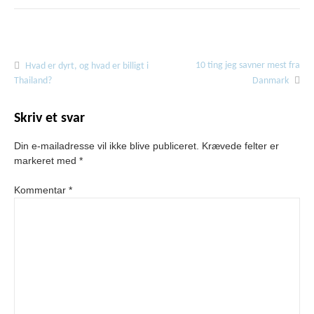
10 ting jeg savner mest fra
Indlægsnavigation
Hvad er dyrt, og hvad er billigt i
Thailand?
Danmark
Skriv et svar
Din e-mailadresse vil ikke blive publiceret.
Krævede felter er
markeret med
*
Kommentar
*