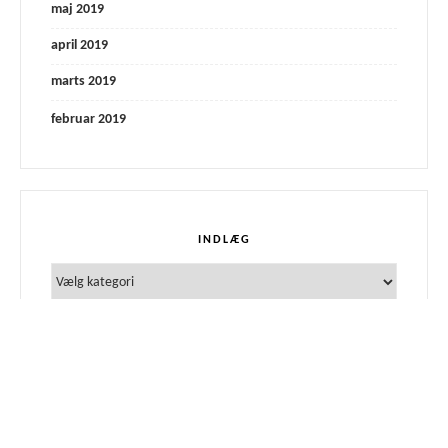
maj 2019
april 2019
marts 2019
februar 2019
INDLÆG
Indlæg
Proudly powered by WordPress
|
Theme: FoodyLite by
PanKogut.com
.