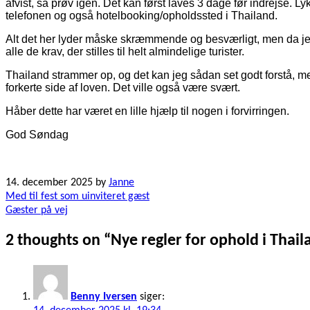
afvist, så prøv igen. Det kan først laves 3 dage før indrejse. Ly
telefonen og også hotelbooking/opholdssted i Thailand.
Alt det her lyder måske skræmmende og besværligt, men da jeg for 
alle de krav, der stilles til helt almindelige turister.
Thailand strammer op, og det kan jeg sådan set godt forstå, m
forkerte side af loven. Det ville også være svært.
Håber dette har været en lille hjælp til nogen i forvirringen.
God Søndag
14. december 2025
by
Janne
Indlægsnavigation
Med til fest som uinviteret gæst
Gæster på vej
2 thoughts on “
Nye regler for ophold i Thail
Benny Iversen
siger: