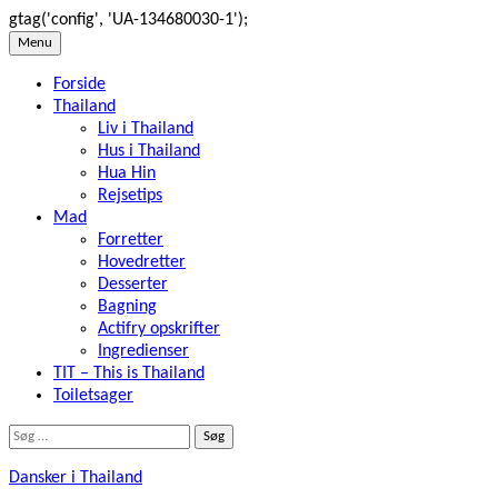
gtag('config', 'UA-134680030-1');
Skip
Menu
to
Forside
content
Thailand
Liv i Thailand
Hus i Thailand
Hua Hin
Rejsetips
Mad
Forretter
Hovedretter
Desserter
Bagning
Actifry opskrifter
Ingredienser
TIT – This is Thailand
Toiletsager
Søg
efter:
Dansker i Thailand