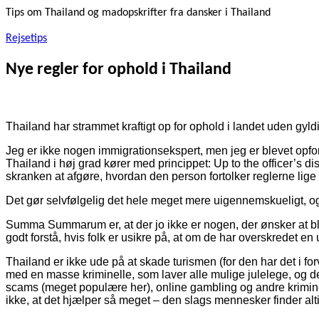
Tips om Thailand og madopskrifter fra dansker i Thailand
Rejsetips
Nye regler for ophold i Thailand
Thailand har strammet kraftigt op for ophold i landet uden gyld
Jeg er ikke nogen immigrationsekspert, men jeg er blevet opfordr
Thailand i høj grad kører med princippet: Up to the officer’s di
skranken at afgøre, hvordan den person fortolker reglerne lig
Det gør selvfølgelig det hele meget mere uigennemskueligt, og 
Summa Summarum er, at der jo ikke er nogen, der ønsker at bli
godt forstå, hvis folk er usikre på, at om de har overskredet en
Thailand er ikke ude på at skade turismen (for den har det i for
med en masse kriminelle, som laver alle mulige julelege, og de
scams (meget populære her), online gambling og andre kriminel
ikke, at det hjælper så meget – den slags mennesker finder alti