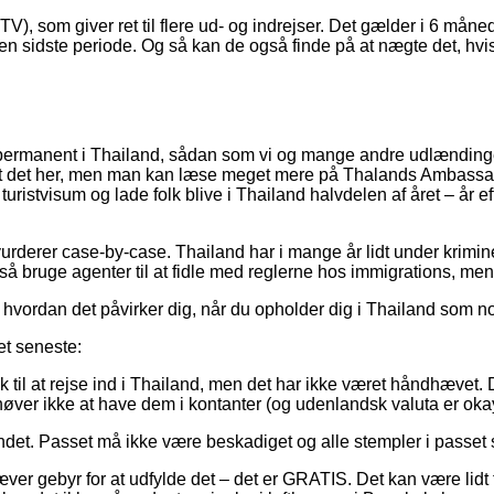
), som giver ret til flere ud- og indrejser. Det gælder i 6 måned
den sidste periode. Og så kan de også finde på at nægte det, hvi
 bo permanent i Thailand, sådan som vi og mange andre udlændin
 alt det her, men man kan læse meget mere på Thalands Ambass
uristvisum og lade folk blive i Thailand halvdelen af året – år 
urderer case-by-case. Thailand har i mange år lidt under krimine
ruge agenter til at fidle med reglerne hos immigrations, men det
og hvordan det påvirker dig, når du opholder dig i Thailand som no
et seneste:
nok til at rejse ind i Thailand, men det har ikke været håndhævet
øver ikke at have dem i kontanter (og udenlandsk valuta er okay
ndet. Passet må ikke være beskadiget og alle stempler i passet 
 gebyr for at udfylde det – det er GRATIS. Det kan være lidt tri