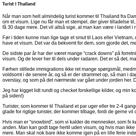
Turist i Thailand
Når man som helt almindelig turist kommer til Thailand fra Dan
om et visum. Lige nu får man et stempel, der giver tilladelse 
få 30 dage mere. Det vil altså sige, at man kan være i landet 
Før i tiden kunne man lige tage et smut til Laos eller Vietnam, 
have et visum. Det var da bekvemt for dem, som gjorde det, men
De sidste par år har der været mange “crack downs” på forretn
visum. Og de lever her til dels under radaren. Det er så det, m
Førhen stillede immigrations ikke ret mange spørgsmål, medmi
voldsomt i de senere år, og så er der strammet op, så man i d
overstay, og som på det nærmeste var gået under jorden her. De
Jeg har kigget lidt rundt og checket forskellige kilder, og min k
på siden!)
Turister, som kommer til Thailand et par uger eller tre 2-4 gan
glade for rigtige turister, der kommer tilbage, fordi de gerne v
Hvis man er “snowbird”, som vi kalder de mennesker, som fx køb
anden. Man kan godt tage hertil uden visum, og hvis man ikke 
mere. Man skal nok bare ikke komme igen på en lille ferie ind