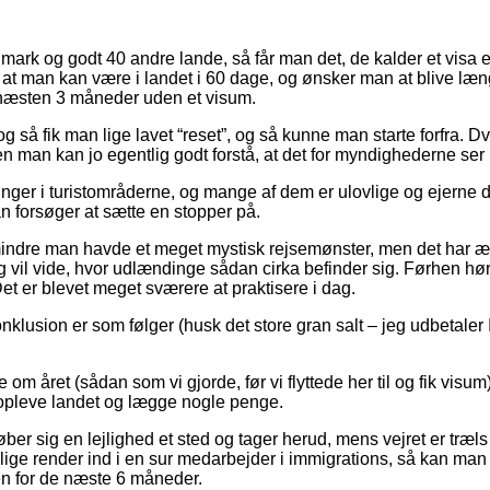
mark og godt 40 andre lande, så får man det, de kalder et visa 
til, at man kan være i landet i 60 dage, og ønsker man at blive 
i næsten 3 måneder uden et visum.
og så fik man lige lavet “reset”, og så kunne man starte forfra. D
 man kan jo egentlig godt forstå, at det for myndighederne ser 
inger i turistområderne, og mange af dem er ulovlige og ejerne 
an forsøger at sætte en stopper på.
ndre man havde et meget mystisk rejsemønster, men det har ændr
ag vil vide, hvor udlændinge sådan cirka befinder sig. Førhen h
t er blevet meget sværere at praktisere i dag.
onklusion er som følger (husk det store gran salt – jeg udbetaler IK
ge om året (sådan som vi gjorde, før vi flyttede her til og fik vi
il opleve landet og lægge nogle penge.
er sig en lejlighed et sted og tager herud, mens vejret er træls
lige render ind i en sur medarbejder i immigrations, så kan ma
en for de næste 6 måneder.