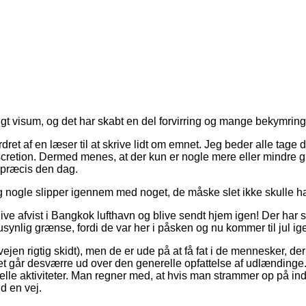
igt visum, og det har skabt en del forvirring og mange bekymring
et af en læser til at skrive lidt om emnet. Jeg beder alle tage det
scretion. Dermed menes, at der kun er nogle mere eller mindre gro
e præcis den dag.
nogle slipper igennem med noget, de måske slet ikke skulle have
ve afvist i Bangkok lufthavn og blive sendt hjem igen! Der har 
 usynlig grænse, fordi de var her i påsken og nu kommer til jul ig
vejen rigtig skidt), men de er ude på at få fat i de mennesker, d
t går desværre ud over den generelle opfattelse af udlændinge. D
le aktiviteter. Man regner med, at hvis man strammer op på indr
d en vej.