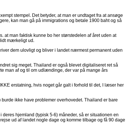
exempt stempel. Det betyder, at man er undtaget fra at ansøge
længere, kan man gå på immigrations og betale 1900 baht og så
vs. at man faktisk kunne bo her størstedelen af året uden at
lidt mærkeligt ud.
driver dem ulovligt og bliver i landet nærmest permanent uden
et sig meget. Thailand er også blevet digitaliseret ret så
ørte man af og til om udlændinge, der var på mange års
KE erstatning, hvis noget går galt i forhold til det, I læser her
sum) burde ikke have problemer overhovedet. Thailand er bare
 i deres hjemland (typisk 5-6) måneder, så er situationen en
n rejse ud af landet nogle dage og komme tilbage og få 90 dage