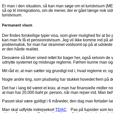
Er man i den situation, så kan man søge om et turistvisum (METV
så op til immigrations, om de mener, der er gået længe nok si
turistvisum.
Permanent visum
Der findes forskellige typer visa, som giver mulighed for at
kan man fx få et pensionistvisum. Jeg vil ikke komme ind på
problematisk, for man har strammet voldsomt op på at udstede t
er den hårde realitet.
Desværre så bliver smed rettet for bager her, også selvom de v
udnytte systemet og misbruge reglerne. Førhen kunne man også b
Mit råd er, at man sætter sig grundigt ind i, hvad reglerne er, 
Nogle andre ting, som pludselig har stukket hovedet frem på d
Det har i lang tid været et krav, at man har finansielle midler 
at man har 20.000 baht pr. person, når man rejser ind. Man beh
Passet skal være gyldigt i 6 måneder, den dag man forlader la
Man skal udfylde indrejsekort
TDAC
Pas på fupsider som kræver