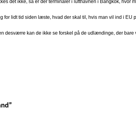
kkes det ikke, så er der terminaler i lufthavnen i Bangkok, hvor ma
lidt tid siden læste, hvad der skal til, hvis man vil ind i EU på 
en desværre kan de ikke se forskel på de udlændinge, der bare 
and
”