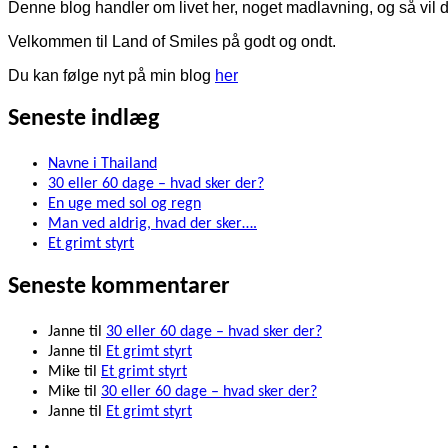
Denne blog handler om livet her, noget madlavning, og så vil de
Velkommen til Land of Smiles på godt og ondt.
Du kan følge nyt på min blog
her
Seneste indlæg
Navne i Thailand
30 eller 60 dage – hvad sker der?
En uge med sol og regn
Man ved aldrig, hvad der sker….
Et grimt styrt
Seneste kommentarer
Janne
til
30 eller 60 dage – hvad sker der?
Janne
til
Et grimt styrt
Mike
til
Et grimt styrt
Mike
til
30 eller 60 dage – hvad sker der?
Janne
til
Et grimt styrt