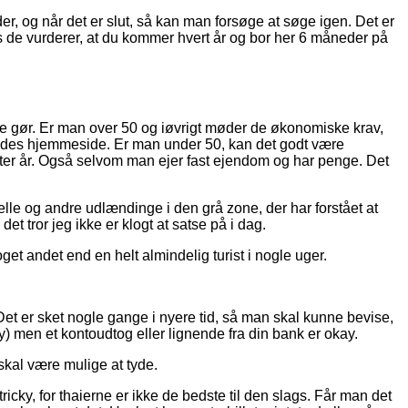
er, og når det er slut, så kan man forsøge at søge igen. Det er
s de vurderer, at du kommer hvert år og bor her 6 måneder på
ge gør. Er man over 50 og iøvrigt møder de økonomiske krav,
ades hjemmeside. Er man under 50, kan det godt være
efter år. Også selvom man ejer fast ejendom og har penge. Det
lle og andre udlændinge i den grå zone, der har forstået at
 tror jeg ikke er klogt at satse på i dag.
get andet end en helt almindelig turist i nogle uger.
. Det er sket nogle gange i nyere tid, så man skal kunne bevise,
) men et kontoudtog eller lignende fra din bank er okay.
skal være mulige at tyde.
cky, for thaierne er ikke de bedste til den slags. Får man det