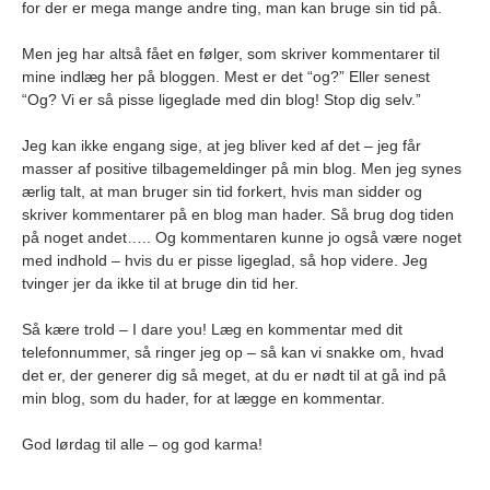
for der er mega mange andre ting, man kan bruge sin tid på.
Men jeg har altså fået en følger, som skriver kommentarer til
mine indlæg her på bloggen. Mest er det “og?” Eller senest
“Og? Vi er så pisse ligeglade med din blog! Stop dig selv.”
Jeg kan ikke engang sige, at jeg bliver ked af det – jeg får
masser af positive tilbagemeldinger på min blog. Men jeg synes
ærlig talt, at man bruger sin tid forkert, hvis man sidder og
skriver kommentarer på en blog man hader. Så brug dog tiden
på noget andet….. Og kommentaren kunne jo også være noget
med indhold – hvis du er pisse ligeglad, så hop videre. Jeg
tvinger jer da ikke til at bruge din tid her.
Så kære trold – I dare you! Læg en kommentar med dit
telefonnummer, så ringer jeg op – så kan vi snakke om, hvad
det er, der generer dig så meget, at du er nødt til at gå ind på
min blog, som du hader, for at lægge en kommentar.
God lørdag til alle – og god karma!