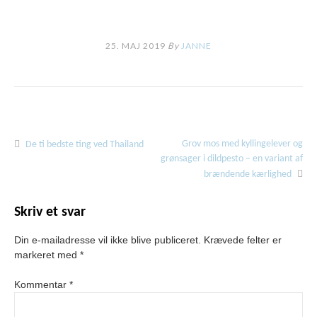
25. MAJ 2019
By
JANNE
Grov mos med kyllingelever og
Indlægsnavigation
De ti bedste ting ved Thailand
grønsager i dildpesto – en variant af
brændende kærlighed
Skriv et svar
Din e-mailadresse vil ikke blive publiceret.
Krævede felter er
markeret med
*
Kommentar
*