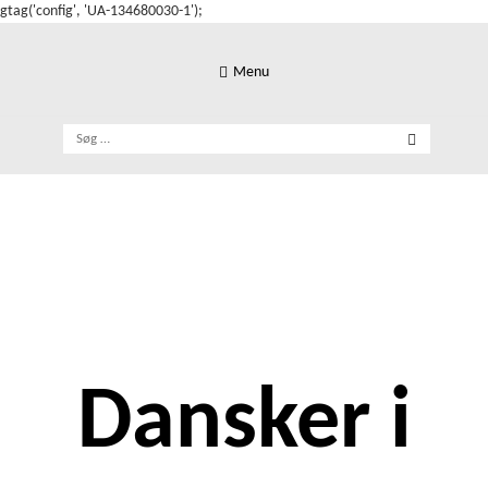
gtag('config', 'UA-134680030-1');
Skip
to
Menu
content
Søg
efter:
Dansker i