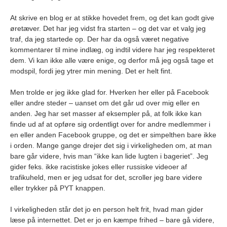
At skrive en blog er at stikke hovedet frem, og det kan godt give
øretæver. Det har jeg vidst fra starten – og det var et valg jeg
traf, da jeg startede op. Der har da også været negative
kommentarer til mine indlæg, og indtil videre har jeg respekteret
dem. Vi kan ikke alle være enige, og derfor må jeg også tage et
modspil, fordi jeg ytrer min mening. Det er helt fint.
Men trolde er jeg ikke glad for. Hverken her eller på Facebook
eller andre steder – uanset om det går ud over mig eller en
anden. Jeg har set masser af eksempler på, at folk ikke kan
finde ud af at opføre sig ordentligt over for andre medlemmer i
en eller anden Facebook gruppe, og det er simpelthen bare ikke
i orden. Mange gange drejer det sig i virkeligheden om, at man
bare går videre, hvis man “ikke kan lide lugten i bageriet”. Jeg
gider feks. ikke racistiske jokes eller russiske videoer af
trafikuheld, men er jeg udsat for det, scroller jeg bare videre
eller trykker på PYT knappen.
I virkeligheden står det jo en person helt frit, hvad man gider
læse på internettet. Det er jo en kæmpe frihed – bare gå videre,