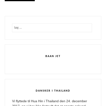
Søg
efter:
BAAN JET
DANSKER I THAILAND
Vi flyttede til Hua Hin i Thailand den 24. december
2017, og vi har ikke fortrudt det et eneste sekund.