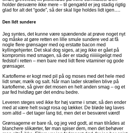
holder desværre ikke mere – til gengæld er jeg stadig rigtig
glad for alt det “gode”, så der skal lige holdes lidt igen….
Den lidt sundere
Jeg syntes, det kunne være spændende at prøve noget nyt
og måske at gøre retten en lille smule sundere ved at få
nogle flere grønsager med og erstatte bacon med
kyllingehjerter. Det skal dog siges, at jeg ikke er gået på
kompromis med smagen, så der er stadig riiiiiiigeligt med
fedstof i retten – men bare med lidt flere vitaminer og gode
grønsager.
Kartoflerne er kogt med pil på og moses med det hele med
lidt smør, mælk og salt. Når man lader skrællen blive på
kartoflerne, så giver det mosen en helt anden smag – og et
par fed hvidløg gør det endnu bedre.
Leveren steges ved ikke for høj varme i smør, så den ender
med at være helt svagt rosa og lækker. De bløde løg laves
som altid – det tager lang tid, men det er besværet værd!
Grønsagerne er bare rå, og jeg ved godt, at man tilrådes at
blanchere slikærter, før man spiser dem, men det behøver