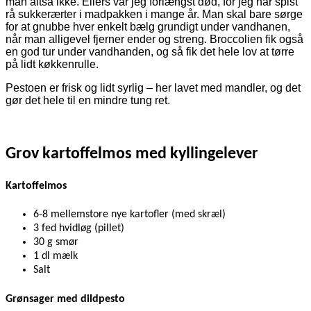
man altså ikke. Ellers var jeg forlængst død, for jeg har spist
rå sukkerærter i madpakken i mange år. Man skal bare sørge
for at gnubbe hver enkelt bælg grundigt under vandhanen,
når man alligevel fjerner ender og streng. Broccolien fik også
en god tur under vandhanden, og så fik det hele lov at tørre
på lidt køkkenrulle.
Pestoen er frisk og lidt syrlig – her lavet med mandler, og det
gør det hele til en mindre tung ret.
Grov kartoffelmos med kyllingelever
Kartoffelmos
6-8 mellemstore nye kartofler (med skræl)
3 fed hvidløg (pillet)
30 g smør
1 dl mælk
Salt
Grønsager med dildpesto