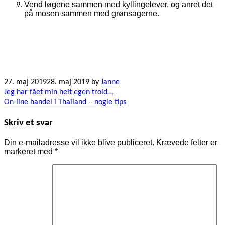
Vend løgene sammen med kyllingelever, og anret det
på mosen sammen med grønsagerne.
27. maj 2019
28. maj 2019
by
Janne
Indlægsnavigation
Jeg har fået min helt egen trold…
On-line handel i Thailand – nogle tips
Skriv et svar
Din e-mailadresse vil ikke blive publiceret.
Krævede felter er
markeret med
*