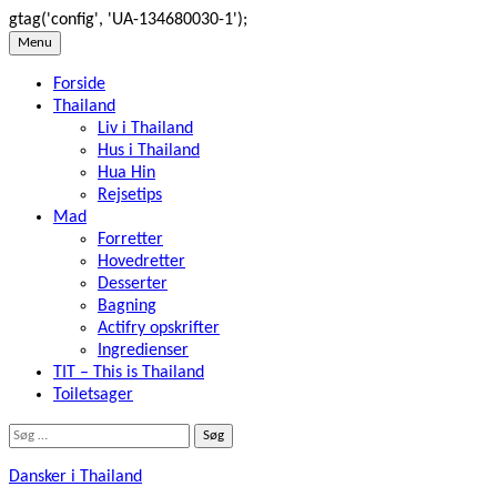
gtag('config', 'UA-134680030-1');
Skip
Menu
to
Forside
content
Thailand
Liv i Thailand
Hus i Thailand
Hua Hin
Rejsetips
Mad
Forretter
Hovedretter
Desserter
Bagning
Actifry opskrifter
Ingredienser
TIT – This is Thailand
Toiletsager
Søg
efter:
Dansker i Thailand