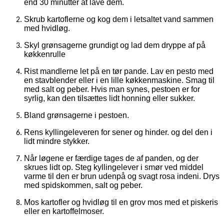
end 30 minutter at lave dem.
Skrub kartoflerne og kog dem i letsaltet vand sammen
med hvidløg.
Skyl grønsagerne grundigt og lad dem dryppe af på
køkkenrulle
Rist mandlerne let på en tør pande. Lav en pesto med
en stavblender eller i en lille køkkenmaskine. Smag til
med salt og peber. Hvis man synes, pestoen er for
syrlig, kan den tilsættes lidt honning eller sukker.
Bland grønsagerne i pestoen.
Rens kyllingeleveren for sener og hinder. og del den i
lidt mindre stykker.
Når løgene er færdige tages de af panden, og der
skrues lidt op. Steg kyllingelever i smør ved middel
varme til den er brun udenpå og svagt rosa indeni. Drys
med spidskommen, salt og peber.
Mos kartofler og hvidløg til en grov mos med et piskeris
eller en kartoffelmoser.