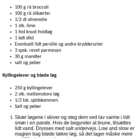
100 g rå broccoli
100 g rå slikærter
1/2 dl olivenolie
1 stk. lime
1 fed knust hvidløg
1 bdt dild
Eventuelt lidt persille og andre krydderurter
3 spsk. revet parmesan
30 g mandler
salt og peber
Kyllingelever og bløde løg
250 g kyllingelever
2 stk. mellemstore løg
1/2 tsk. spidskommen
Salt og peber
Skær løgene i skiver og steg dem ved lav varme i lidt
smør i en pande. Hvis de begynder at brune, tilsættes
lidt vand. Drysses med salt undervejs. Low and slow er
magien bag bløde lækre løg, så det tager måske mere