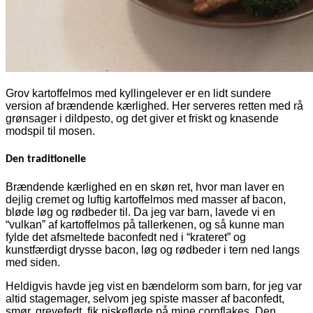
Grov kartoffelmos med kyllingelever er en lidt sundere
version af brændende kærlighed. Her serveres retten med rå
grønsager i dildpesto, og det giver et friskt og knasende
modspil til mosen.
Den traditionelle
Brændende kærlighed en en skøn ret, hvor man laver en
dejlig cremet og luftig kartoffelmos med masser af bacon,
bløde løg og rødbeder til. Da jeg var barn, lavede vi en
“vulkan” af kartoffelmos på tallerkenen, og så kunne man
fylde det afsmeltede baconfedt ned i “krateret” og
kunstfærdigt drysse bacon, løg og rødbeder i tern ned langs
med siden.
Heldigvis havde jeg vist en bændelorm som barn, for jeg var
altid stagemager, selvom jeg spiste masser af baconfedt,
smør, grevefedt, fik piskefløde på mine cornflakes. Den