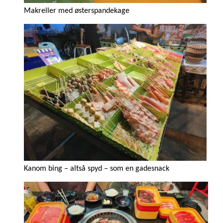
Makreller med østerspandekage
Kanom bing – altså spyd – som en gadesnack