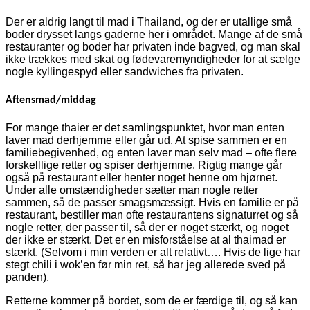
Der er aldrig langt til mad i Thailand, og der er utallige små
boder drysset langs gaderne her i området. Mange af de små
restauranter og boder har privaten inde bagved, og man skal
ikke trækkes med skat og fødevaremyndigheder for at sælge
nogle kyllingespyd eller sandwiches fra privaten.
Aftensmad/middag
For mange thaier er det samlingspunktet, hvor man enten
laver mad derhjemme eller går ud. At spise sammen er en
familiebegivenhed, og enten laver man selv mad – ofte flere
forskelllige retter og spiser derhjemme. Rigtig mange går
også på restaurant eller henter noget henne om hjørnet.
Under alle omstændigheder sætter man nogle retter
sammen, så de passer smagsmæssigt. Hvis en familie er på
restaurant, bestiller man ofte restaurantens signaturret og så
nogle retter, der passer til, så der er noget stærkt, og noget
der ikke er stærkt. Det er en misforståelse at al thaimad er
stærkt. (Selvom i min verden er alt relativt…. Hvis de lige har
stegt chili i wok’en før min ret, så har jeg allerede sved på
panden).
Retterne kommer på bordet, som de er færdige til, og så kan