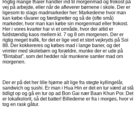
Rigtig mange thaier handler ind til morgenmad og frokost på
vej på arbejde, eller når de afleverer børnene i skole. Der er
ligesom to slags madmarkeder her: Markederne hvor man
kan købe råvarer og færdigretter og så de (ofte små)
markeder, hvor man kan købe sin morgenmad eller frokost.
Her i vores kvarter har vi et område, hvor der altid er
fuldstændig kaos mellem kl. 7 og 8 om morgenen. Der er
rigtig meget trafik, for det er lige ved et stort vejkryds på Soi
88. Der kokkereres og købes mad i lange baner, og det
vrimler med skolebørn og forældre, munke der er ude på
“Bintabat”, som det hedder når munkene samler mad om
morgenen.
Der er på det her lille hjørne alt lige fra stegte kyllingelår,
sandwich og sushi. Er man i Hua Hin er det en tur værd at stå
tidligt op og gå en tur op ad Bon Gai nær Baan Khun Por. Det
er lokalkolorit, så det batter! Billederne er fra i morges, hvor vi
tog en rask gåtur.