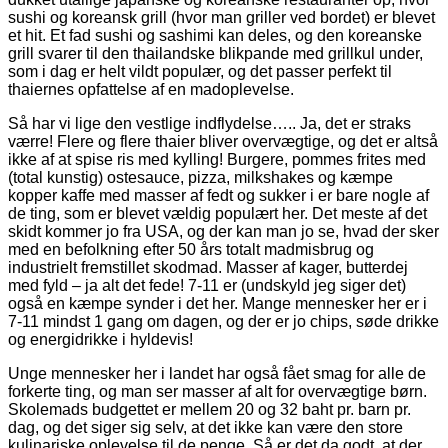
sushi og koreansk grill (hvor man griller ved bordet) er blevet
et hit. Et fad sushi og sashimi kan deles, og den koreanske
grill svarer til den thailandske blikpande med grillkul under,
som i dag er helt vildt populær, og det passer perfekt til
thaiernes opfattelse af en madoplevelse.
Så har vi lige den vestlige indflydelse….. Ja, det er straks
værre! Flere og flere thaier bliver overvægtige, og det er altså
ikke af at spise ris med kylling! Burgere, pommes frites med
(total kunstig) ostesauce, pizza, milkshakes og kæmpe
kopper kaffe med masser af fedt og sukker i er bare nogle af
de ting, som er blevet vældig populært her. Det meste af det
skidt kommer jo fra USA, og der kan man jo se, hvad der sker
med en befolkning efter 50 års totalt madmisbrug og
industrielt fremstillet skodmad. Masser af kager, butterdej
med fyld – ja alt det fede! 7-11 er (undskyld jeg siger det)
også en kæmpe synder i det her. Mange mennesker her er i
7-11 mindst 1 gang om dagen, og der er jo chips, søde drikke
og energidrikke i hyldevis!
Unge mennesker her i landet har også fået smag for alle de
forkerte ting, og man ser masser af alt for overvægtige børn.
Skolemads budgettet er mellem 20 og 32 baht pr. barn pr.
dag, og det siger sig selv, at det ikke kan være den store
kulinariske oplevelse til de penge. Så er det da godt, at der