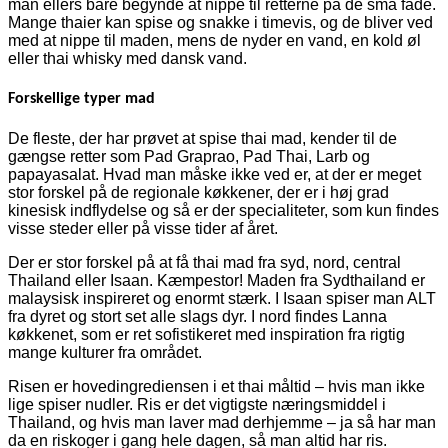
man ellers bare begynde at nippe til retterne på de små fade.
Mange thaier kan spise og snakke i timevis, og de bliver ved
med at nippe til maden, mens de nyder en vand, en kold øl
eller thai whisky med dansk vand.
Forskellige typer mad
De fleste, der har prøvet at spise thai mad, kender til de
gængse retter som Pad Graprao, Pad Thai, Larb og
papayasalat. Hvad man måske ikke ved er, at der er meget
stor forskel på de regionale køkkener, der er i høj grad
kinesisk indflydelse og så er der specialiteter, som kun findes
visse steder eller på visse tider af året.
Der er stor forskel på at få thai mad fra syd, nord, central
Thailand eller Isaan. Kæmpestor! Maden fra Sydthailand er
malaysisk inspireret og enormt stærk. I Isaan spiser man ALT
fra dyret og stort set alle slags dyr. I nord findes Lanna
køkkenet, som er ret sofistikeret med inspiration fra rigtig
mange kulturer fra området.
Risen er hovedingrediensen i et thai måltid – hvis man ikke
lige spiser nudler. Ris er det vigtigste næringsmiddel i
Thailand, og hvis man laver mad derhjemme – ja så har man
da en riskoger i gang hele dagen, så man altid har ris.