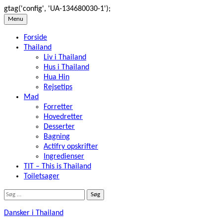
gtag('config', 'UA-134680030-1');
Skip
Menu
to
Forside
content
Thailand
Liv i Thailand
Hus i Thailand
Hua Hin
Rejsetips
Mad
Forretter
Hovedretter
Desserter
Bagning
Actifry opskrifter
Ingredienser
TIT – This is Thailand
Toiletsager
Søg
efter:
Dansker i Thailand