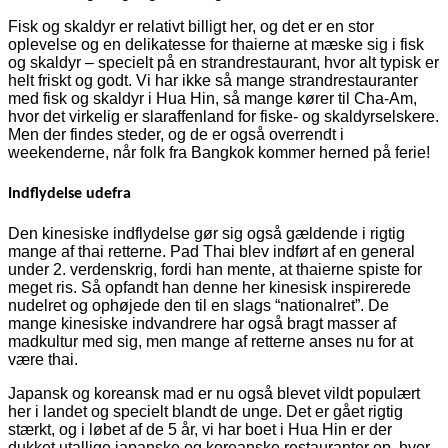
Fisk og skaldyr er relativt billigt her, og det er en stor
oplevelse og en delikatesse for thaierne at mæske sig i fisk
og skaldyr – specielt på en strandrestaurant, hvor alt typisk er
helt friskt og godt. Vi har ikke så mange strandrestauranter
med fisk og skaldyr i Hua Hin, så mange kører til Cha-Am,
hvor det virkelig er slaraffenland for fiske- og skaldyrselskere.
Men der findes steder, og de er også overrendt i
weekenderne, når folk fra Bangkok kommer herned på ferie!
Indflydelse udefra
Den kinesiske indflydelse gør sig også gældende i rigtig
mange af thai retterne. Pad Thai blev indført af en general
under 2. verdenskrig, fordi han mente, at thaierne spiste for
meget ris. Så opfandt han denne her kinesisk inspirerede
nudelret og ophøjede den til en slags “nationalret”. De
mange kinesiske indvandrere har også bragt masser af
madkultur med sig, men mange af retterne anses nu for at
være thai.
Japansk og koreansk mad er nu også blevet vildt populært
her i landet og specielt blandt de unge. Det er gået rigtig
stærkt, og i løbet af de 5 år, vi har boet i Hua Hin er der
dukket utallige japanske og koreanske restauranter op, hvor