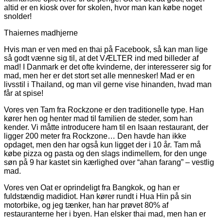
altid er en kiosk over for skolen, hvor man kan købe noget
snolder!
Thaiernes madhjerne
Hvis man er ven med en thai på Facebook, så kan man lige
så godt vænne sig til, at det VÆLTER ind med billeder af
mad! I Danmark er det ofte kvinderne, der interesserer sig for
mad, men her er det stort set alle mennesker! Mad er en
livsstil i Thailand, og man vil gerne vise hinanden, hvad man
får at spise!
Vores ven Tam fra Rockzone er den traditionelle type. Han
kører hen og henter mad til familien de steder, som han
kender. Vi måtte introducere ham til en Isaan restaurant, der
ligger 200 meter fra Rockzone… Den havde han ikke
opdaget, men den har også kun ligget der i 10 år. Tam må
købe pizza og pasta og den slags indimellem, for den unge
søn på 9 har kastet sin kærlighed over “ahan farang” – vestlig
mad.
Vores ven Oat er oprindeligt fra Bangkok, og han er
fuldstændig madidiot. Han kører rundt i Hua Hin på sin
motorbike, og jeg tænker, han har prøvet 80% af
restauranterne her i byen. Han elsker thai mad, men han er