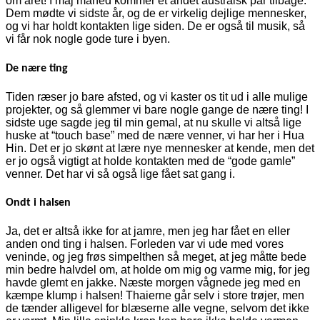
om året! I maj måned kommer et andet australsk par tilbage.
Dem mødte vi sidste år, og de er virkelig dejlige mennesker,
og vi har holdt kontakten lige siden. De er også til musik, så
vi får nok nogle gode ture i byen.
De nære ting
Tiden ræser jo bare afsted, og vi kaster os tit ud i alle mulige
projekter, og så glemmer vi bare nogle gange de nære ting! I
sidste uge sagde jeg til min gemal, at nu skulle vi altså lige
huske at “touch base” med de nære venner, vi har her i Hua
Hin. Det er jo skønt at lære nye mennesker at kende, men det
er jo også vigtigt at holde kontakten med de “gode gamle”
venner. Det har vi så også lige fået sat gang i.
Ondt i halsen
Ja, det er altså ikke for at jamre, men jeg har fået en eller
anden ond ting i halsen. Forleden var vi ude med vores
veninde, og jeg frøs simpelthen så meget, at jeg måtte bede
min bedre halvdel om, at holde om mig og varme mig, for jeg
havde glemt en jakke. Næste morgen vågnede jeg med en
kæmpe klump i halsen! Thaierne går selv i store trøjer, men
de tænder alligevel for blæserne alle vegne, selvom det ikke