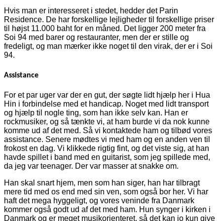
Hvis man er interesseret i stedet, hedder det Parin
Residence. De har forskellige lejligheder til forskellige priser
til højst 11.000 baht for en måned. Det ligger 200 meter fra
Soi 94 med barer og restauranter, men der er stille og
fredeligt, og man mærker ikke noget til den virak, der er i Soi
94.
Assistance
For et par uger var der en gut, der søgte lidt hjælp her i Hua
Hin i forbindelse med et handicap. Noget med lidt transport
og hjælp til nogle ting, som han ikke selv kan. Han er
rockmusiker, og så tænkte vi, at ham burde vi da nok kunne
komme ud af det med. Så vi kontaktede ham og tilbød vores
assistance. Senere mødtes vi med ham og en anden ven til
frokost en dag. Vi klikkede rigtig fint, og det viste sig, at han
havde spillet i band med en guitarist, som jeg spillede med,
da jeg var teenager. Der var masser at snakke om.
Han skal snart hjem, men som han siger, han har tilbragt
mere tid med os end med sin ven, som også bor her. Vi har
haft det mega hyggeligt, og vores veninde fra Danmark
kommer også godt ud af det med ham. Hun synger i kirken i
Danmark og er meget musikorienteret, så det kan jo kun give