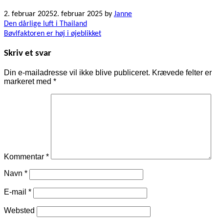
2. februar 2025
2. februar 2025
by
Janne
Indlægsnavigation
Den dårlige luft i Thailand
Bøvlfaktoren er høj i øjeblikket
Skriv et svar
Din e-mailadresse vil ikke blive publiceret.
Krævede felter er
markeret med
*
Kommentar
*
Navn
*
E-mail
*
Websted