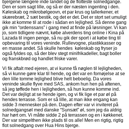
bjergene længere inde landet og de flotteste solnedgange.
Den er som sagt lille, og så er der næsten ingenting i den.
Køleskab og mikrobølgeovn, et par krus og tallerkener, et
skærebræt, 2 sæt bestik, og det er det. Det er stort set umuligt
ikke at komme til at rode i sådan en lejlighed. Så denne gang
gik min “ordenssans” i gang med at finde på løsninger. Vi kan
jo, som tidligere nævnt, købe alverdens ting online i Kina på
Lazada til ingen penge, så nu gik der sport i at købe ting til
opbevaring til vores veninde. Rullevogne, plastikkasser og
en masse andet. Så skulle hendes køleskab og fryser jo
også fyldes op, så der blev stegt minifrikadeller, bagt boller
og franskbrød og handlet friske varer.
Vi fik aftalt med ejeren, at vi kunne få nøglen til lejligheden,
så vi kunne gøre klar til hende, og det var en fornøjelse at se
den lille tomme lejlighed blive helt beboelig. Da vores
veninde skulle flyve med SAS, ankom hun hen på aftenen,
så jeg tøffede hen i lejligheden, så hun kunne komme ind.
Det var dejligt at se hende igen, og vi fik lige et par øl på
hendes terrasse. Som er så lille, at man ikke engang kan
sidde 3 mennesker på den. Dagen efter var vi inviteret på
solnedgangsøl med danske “Sunsæt” øl, som jeg da aldrig
har hørt om. Vi måtte sidde 2 på terrassen og en i køkkenet.
Der var simpelthen ikke plads til os alle! Men en rigtig, rigtig
flot solnedgang over Hua Hins bjerge.