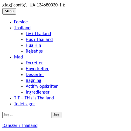
gtag('config', 'UA-134680030-1');
Skip
Menu
to
Forside
content
Thailand
Liv i Thailand
Hus i Thailand
Hua Hin
Rejsetips
Mad
Forretter
Hovedretter
Desserter
Bagning
Actifry opskrifter
Ingredienser
TIT – This is Thailand
Toiletsager
Søg
efter:
Dansker i Thailand