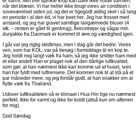
er varmt. Min lille spinkle krop kan bare ikke holde varmen,
når det blæser. Vi har heller ikke brugt vores air condition i
soveværelset siden jul, og det er ligegodt aldrig sket i så lang
en periode i al den tid, vi har boet her. Jeg har frosset med
anstand, og jeg har gravet samtlige langærmede bluser (4
stk. – resten er gået til genbrug), fleecetrøjer og sågar min
dunjakke fra Danmark er kommet til ære og værdighed igen.
I går var jeg rigtig skidtmas, men i dag går det bedre. Vores
ven, som har KOL, var på besøg i formiddags til en kop te.
Jeg holdt mig langt væk fra ham, så jeg ikke smitter ham med
et eller andet! Han er plaget nok af den dårlige luftkvalitet,
som gør, at han nærmest ikke kan komme ud af huset, som
han har fyldt med luftrensere. Det kommer nok til at stå på et
par måneder mere, og jeg forstår godt, at han snakker om at
flytte væk fra Thailand.
Udover luftkvaliteten så er klimaet i Hua Hin lige nu nærmest
perfekt. Ikke for varmt og ikke for koldt (altså kun om aftenen
for mig).
God Søndag