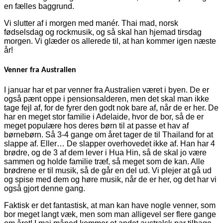
en fælles baggrund.
Vi slutter af i morgen med manér. Thai mad, norsk
fødselsdag og rockmusik, og så skal han hjemad tirsdag
morgen. Vi glæder os allerede til, at han kommer igen næste
år!
Venner fra Australien
I januar har et par venner fra Australien været i byen. De er
også pænt oppe i pensionsalderen, men det skal man ikke
tage fejl af, for de fyrer den godt nok bare af, når de er her. De
har en meget stor familie i Adelaide, hvor de bor, så de er
meget populære hos deres børn til at passe et hav af
børnebørn. Så 3-4 gange om året tager de til Thailand for at
slappe af. Eller… De slapper overhovedet ikke af. Han har 4
brødre, og de 3 af dem lever i Hua Hin, så de skal jo være
sammen og holde familie træf, så meget som de kan. Alle
brødrene er til musik, så de går en del ud. Vi plejer at gå ud
og spise med dem og høre musik, når de er her, og det har vi
også gjort denne gang.
Faktisk er det fantastisk, at man kan have nogle venner, som
bor meget langt væk, men som man alligevel ser flere gange