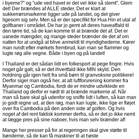
i byerne?” og “ude ved havet er det vel ikke så slemt”. Glem
det! Der brændes af ALLE steder. Det er klart at
sukkerrørsmarkerne ligger ude på landet, og det giver
ligesom sig selv. Men så er der specifikt for Hua Hin et utal af
golfbaner i området. De har jo gemt alt deres haveaffald til
den tørre tid, så de kan komme til at brænde det af. Det er
uanede mængder, og mange steder brænder de det af om
natten for at undgå at blive anmeldt til myndighederne. Kører
man rundt efter mørkets frembrud, kan man se flammer og
lugte røg alle vegne. Både i byen og på landet!
I Thailand er det sådan lidt en folkesport at pege fingre. Hvis
noget går galt, så er det ihvertfald ikke MIN skyld. Den
holdning går igen helt fra små børn til granvoksne politikere!
Derfor siger man også her, at alt luftforurening kommer fra
Myanmar og Cambodia, fordi de er mindre udviklede en
Thailand og derfor er nødt til at brænde markerne af. Når
man så bare skal gå udenfor og sniffe lidt i luften, så kan man
jo godt regne ud, at den røg, man kan lugte, ikke lige er fløjet
over fra Cambodia på den anden side af golfen. Og hvis
noget af det rent faktisk kommer derfra, så er det jo ikke nemt
at lægge pres på sine naboer, hvis man selv brænder af!
Mange her presser på for at regeringen skal give støtte til
bønderne, så de kan få maskiner til at høste