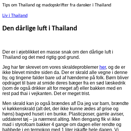
Tips om Thailand og madopskrifter fra dansker i Thailand
Liv i Thailand
Den dårlige luft i Thailand
Der er i øjeblikket en masse snak om den dårlige luft i
Thailand og det med rigtig god grund.
Jeg har før skrevet om vores skraldeproblemer
her
, og de er
ikke blevet mindre siden da. Der er skrald alle vegne i denne
by, og tingene falder bare ud af hænderne på folk. Børn bliver
opdraget til bare at smide deres bæger fra en sød læskedrik
(som de også drikker alt for meget af) eller bakken med en
rest pad thai i vejkanten. Det er meget trist.
Men skrald kan jo også brændes af! Da jeg var barn, brændte
vi køkkenskrald (alt det, der ikke kunne ædes af grise og
høns) bagved huset i en bunke. Plasticposer, gamle aviser,
uddateret tøj – ja nærmest alting. Men dengang fik vi ikke
mad i styrofoam bakker 4 gange om dagen eller rendte og
babbede i en termokop med 1 liter iskaffe hele dagen. Vi