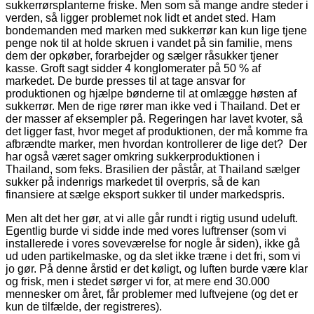
sukkerrørsplanterne friske. Men som så mange andre steder i
verden, så ligger problemet nok lidt et andet sted. Ham
bondemanden med marken med sukkerrør kan kun lige tjene
penge nok til at holde skruen i vandet på sin familie, mens
dem der opkøber, forarbejder og sælger råsukker tjener
kasse. Groft sagt sidder 4 konglomerater på 50 % af
markedet. De burde presses til at tage ansvar for
produktionen og hjælpe bønderne til at omlægge høsten af
sukkerrør. Men de rige rører man ikke ved i Thailand. Det er
der masser af eksempler på. Regeringen har lavet kvoter, så
det ligger fast, hvor meget af produktionen, der må komme fra
afbrændte marker, men hvordan kontrollerer de lige det? Der
har også været sager omkring sukkerproduktionen i
Thailand, som feks. Brasilien der påstår, at Thailand sælger
sukker på indenrigs markedet til overpris, så de kan
finansiere at sælge eksport sukker til under markedspris.
Men alt det her gør, at vi alle går rundt i rigtig usund udeluft.
Egentlig burde vi sidde inde med vores luftrenser (som vi
installerede i vores soveværelse for nogle år siden), ikke gå
ud uden partikelmaske, og da slet ikke træne i det fri, som vi
jo gør. På denne årstid er det køligt, og luften burde være klar
og frisk, men i stedet sørger vi for, at mere end 30.000
mennesker om året, får problemer med luftvejene (og det er
kun de tilfælde, der registreres).