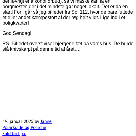
der iøvrigt er alkoholforbud), så vi måske kan få en
borgmester, der i det mindste gør noget lokalt. Det er da en
start! For i går så jeg billeder fra Soi 112, hvor de bare futtede
et eller andet kæmpestort af der røg helt vildt. Lige ind i et
boligkvarter!
God Søndag!
PS. Billedet øverst viser bjergene tæt på vores hus. De burde
stå knivskarpt på denne tid af året…..
19. januar 2025
by
Janne
Indlægsnavigation
Polarkulde og Porsche
Fuld fart på.