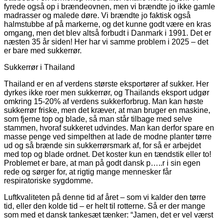
fyrede også op i brændeovnen, men vi brændte jo ikke gamle
madrasser og malede døre. Vi brændte jo faktisk også
halmstubbe af på markerne, og det kunne godt være en kras
omgang, men det blev altså forbudt i Danmark i 1991. Det er
næsten 35 år siden! Her har vi samme problem i 2025 – det
er bare med sukkerrør.
Sukkerrør i Thailand
Thailand er en af verdens største eksportører af sukker. Her
dyrkes ikke roer men sukkerrør, og Thailands eksport udgør
omkring 15-20% af verdens sukkerforbrug. Man kan høste
sukkerrør friske, men det kræver, at man bruger en maskine,
som fjerne top og blade, så man står tilbage med selve
stammen, hvoraf sukkeret udvindes. Man kan derfor spare en
masse penge ved simpelthen at lade de modne planter tørre
ud og så brænde sin sukkerrørsmark af, for så er arbejdet
med top og blade ordnet. Det koster kun en tændstik eller to!
Problemet er bare, at man på godt dansk p…..r i sin egen
rede og sørger for, at rigtig mange mennesker får
respiratoriske sygdomme.
Luftkvaliteten på denne tid af året – som vi kalder den tørre
tid, eller den kolde tid – er helt til rotterne. Så er der mange
som med et dansk tankesæt tænker: “Jamen, det er vel værst