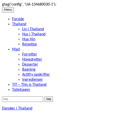
gtag('config', 'UA-134680030-1');
Skip
Menu
to
Forside
content
Thailand
Liv i Thailand
Hus i Thailand
Hua Hin
Rejsetips
Mad
Forretter
Hovedretter
Desserter
Bagning
Actifry opskrifter
Ingredienser
TIT – This is Thailand
Toiletsager
Søg
efter:
Dansker i Thailand