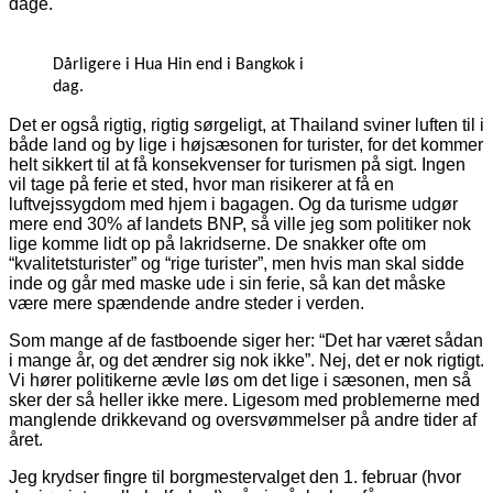
dage.
Dårligere i Hua Hin end i Bangkok i
dag.
Det er også rigtig, rigtig sørgeligt, at Thailand sviner luften til i
både land og by lige i højsæsonen for turister, for det kommer
helt sikkert til at få konsekvenser for turismen på sigt. Ingen
vil tage på ferie et sted, hvor man risikerer at få en
luftvejssygdom med hjem i bagagen. Og da turisme udgør
mere end 30% af landets BNP, så ville jeg som politiker nok
lige komme lidt op på lakridserne. De snakker ofte om
“kvalitetsturister” og “rige turister”, men hvis man skal sidde
inde og går med maske ude i sin ferie, så kan det måske
være mere spændende andre steder i verden.
Som mange af de fastboende siger her: “Det har været sådan
i mange år, og det ændrer sig nok ikke”. Nej, det er nok rigtigt.
Vi hører politikerne ævle løs om det lige i sæsonen, men så
sker der så heller ikke mere. Ligesom med problemerne med
manglende drikkevand og oversvømmelser på andre tider af
året.
Jeg krydser fingre til borgmestervalget den 1. februar (hvor