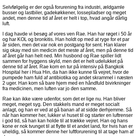
Selvfølgelig er der også forurening fra industri, ældgamle
busser og lastbiler, gadekøkkener, lossepladser og meget
andet, men denne tid af året er helt i top, hvad angår dårlig
luft.
I dag havde vi besøg af vores ven Rae. Han har røget i 50 år
og har KOL og bronkitis. Han holdt op med at ryge for et par
år siden, men det var nok en postgang for sent. Han klarer
sig okay med sin medicin det meste af året, men på denne tid
af året går han helt ned. Min husbond og Rae spiller lidt
sammen for hyggens skyld, men det er helt udelukket på
denne tid af året. Rae kom en tur på intensiv på Bangkok
Hospital her i Hua Hin, da han ikke kunne få vejret, hvor de
pumpede ham fuld af antibiotika og andet skrammel i næsten
2 uger. Han kom så bare hjem med en håndfuld bivirkninger
fra medicinen, men luften var jo den samme.
Rae kan ikke være udenfor, som det er lige nu. Han bliver
meget, meget syg. Den stakkels mand er meget socialt
anlagt, og han er ved at gå banan af at sidde derhjemme. Så
når han kommer her, lukker vi huset til og starter en luftrenser
i god tid, så han kan holde til at trække vejret. Han og hans
kone er nok tvunget til at flytte til et andet land, for hvis han er
uheldig, så kommer denne her luftforurening til at tage ham af