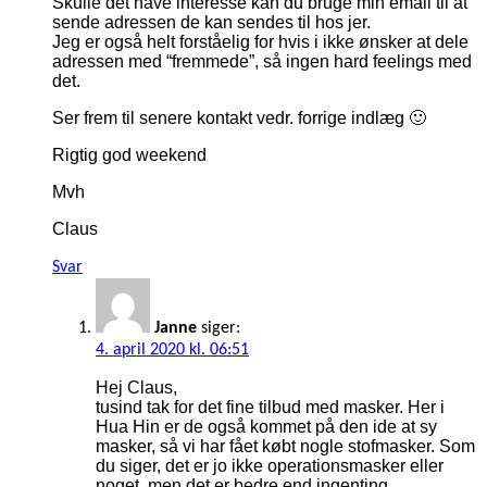
Skulle det have interesse kan du bruge min email til at
sende adressen de kan sendes til hos jer.
Jeg er også helt forståelig for hvis i ikke ønsker at dele
adressen med “fremmede”, så ingen hard feelings med
det.
Ser frem til senere kontakt vedr. forrige indlæg 🙂
Rigtig god weekend
Mvh
Claus
Svar
Janne
siger:
4. april 2020 kl. 06:51
Hej Claus,
tusind tak for det fine tilbud med masker. Her i
Hua Hin er de også kommet på den ide at sy
masker, så vi har fået købt nogle stofmasker. Som
du siger, det er jo ikke operationsmasker eller
noget, men det er bedre end ingenting.