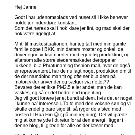
Hej Janne
Godt i har udenomsplads ved huset så i ikke behøver
holde jer indendøre konstant.
Som det høres skal i nok klare jer fint, og mad skal der
nok være rigeligt af.
Mht. til maskesituationen, har jeg talt med min gamle
familie oppe i BKK, min datters moster og onkel, de
driver egne virksomheder med egen tøj produktion, og
eftersom alle større steder/markeder deroppe er
lukkede, bl.a Phratunam og fashion mall, hvor de også
er repræsenteret, har de nu lagt noget produktion om til
de der mundbind man tit og ofte ser bl.a dem på
motorcykler anvender og sælger via nettet??
Bevares det er ikke PM2.5 eller andet, men de kan
vaskes, og så er det bedre end ingenting.
Jeg vil godt forære jer et bundt af dem, hvis det er noget
i kunne ha’ interesse i. Talte med den voksne søn og vi
skulle endelig bare sige til, så ryger de afsted med
posten til Hua Hin 😉 ( på min regning), Det vil glæde
mig at kunne yde lidt retur for al den energi i ligger i
denne blog, til glæde for alle os der læser med.