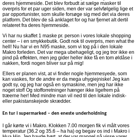
deres hjemmeside. Det blev forbudt at sælge masker til
overpris for et par uger siden, men der var selvfølgelig lige et
par opportunister, som skulle forsøge sig med det via deres
platform. Det blev de så anklaget for og har fjernet alt dertil
relateret fra deres hjemmeside.
Vi har nu skaffet 1 maske pr. person i vores lokale shopping
center – i en smykkebutik. Godt nok til overpris, men what the
hell! Nu har vi en N95 maske, som vi tog på i den lokale
Makro forleden. Det var mega ubehageligt, og jeg tror ikke en
pind på effekten, men jeg gider heller ikke få en tom øldåse i
nakken, fordi nogen bliver sur på mig!
Ellers er planen vist, at vi finder nogle hjemmesyede, som
kan vaskes, for de andre er da mega uhygiejniske! Jeg kan
godt sy, og jeg har også en symaskine, men jeg har ikke
noget stof! Og stofforretninger hænger ikke ligefrem på
træerne her! Med mindre man vil ned til den lokale indisk-
eller pakistanskejede skrædder.
En tur i supermarked – den eneste underholdning
I går kørte vi i Makro. Klokken 7.00 morgen fik vi målt vores
temperatur (36.2 og 35.6 – ha ha) og begav os ind i Makro i
Hua Hin. Jeg havde hørt, at der var mangel på visse varer,