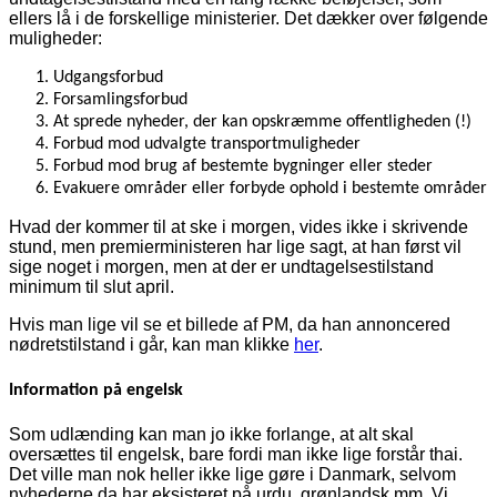
ellers lå i de forskellige ministerier. Det dækker over følgende
muligheder:
Udgangsforbud
Forsamlingsforbud
At sprede nyheder, der kan opskræmme offentligheden (!)
Forbud mod udvalgte transportmuligheder
Forbud mod brug af bestemte bygninger eller steder
Evakuere områder eller forbyde ophold i bestemte områder
Hvad der kommer til at ske i morgen, vides ikke i skrivende
stund, men premierministeren har lige sagt, at han først vil
sige noget i morgen, men at der er undtagelsestilstand
minimum til slut april.
Hvis man lige vil se et billede af PM, da han annoncered
nødretstilstand i går, kan man klikke
her
.
Information på engelsk
Som udlænding kan man jo ikke forlange, at alt skal
oversættes til engelsk, bare fordi man ikke lige forstår thai.
Det ville man nok heller ikke lige gøre i Danmark, selvom
nyhederne da har eksisteret på urdu, grønlandsk mm. Vi