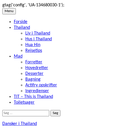
gtag('config', 'UA-134680030-1');
Skip
Menu
to
Forside
content
Thailand
Liv i Thailand
Hus i Thailand
Hua Hin
Rejsetips
Mad
Forretter
Hovedretter
Desserter
Bagning
Actifry opskrifter
Ingredienser
TIT – This is Thailand
Toiletsager
Søg
efter:
Dansker i Thailand