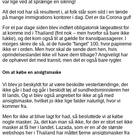
var lige ved at sprænge en sikring!
Alt det rod har så resulteret i, at folk står som sild i en tønde
på mange immigrations kontorer i dag. Det er da Corona guf!
For et par dage siden blev indført obligatorisk lægeattest for
at komme ind i Thailand (fint nok – men hvorfor så bare ikke
lukke), og det kom også til at gælde for transitpassagerer. I
morges skrev de så, at de havde “fanget” 100, hvor papirerne
ikke er i orden. Men hvor skal de sende dem hen, hvis
oprindelseslandet ikke vil have dem tilbage? Angiveligt har
de ophævet det med transit, men det er også bare rygter.
Om at købe en ansigtsmaske
Vi blev jo beskyldt for at være beskidte vesterlændinge, der
ikke går i bad og går i beskidt tøj af sundhedsministeren her
til lands. Og vi blev også angrebet for ikke at gå med
ansigtsmaske, hvilket jo ikke lige falder naturligt, hvor vi
kommer fra.
Men for ikke at blive lagt for had, så besluttede vi at købe
nogle masker. Ja, det kan man så ikke, for der er stort set ikke
masker at få her i landet. Lazada, som er en af de største
webshops her i Thailand har måttet fjerne ansigtsmasker fra