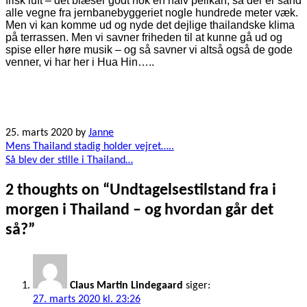
frisk luft – det blæser godt nok en halv pelikan, så der er sand
alle vegne fra jernbanebyggeriet nogle hundrede meter væk.
Men vi kan komme ud og nyde det dejlige thailandske klima
på terrassen. Men vi savner friheden til at kunne gå ud og
spise eller høre musik – og så savner vi altså også de gode
venner, vi har her i Hua Hin…..
25. marts 2020
by
Janne
Indlægsnavigation
Mens Thailand stadig holder vejret…..
Så blev der stille i Thailand…
2 thoughts on “
Undtagelsestilstand fra i
morgen i Thailand – og hvordan går det
så?
”
Claus Martin Lindegaard
siger:
27. marts 2020 kl. 23:26