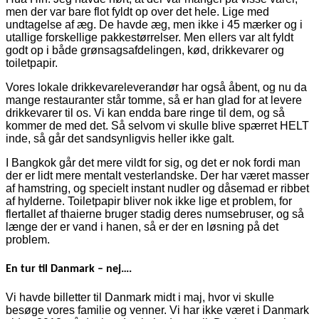
men der var bare flot fyldt op over det hele. Lige med
undtagelse af æg. De havde æg, men ikke i 45 mærker og i
utallige forskellige pakkestørrelser. Men ellers var alt fyldt
godt op i både grønsagsafdelingen, kød, drikkevarer og
toiletpapir.
Vores lokale drikkevareleverandør har også åbent, og nu da
mange restauranter står tomme, så er han glad for at levere
drikkevarer til os. Vi kan endda bare ringe til dem, og så
kommer de med det. Så selvom vi skulle blive spærret HELT
inde, så går det sandsynligvis heller ikke galt.
I Bangkok går det mere vildt for sig, og det er nok fordi man
der er lidt mere mentalt vesterlandske. Der har været masser
af hamstring, og specielt instant nudler og dåsemad er ribbet
af hylderne. Toiletpapir bliver nok ikke lige et problem, for
flertallet af thaierne bruger stadig deres numsebruser, og så
længe der er vand i hanen, så er der en løsning på det
problem.
En tur til Danmark – nej….
Vi havde billetter til Danmark midt i maj, hvor vi skulle
besøge vores familie og venner. Vi har ikke været i Danmark