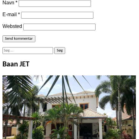
Navn
*
E-mail
*
Websted
Søg
efter:
Baan JET