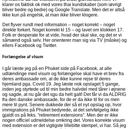
klarer os faktisk ok med vores thai kundskaber (som iøvrigt
bliver bedre og bedre) og Google Translate. Men det er altså
ikke kun på engelsk, at man ikke bliver klogere.
Det flyver rundt med information – noget korrekt – noget
direkte forkert. Noget korrekt kl 15 – og lavet om klokken 17.
Folk er desperate for at vide, hvad der skal ske, og det er vi
såmænd også selv. Her orienterer man sig via TV (måske) og
ellers Facebook og Twitter.
Forlængelse af visum
I går læste jeg på en Phuket side på Facebook, at alle
udlændinge med visum og forlængelse skal have et brev fra
deres ambassade om, at de ikke kunne rejse til deres
hjemland pga. Covid 19. Jeg læste nok opslaget 5 gange,
inden jeg styrtede ud til min bedre halvdel med tårer i øjnene
og sagde, at nu går det sgu da helt galt! Det får vi da ALDRIG
fra den danske ambassade, for de er da ikke til for os men
mere til pynt. Senere dukkede der så et nyt opslag op, hvor
immigrations på Phuket bedyrede, at det selvfølgelig ikke
gjaldt os på feks. “retirement extensions”. Men der er ikke
nogen officiel udmeldelse omkring det. Vores korrekte visum
med extension er det vigtigste lillebitte stempel, vi har. Så jeg