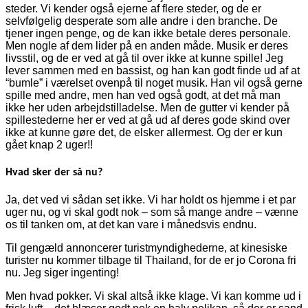
steder. Vi kender også ejerne af flere steder, og de er
selvfølgelig desperate som alle andre i den branche. De
tjener ingen penge, og de kan ikke betale deres personale.
Men nogle af dem lider på en anden måde. Musik er deres
livsstil, og de er ved at gå til over ikke at kunne spille! Jeg
lever sammen med en bassist, og han kan godt finde ud af at
“bumle” i værelset ovenpå til noget musik. Han vil også gerne
spille med andre, men han ved også godt, at det må man
ikke her uden arbejdstilladelse. Men de gutter vi kender på
spillestederne her er ved at gå ud af deres gode skind over
ikke at kunne gøre det, de elsker allermest. Og der er kun
gået knap 2 uger!!
Hvad sker der så nu?
Ja, det ved vi sådan set ikke. Vi har holdt os hjemme i et par
uger nu, og vi skal godt nok – som så mange andre – vænne
os til tanken om, at det kan vare i månedsvis endnu.
Til gengæld annoncerer turistmyndighederne, at kinesiske
turister nu kommer tilbage til Thailand, for de er jo Corona fri
nu. Jeg siger ingenting!
Men hvad pokker. Vi skal altså ikke klage. Vi kan komme ud i