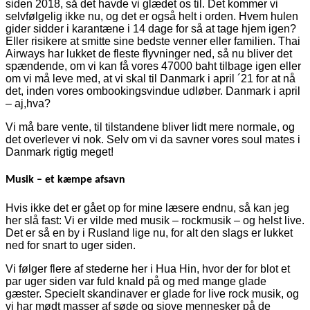
siden 2018, så det havde vi glædet os til. Det kommer vi
selvfølgelig ikke nu, og det er også helt i orden. Hvem hulen
gider sidder i karantæne i 14 dage for så at tage hjem igen?
Eller risikere at smitte sine bedste venner eller familien. Thai
Airways har lukket de fleste flyvninger ned, så nu bliver det
spændende, om vi kan få vores 47000 baht tilbage igen eller
om vi må leve med, at vi skal til Danmark i april ´21 for at nå
det, inden vores ombookingsvindue udløber. Danmark i april
– aj,hva?
Vi må bare vente, til tilstandene bliver lidt mere normale, og
det overlever vi nok. Selv om vi da savner vores soul mates i
Danmark rigtig meget!
Musik – et kæmpe afsavn
Hvis ikke det er gået op for mine læsere endnu, så kan jeg
her slå fast: Vi er vilde med musik – rockmusik – og helst live.
Det er så en by i Rusland lige nu, for alt den slags er lukket
ned for snart to uger siden.
Vi følger flere af stederne her i Hua Hin, hvor der for blot et
par uger siden var fuld knald på og med mange glade
gæster. Specielt skandinaver er glade for live rock musik, og
vi har mødt masser af søde og sjove mennesker på de