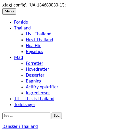
gtag('config', 'UA-134680030-1');
Skip
Menu
to
Forside
content
Thailand
Liv i Thailand
Hus i Thailand
Hua Hin
Rejsetips
Mad
Forretter
Hovedretter
Desserter
Bagning
Actifry opskrifter
Ingredienser
TIT – This is Thailand
Toiletsager
Søg
efter:
Dansker i Thailand