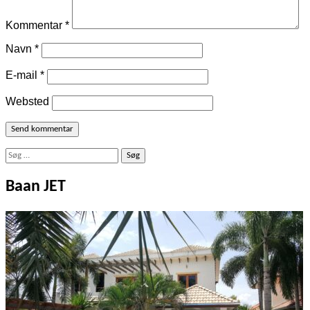
Kommentar
*
Navn
*
E-mail
*
Websted
Søg
efter:
Baan JET