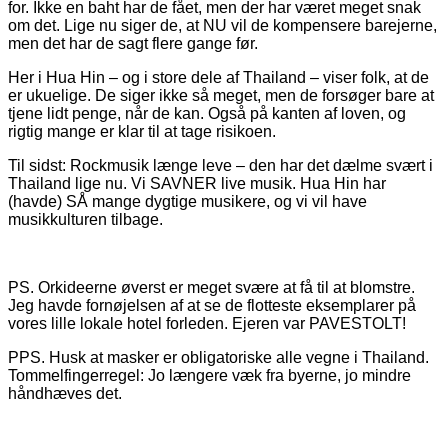
for. Ikke en baht har de fået, men der har været meget snak
om det. Lige nu siger de, at NU vil de kompensere barejerne,
men det har de sagt flere gange før.
Her i Hua Hin – og i store dele af Thailand – viser folk, at de
er ukuelige. De siger ikke så meget, men de forsøger bare at
tjene lidt penge, når de kan. Også på kanten af loven, og
rigtig mange er klar til at tage risikoen.
Til sidst: Rockmusik længe leve – den har det dælme svært i
Thailand lige nu. Vi SAVNER live musik. Hua Hin har
(havde) SÅ mange dygtige musikere, og vi vil have
musikkulturen tilbage.
PS. Orkideerne øverst er meget svære at få til at blomstre.
Jeg havde fornøjelsen af at se de flotteste eksemplarer på
vores lille lokale hotel forleden. Ejeren var PAVESTOLT!
PPS. Husk at masker er obligatoriske alle vegne i Thailand.
Tommelfingerregel: Jo længere væk fra byerne, jo mindre
håndhæves det.