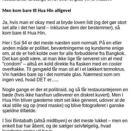
Men kom bare til Hua Hin alligevel
Ja, hvis man er okay med at bryde loven lidt (og det gør stort
set alle i det her land – inklusive dem der bestemmer), så
kom bare til Hua Hin.
Her i Soi 94 er det meste næsten som normalt. På en eller
anden måde er politiet, beværtningerne og kunderne enige
om, at de er helt kolde over for alle forbuddene fra Bangkok.
Det kan godt være, at man ikke lige får serveret sin øl med
“condom” – altså en kold direkte fra flasken med en cooler
overfrakke. Til gengæld får man sit øl i et lækkert termokrus.
Vin hældes bare op i det normale glas. Nærmest som om
ingen ved, hvad DET er…..
Nogle gange er der et politiraid, og så får restaurantejeren en
bøde (hvis ikke han/hun udleverer en diskret kuvert). Men i
Hua Hin bliver gæsterne stort set ikke generet, udover at de
skal stille sig op (med maske) og blive fotograferet i ganske
sjældne tilfælde.
I Soi Bintabath (altså midtbyen) er det meste lukket – men en
enkelt bar har åbent, og de sælger selvfølgelig, hvad