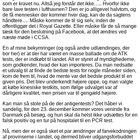
som er kravet nu. Altså jeg forstår det ikke….. Hvorfor ikke
bare lave testen i lufthavnen? Den er jo alligevel halvtom, og
de få mennesker der kommer hver dag, kan de da sagtens
håndtere…. Måske kommer de til sig selv, inden de
offentliggør det i Royal Gazette. Eller måske får de så mange
tæsk for den beslutning på Facebook, at det ændres ved
næste møde i CCSA.
En af mine bekymringer (og også andre udlændinges, der
bor her) er at der har været en masse ballade om de ATK
tests, der er indkøbt til landet. Alt er styret af myndighederne,
som godkender, hvad der kan importeres. Da man nedsatte
et udvalg til at finde de bedste tests for nogle måneder siden,
kom de frem til, hvad de mente var det bedste produkt til en
given pris. Det blev underkendt højere oppe, og man valgte
at købe kinesiske testkits, som ifølge udvalget var af
dårligere kvalitet, men prisen var til gengæld højere.
Kan man så stole på de der antigentests? Det håber vi
sandelig, for den 23. december kommer vores veninde fra
Danmark på besøg, og hun skal da helst ikke udsættes for en
falsk positiv og en tur på hospitalet til en PCR test.
Nå, men der er også sket et par ændringer af farvekodningen
af provinserne i landet, og dermed bliver udgangsforbuddet