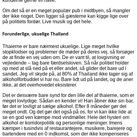
kunderne gerne vil have.
Om det så er en meget populær pub i midtbyen, så mangler
der ikke noget. Den ligger så gæsterne kan kigge lige over
på politiets fordør. Live musik og det hele.
Forunderlige, ukuelige Thailand
Thaierne er bare nærmest ukuelige. Lige meget hvilke
stopklodser og problemer de møder på deres vej, så forsøger
de at finde en vej uden om. De er vant til, at lovgivning er
vejledende – tag bare færdselsloven. Så når politiet holder
op med at slå ned på et eller andet, så glider det bare ud i
sandet. Jeg vil skyde på, at 80% af Thailand ikke tager sig af
alkoholforbuddet vi har nu. Bare lidt ud på landet, og de aner
ikke, at det overhovedet eksisterer.
Det er desværre bare synd for den lille del af thaierne, som er
meget lovlydige. Sådan en kender vi! Han åbner ikke sin bar,
før det er lovligt at sælge alkohol. Efter 8 måneder gør det
meget ondt. Og det gør det også på os, for vi kan ikke lide at
se en god ven kæmpe mod vindmøller. Hele det hysteri om
alkohol er korridorpolitik og personlige meninger. Imens
kæmper i tusindvis af restaurantejere, musikere, barejere og
bartendere med en 0 indkomst, som der ikke kompenseres