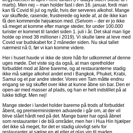
marts). Men nej – man holder fast i den 16. januar, fordi man
kan få Covid til jul og nytår, hvis der serveres alkohol. Mange
var skuffede, rasende, frustrerede og kede af, at de ikke kan
få den kommende højsæson med. (Selvom – der er jo ikke
så meget at komme efter mange steder, for under 100.000
turister er kommet til landet siden 1. juli i år. Det skal man lige
holde op imod 38 millioner i 2019). Vi skulle lære at leve med
Covid var budskabet for 2 måneder siden. Nu skal tallet
nærmest nå 0, før vi kan komme videre.
Her i huset havde vi ikke de store håb for udkommet af denne
uges møde. Det viste sig da også, at man opretholder
forbuddet mod at åbne barerne, og at restauranterne stadig
ikke må sælge alkohol andet end i Bangkok, Phuket, Krabi,
Samui og et par andre steder. Vores ven Tam måtte endnu
engang se sig skuffet over ikke at kunne åbne sin bar. Den er
open-air med masser af plads, og han er helt indstillet på at
lukke tidligt. Men nej!
Mange steder i landet holder barerne på trods af forbuddet
åbent, og premierministeren advarede i går om, at der vil
blive slået hårdt ned på det. Mange barer har også åbnet
som restauranter i de blå områder, men her i Hua Hin hjælper
det ikke så meget, for det er stadig ulovligt selv for
restauranter at sælge en øl eller et glas vin til maden.