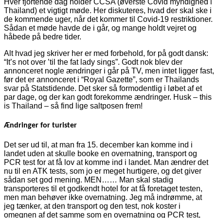
Hver fjortende dag holder CCSA (øverste Covid myndighed i
Thailand) et vigtigt møde. Her diskuteres, hvad der skal ske i
de kommende uger, når det kommer til Covid-19 restriktioner.
Sådan et møde havde de i går, og mange holdt vejret og
håbede på bedre tider.
Alt hvad jeg skriver her er med forbehold, for på godt dansk:
“It’s not over ’til the fat lady sings”. Godt nok blev der
annonceret nogle ændringer i går på TV, men intet ligger fast,
før det er annonceret i “Royal Gazette”, som er Thailands
svar på Statstidende. Det sker så formodentlig i løbet af et
par dage, og der kan godt forekomme ændringer. Husk – this
is Thailand – så find lige saltposen frem!
Ændringer for turister
Det ser ud til, at man fra 15. december kan komme ind i
landet uden at skulle booke en overnatning, transport og
PCR test for at få lov at komme ind i landet. Man ændrer det
nu til en ATK tests, som jo er meget hurtigere, og det giver
sådan set god mening. MEN…… Man skal stadig
transporteres til et godkendt hotel for at få foretaget testen,
men man behøver ikke overnatning. Jeg må indrømme, at
jeg tænker, at den transport og den test, nok koster i
omegnen af det samme som en overnatning og PCR test,