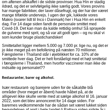
om aftenen afskaffet i de sidste provinser. Hua Hin er stadig
ildrød, og det er selvfølgelig ikke særlig godt. Vores provins
har mange fabrikker, der laver dåsefrugt, og der har der været
mange tilfælde undervejs. I ugen der gik, lukkede vores
Makro (svarer lidt til Inco i Danmark) her i Hua Hin en enkelt
dag. For 14 dage siden fandt de personale smittet med
Covid-19. Det kan man da kalde rettidig omhu! Så sprayede
de gulvene med sprit, og så var alt godt igen – og nu skal vi
som kunder bruge plastichandsker!
Smittetallet ligger mellem 5.000 og 7.000 pr. lige nu, og det er
jo ikke meget på en befolkning på næsten 70 millioner.
Fængslerne i Thailand står i øjeblikket for ca. 10% af de
smittede hver dag. Det er helt forståeligt med et højt smittetal
i fængslerne i Thailand, men hvorfor vaccinerer man ikke de
indsatte og personalet??
Restauranter, barer og alkohol.
Især restaurant- og barejere uden for de såkaldte blå
områder (hvor meget er åbent) havde håbet på, at de
alligevel ikke skulle vente med at sælge alkohol til 16. januar
2022, som det blev annonceret for 14 dage siden. For
barernes vedkommende har de sådan set været lukket siden
begyndelsen af april i hele landet (i Pattaya siden sidste år i