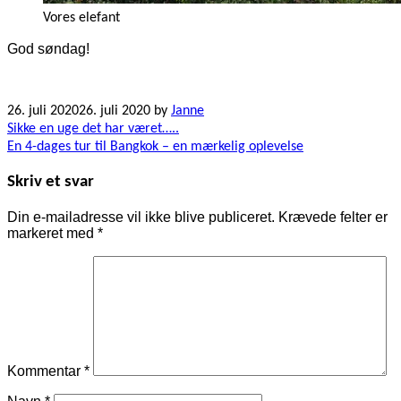
Vores elefant
God søndag!
26. juli 2020
26. juli 2020
by
Janne
Indlægsnavigation
Sikke en uge det har været…..
En 4-dages tur til Bangkok – en mærkelig oplevelse
Skriv et svar
Din e-mailadresse vil ikke blive publiceret.
Krævede felter er
markeret med
*
Kommentar
*