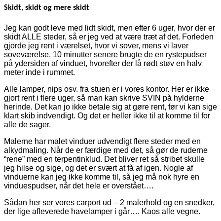
Skidt, skidt og mere skidt
Jeg kan godt leve med lidt skidt, men efter 6 uger, hvor der er
skidt ALLE steder, så er jeg ved at være træt af det. Forleden
gjorde jeg rent i værelset, hvor vi sover, mens vi laver
soveværelse. 10 minutter senere brugte de en rystepudser
på ydersiden af vinduet, hvorefter der lå rødt støv en halv
meter inde i rummet.
Alle lamper, nips osv. fra stuen er i vores kontor. Her er ikke
gjort rent i flere uger, så man kan skrive SVIN på hylderne
herinde. Det kan jo ikke betale sig at gøre rent, før vi kan sige
klart skib indvendigt. Og det er heller ikke til at komme til for
alle de sager.
Malerne har malet vinduer udvendigt flere steder med en
alkydmaling. Når de er færdige med det, så gør de ruderne
“rene” med en terpentinklud. Det bliver ret så stribet skulle
jeg hilse og sige, og det er svært at få af igen. Nogle af
vinduerne kan jeg ikke komme til, så jeg må nok hyre en
vinduespudser, når det hele er overstået….
Sådan her ser vores carport ud – 2 malerhold og en snedker,
der lige afleverede havelamper i går…. Kaos alle vegne.