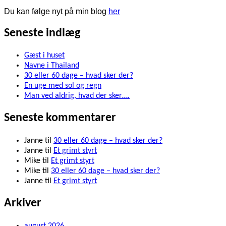
Du kan følge nyt på min blog
her
Seneste indlæg
Gæst i huset
Navne i Thailand
30 eller 60 dage – hvad sker der?
En uge med sol og regn
Man ved aldrig, hvad der sker….
Seneste kommentarer
Janne
til
30 eller 60 dage – hvad sker der?
Janne
til
Et grimt styrt
Mike
til
Et grimt styrt
Mike
til
30 eller 60 dage – hvad sker der?
Janne
til
Et grimt styrt
Arkiver