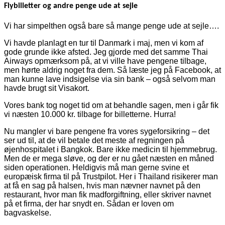
Flybilletter og andre penge ude at sejle
Vi har simpelthen også bare så mange penge ude at sejle….
Vi havde planlagt en tur til Danmark i maj, men vi kom af
gode grunde ikke afsted. Jeg gjorde med det samme Thai
Airways opmærksom på, at vi ville have pengene tilbage,
men hørte aldrig noget fra dem. Så læste jeg på Facebook, at
man kunne lave indsigelse via sin bank – også selvom man
havde brugt sit Visakort.
Vores bank tog noget tid om at behandle sagen, men i går fik
vi næsten 10.000 kr. tilbage for billetterne. Hurra!
Nu mangler vi bare pengene fra vores sygeforsikring – det
ser ud til, at de vil betale det meste af regningen på
øjenhospitalet i Bangkok. Bare ikke medicin til hjemmebrug.
Men de er mega sløve, og der er nu gået næsten en måned
siden operationen. Heldigvis må man gerne svine et
europæisk firma til på Trustpilot. Her i Thailand risikerer man
at få en sag på halsen, hvis man nævner navnet på den
restaurant, hvor man fik madforgiftning, eller skriver navnet
på et firma, der har snydt en. Sådan er loven om
bagvaskelse.