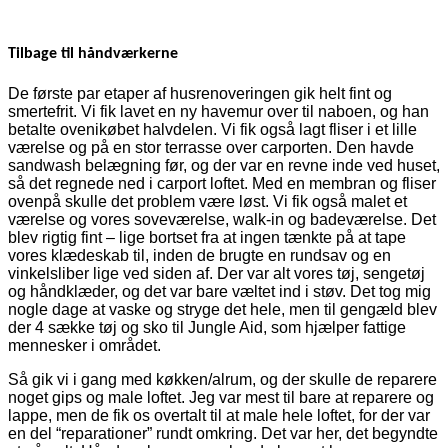
Tilbage til håndværkerne
De første par etaper af husrenoveringen gik helt fint og
smertefrit. Vi fik lavet en ny havemur over til naboen, og han
betalte ovenikøbet halvdelen. Vi fik også lagt fliser i et lille
værelse og på en stor terrasse over carporten. Den havde
sandwash belægning før, og der var en revne inde ved huset,
så det regnede ned i carport loftet. Med en membran og fliser
ovenpå skulle det problem være løst. Vi fik også malet et
værelse og vores soveværelse, walk-in og badeværelse. Det
blev rigtig fint – lige bortset fra at ingen tænkte på at tape
vores klædeskab til, inden de brugte en rundsav og en
vinkelsliber lige ved siden af. Der var alt vores tøj, sengetøj
og håndklæder, og det var bare væltet ind i støv. Det tog mig
nogle dage at vaske og stryge det hele, men til gengæld blev
der 4 sække tøj og sko til Jungle Aid, som hjælper fattige
mennesker i området.
Så gik vi i gang med køkken/alrum, og der skulle de reparere
noget gips og male loftet. Jeg var mest til bare at reparere og
lappe, men de fik os overtalt til at male hele loftet, for der var
en del “reparationer” rundt omkring. Det var her, det begyndte