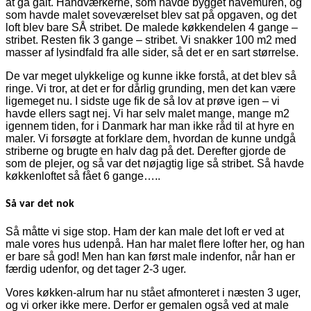
at gå galt. Håndværkerne, som havde bygget havemuren, og
som havde malet soveværelset blev sat på opgaven, og det
loft blev bare SÅ stribet. De malede køkkendelen 4 gange –
stribet. Resten fik 3 gange – stribet. Vi snakker 100 m2 med
masser af lysindfald fra alle sider, så det er en sart størrelse.
De var meget ulykkelige og kunne ikke forstå, at det blev så
ringe. Vi tror, at det er for dårlig grunding, men det kan være
ligemeget nu. I sidste uge fik de så lov at prøve igen – vi
havde ellers sagt nej. Vi har selv malet mange, mange m2
igennem tiden, for i Danmark har man ikke råd til at hyre en
maler. Vi forsøgte at forklare dem, hvordan de kunne undgå
striberne og brugte en halv dag på det. Derefter gjorde de
som de plejer, og så var det nøjagtig lige så stribet. Så havde
køkkenloftet så fået 6 gange…..
Så var det nok
Så måtte vi sige stop. Ham der kan male det loft er ved at
male vores hus udenpå. Han har malet flere lofter her, og han
er bare så god! Men han kan først male indenfor, når han er
færdig udenfor, og det tager 2-3 uger.
Vores køkken-alrum har nu stået afmonteret i næsten 3 uger,
og vi orker ikke mere. Derfor er gemalen også ved at male