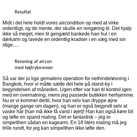
Resultat
Midt i det hele holdt vores aircondition op med at virke
ordentligt, og de mente, der skulle en rengøring til. Det hjalp
ikke så meget, men til gengæld bankede han hul i en
dørkarm og lavede en ordentlig kradser i en væg med sin
stige….
Rensning af aircon
med højtryksrenser
Så var der jo lige gemalens operation for nethindeløsning i
Bangkok, hvor vi måtte sætte det hele på stand-by i
begyndelsen af måneden. Ugen efter var han til kontrol igen
med en overnatning, mens jeg passede butikken herhjemme.
Nu er vi kommet dertil, hvor han selv kan dryppe øjne
(mange gange om dagen), og han er også begyndt selv at
vaske hår (han må ikke få vand i øjet)! Han kan også køre bil
og løfte en spand maling. Det er fantastisk – jeg er
simpelthen sådan en kagearm. En 18 liters maling må jeg
trille rundt, for jeg kan simpelthen ikke løfte den.