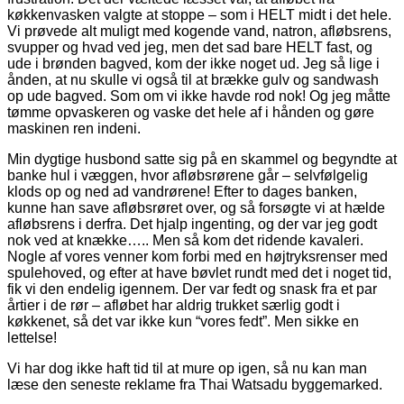
køkkenvasken valgte at stoppe – som i HELT midt i det hele.
Vi prøvede alt muligt med kogende vand, natron, afløbsrens,
svupper og hvad ved jeg, men det sad bare HELT fast, og
ude i brønden bagved, kom der ikke noget ud. Jeg så lige i
ånden, at nu skulle vi også til at brække gulv og sandwash
op ude bagved. Som om vi ikke havde rod nok! Og jeg måtte
tømme opvaskeren og vaske det hele af i hånden og gøre
maskinen ren indeni.
Min dygtige husbond satte sig på en skammel og begyndte at
banke hul i væggen, hvor afløbsrørene går – selvfølgelig
klods op og ned ad vandrørene! Efter to dages banken,
kunne han save afløbsrøret over, og så forsøgte vi at hælde
afløbsrens i derfra. Det hjalp ingenting, og der var jeg godt
nok ved at knække….. Men så kom det ridende kavaleri.
Nogle af vores venner kom forbi med en højtryksrenser med
spulehoved, og efter at have bøvlet rundt med det i noget tid,
fik vi den endelig igennem. Der var fedt og snask fra et par
årtier i de rør – afløbet har aldrig trukket særlig godt i
køkkenet, så det var ikke kun “vores fedt”. Men sikke en
lettelse!
Vi har dog ikke haft tid til at mure op igen, så nu kan man
læse den seneste reklame fra Thai Watsadu byggemarked.