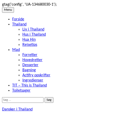
gtag('config', 'UA-134680030-1');
Skip
Menu
to
Forside
content
Thailand
Liv i Thailand
Hus i Thailand
Hua Hin
Rejsetips
Mad
Forretter
Hovedretter
Desserter
Bagning
Actifry opskrifter
Ingredienser
TIT – This is Thailand
Toiletsager
Søg
efter:
Dansker i Thailand