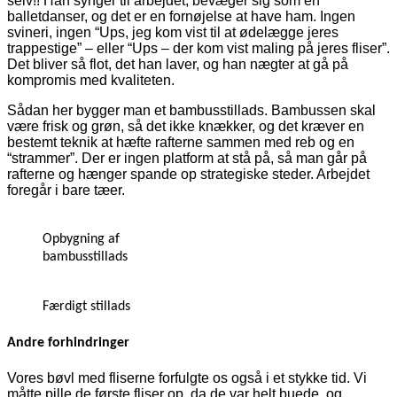
selv!! Han synger til arbejdet, bevæger sig som en
balletdanser, og det er en fornøjelse at have ham. Ingen
svineri, ingen “Ups, jeg kom vist til at ødelægge jeres
trappestige” – eller “Ups – der kom vist maling på jeres fliser”.
Det bliver så flot, det han laver, og han nægter at gå på
kompromis med kvaliteten.
Sådan her bygger man et bambusstillads. Bambussen skal
være frisk og grøn, så det ikke knækker, og det kræver en
bestemt teknik at hæfte rafterne sammen med reb og en
“strammer”. Der er ingen platform at stå på, så man går på
rafterne og hænger spande op strategiske steder. Arbejdet
foregår i bare tæer.
Opbygning af
bambusstillads
Færdigt stillads
Andre forhindringer
Vores bøvl med fliserne forfulgte os også i et stykke tid. Vi
måtte pille de første fliser op, da de var helt buede, og