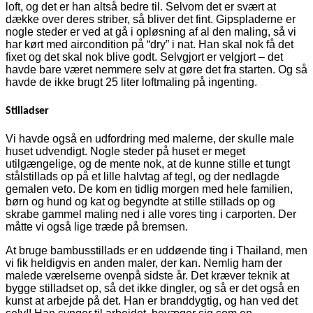
loft, og det er han altså bedre til. Selvom det er svært at
dække over deres striber, så bliver det fint. Gipspladerne er
nogle steder er ved at gå i opløsning af al den maling, så vi
har kørt med aircondition på “dry” i nat. Han skal nok få det
fixet og det skal nok blive godt. Selvgjort er velgjort – det
havde bare været nemmere selv at gøre det fra starten. Og så
havde de ikke brugt 25 liter loftmaling på ingenting.
Stilladser
Vi havde også en udfordring med malerne, der skulle male
huset udvendigt. Nogle steder på huset er meget
utilgængelige, og de mente nok, at de kunne stille et tungt
stålstillads op på et lille halvtag af tegl, og der nedlagde
gemalen veto. De kom en tidlig morgen med hele familien,
børn og hund og kat og begyndte at stille stillads op og
skrabe gammel maling ned i alle vores ting i carporten. Der
måtte vi også lige træde på bremsen.
At bruge bambusstillads er en uddøende ting i Thailand, men
vi fik heldigvis en anden maler, der kan. Nemlig ham der
malede værelserne ovenpå sidste år. Det kræver teknik at
bygge stilladset op, så det ikke dingler, og så er det også en
kunst at arbejde på det. Han er branddygtig, og han ved det