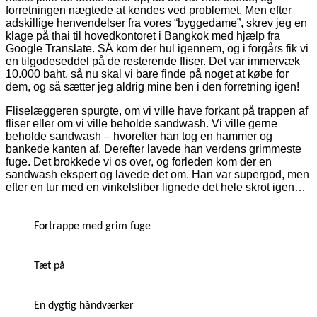
forretningen nægtede at kendes ved problemet. Men efter
adskillige henvendelser fra vores “byggedame”, skrev jeg en
klage på thai til hovedkontoret i Bangkok med hjælp fra
Google Translate. SÅ kom der hul igennem, og i forgårs fik vi
en tilgodeseddel på de resterende fliser. Det var immervæk
10.000 baht, så nu skal vi bare finde på noget at købe for
dem, og så sætter jeg aldrig mine ben i den forretning igen!
Fliselæggeren spurgte, om vi ville have forkant på trappen af
fliser eller om vi ville beholde sandwash. Vi ville gerne
beholde sandwash – hvorefter han tog en hammer og
bankede kanten af. Derefter lavede han verdens grimmeste
fuge. Det brokkede vi os over, og forleden kom der en
sandwash ekspert og lavede det om. Han var supergod, men
efter en tur med en vinkelsliber lignede det hele skrot igen…
Fortrappe med grim fuge
Tæt på
En dygtig håndværker