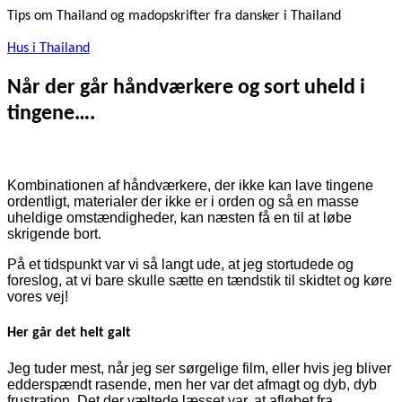
Tips om Thailand og madopskrifter fra dansker i Thailand
Hus i Thailand
Når der går håndværkere og sort uheld i
tingene….
Kombinationen af håndværkere, der ikke kan lave tingene
ordentligt, materialer der ikke er i orden og så en masse
uheldige omstændigheder, kan næsten få en til at løbe
skrigende bort.
På et tidspunkt var vi så langt ude, at jeg stortudede og
foreslog, at vi bare skulle sætte en tændstik til skidtet og køre
vores vej!
Her går det helt galt
Jeg tuder mest, når jeg ser sørgelige film, eller hvis jeg bliver
edderspændt rasende, men her var det afmagt og dyb, dyb
frustration. Det der væltede læsset var, at afløbet fra