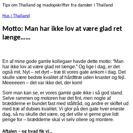
Tips om Thailand og madopskrifter fra dansker i Thailand
Hus i Thailand
Motto: Man har ikke lov at være glad ret
længe……
En af mine gode gamle kollegaer havde dette motto: “Man
har ikke lov at være glad ret længe.” Og lige i dag, er det
også mit. Nyt – ret dyrt – træ til vores gate ankom i dag. Det
skulle være bedste kvalitet af hårdttræ uden knaster og fejl.
Meeeeeen – det var ikke det, der kom!
Som man kan se, er vores gamle gate ikke i så god stand.
Selve rammen og motoren har det fint, men nogle af
brædderne er bundet fast med ståltråd, og andre er skiftet ud
med træ af dubiøs kvalitet. Vi glor på den gate hver eneste
dag, så nu skulle det være, og det ville vi gerne give lidt
penge for – brædderne skal vi selv oliere og montere.
Aftalen – og hvad fik vi…