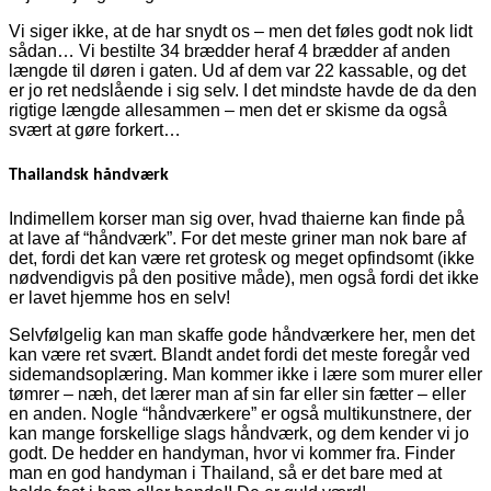
Vi siger ikke, at de har snydt os – men det føles godt nok lidt
sådan… Vi bestilte 34 brædder heraf 4 brædder af anden
længde til døren i gaten. Ud af dem var 22 kassable, og det
er jo ret nedslående i sig selv. I det mindste havde de da den
rigtige længde allesammen – men det er skisme da også
svært at gøre forkert…
Thailandsk håndværk
Indimellem korser man sig over, hvad thaierne kan finde på
at lave af “håndværk”. For det meste griner man nok bare af
det, fordi det kan være ret grotesk og meget opfindsomt (ikke
nødvendigvis på den positive måde), men også fordi det ikke
er lavet hjemme hos en selv!
Selvfølgelig kan man skaffe gode håndværkere her, men det
kan være ret svært. Blandt andet fordi det meste foregår ved
sidemandsoplæring. Man kommer ikke i lære som murer eller
tømrer – næh, det lærer man af sin far eller sin fætter – eller
en anden. Nogle “håndværkere” er også multikunstnere, der
kan mange forskellige slags håndværk, og dem kender vi jo
godt. De hedder en handyman, hvor vi kommer fra. Finder
man en god handyman i Thailand, så er det bare med at