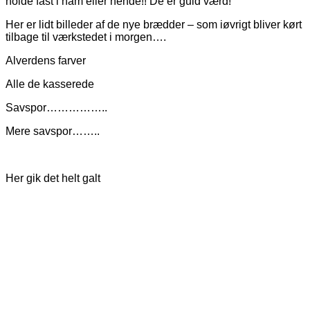
holde fast i ham eller hende!! De er guld værd!
Her er lidt billeder af de nye brædder – som iøvrigt bliver kørt
tilbage til værkstedet i morgen….
Alverdens farver
Alle de kasserede
Savspor……………..
Mere savspor……..
Her gik det helt galt