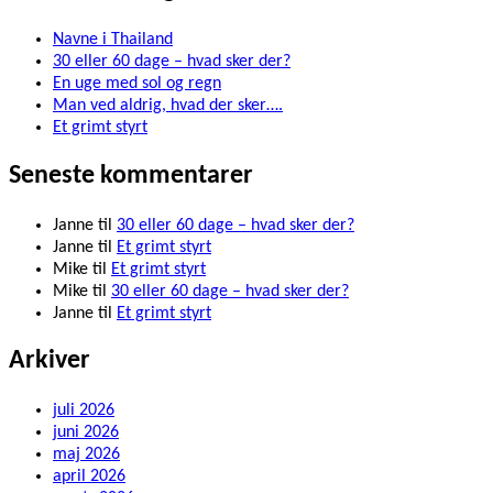
Navne i Thailand
30 eller 60 dage – hvad sker der?
En uge med sol og regn
Man ved aldrig, hvad der sker….
Et grimt styrt
Seneste kommentarer
Janne
til
30 eller 60 dage – hvad sker der?
Janne
til
Et grimt styrt
Mike
til
Et grimt styrt
Mike
til
30 eller 60 dage – hvad sker der?
Janne
til
Et grimt styrt
Arkiver
juli 2026
juni 2026
maj 2026
april 2026