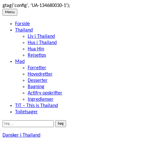
gtag('config', 'UA-134680030-1');
Skip
Menu
to
Forside
content
Thailand
Liv i Thailand
Hus i Thailand
Hua Hin
Rejsetips
Mad
Forretter
Hovedretter
Desserter
Bagning
Actifry opskrifter
Ingredienser
TIT – This is Thailand
Toiletsager
Søg
efter:
Dansker i Thailand