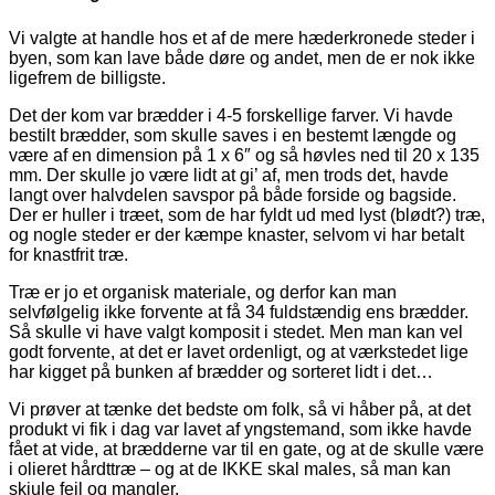
Vi valgte at handle hos et af de mere hæderkronede steder i
byen, som kan lave både døre og andet, men de er nok ikke
ligefrem de billigste.
Det der kom var brædder i 4-5 forskellige farver. Vi havde
bestilt brædder, som skulle saves i en bestemt længde og
være af en dimension på 1 x 6″ og så høvles ned til 20 x 135
mm. Der skulle jo være lidt at gi’ af, men trods det, havde
langt over halvdelen savspor på både forside og bagside.
Der er huller i træet, som de har fyldt ud med lyst (blødt?) træ,
og nogle steder er der kæmpe knaster, selvom vi har betalt
for knastfrit træ.
Træ er jo et organisk materiale, og derfor kan man
selvfølgelig ikke forvente at få 34 fuldstændig ens brædder.
Så skulle vi have valgt komposit i stedet. Men man kan vel
godt forvente, at det er lavet ordenligt, og at værkstedet lige
har kigget på bunken af brædder og sorteret lidt i det…
Vi prøver at tænke det bedste om folk, så vi håber på, at det
produkt vi fik i dag var lavet af yngstemand, som ikke havde
fået at vide, at brædderne var til en gate, og at de skulle være
i olieret hårdttræ – og at de IKKE skal males, så man kan
skjule fejl og mangler.