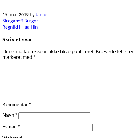
15. maj 2019
by
Janne
Indlægsnavigation
Stroganoff Burger
Regntid i Hua Hin
Skriv et svar
Din e-mailadresse vil ikke blive publiceret.
Krævede felter er
markeret med
*
Kommentar
*
Navn
*
E-mail
*