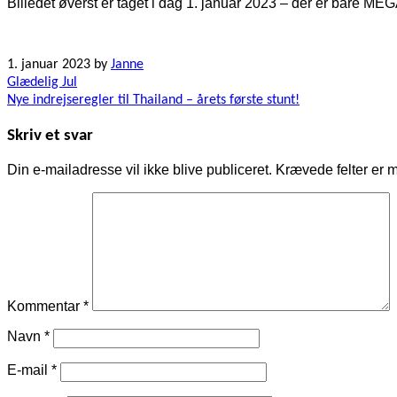
Billedet øverst er taget i dag 1. januar 2023 – der er bare ME
1. januar 2023
by
Janne
Indlægsnavigation
Glædelig Jul
Nye indrejseregler til Thailand – årets første stunt!
Skriv et svar
Din e-mailadresse vil ikke blive publiceret.
Krævede felter er 
Kommentar
*
Navn
*
E-mail
*