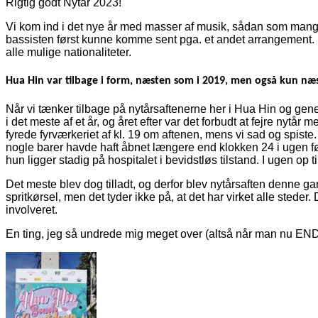
Rigtig godt Nytår 2023!
Vi kom ind i det nye år med masser af musik, sådan som mange af
bassisten først kunne komme sent pga. et andet arrangement. Ind
alle mulige nationaliteter.
Hua Hin var tilbage i form, næsten som i 2019, men også kun næ
Når vi tænker tilbage på nytårsaftenerne her i Hua Hin og gener
i det meste af et år, og året efter var det forbudt at fejre nytå
fyrede fyrværkeriet af kl. 19 om aftenen, mens vi sad og spiste.
nogle barer havde haft åbnet længere end klokken 24 i ugen før. 
hun ligger stadig på hospitalet i bevidstløs tilstand. I ugen op t
Det meste blev dog tilladt, og derfor blev nytårsaften denne ga
spritkørsel, men det tyder ikke på, at det har virket alle sted
involveret.
En ting, jeg så undrede mig meget over (altså når man nu ENDE