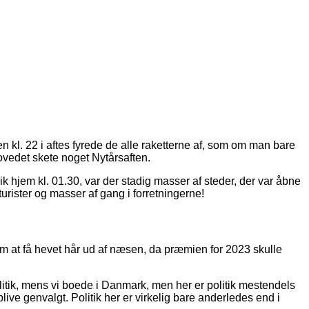
en kl. 22 i aftes fyrede de alle raketterne af, som om man bare
ovedet skete noget Nytårsaften.
ik hjem kl. 01.30, var der stadig masser af steder, der var åbne
urister og masser af gang i forretningerne!
om at få hevet hår ud af næsen, da præmien for 2023 skulle
olitik, mens vi boede i Danmark, men her er politik mestendels
live genvalgt. Politik her er virkelig bare anderledes end i