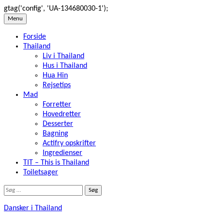
gtag('config', 'UA-134680030-1');
Skip
Menu
to
Forside
content
Thailand
Liv i Thailand
Hus i Thailand
Hua Hin
Rejsetips
Mad
Forretter
Hovedretter
Desserter
Bagning
Actifry opskrifter
Ingredienser
TIT – This is Thailand
Toiletsager
Søg
efter:
Dansker i Thailand