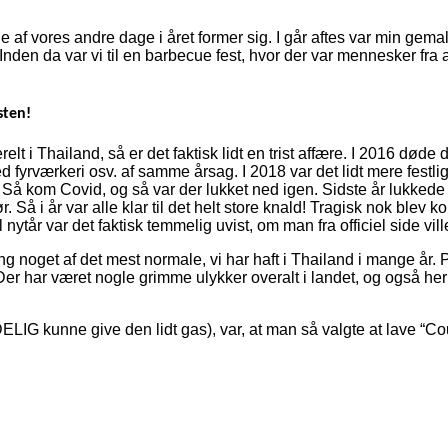
 vores andre dage i året former sig. I går aftes var min gemal s
en da var vi til en barbecue fest, hvor der var mennesker fra al
sten!
elt i Thailand, så er det faktisk lidt en trist affære. I 2016 dø
r med fyrværkeri osv. af samme årsag. I 2018 var det lidt mere fest
 Så kom Covid, og så var der lukket ned igen. Sidste år lukkede de
Så i år var alle klar til det helt store knald! Tragisk nok blev 
il nytår var det faktisk temmelig uvist, om man fra officiel side v
ng noget af det mest normale, vi har haft i Thailand i mange år. 
er. Der har været nogle grimme ulykker overalt i landet, og også h
LIG kunne give den lidt gas), var, at man så valgte at lave “C