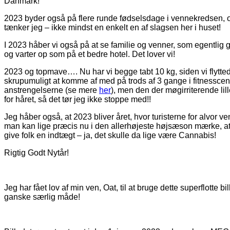
Danmark!
2023 byder også på flere runde fødselsdage i vennekredsen, og h
tænker jeg – ikke mindst en enkelt en af slagsen her i huset!
I 2023 håber vi også på at se familie og venner, som egentlig 
og varter op som på et bedre hotel. Det lover vi!
2023 og topmave…. Nu har vi begge tabt 10 kg, siden vi flytted
skrupumuligt at komme af med på trods af 3 gange i fitnesscenter
anstrengelserne (se mere
her
), men den der møgirriterende lil
for håret, så det tør jeg ikke stoppe med!!
Jeg håber også, at 2023 bliver året, hvor turisterne for alvor
man kan lige præcis nu i den allerhøjeste højsæson mærke, at 
give folk en indtægt – ja, det skulle da lige være Cannabis!
Rigtig Godt Nytår!
Jeg har fået lov af min ven, Oat, til at bruge dette superflott
ganske særlig måde!