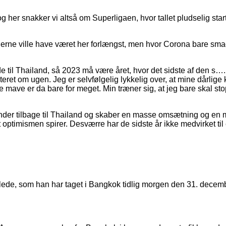
er snakker vi altså om Superligaen, hvor tallet pludselig starte
gerne ville have været her forlængst, men hvor Corona bare smadr
e til Thailand, så 2023 må være året, hvor det sidste af den s….
et om ugen. Jeg er selvfølgelig lykkelig over, at mine dårlige ko
le mave er da bare for meget. Min træner sig, at jeg bare skal s
 vender tilbage til Thailand og skaber en masse omsætning og en 
optimismen spirer. Desværre har de sidste år ikke medvirket til 
e billede, som han har taget i Bangkok tidlig morgen den 31. dece