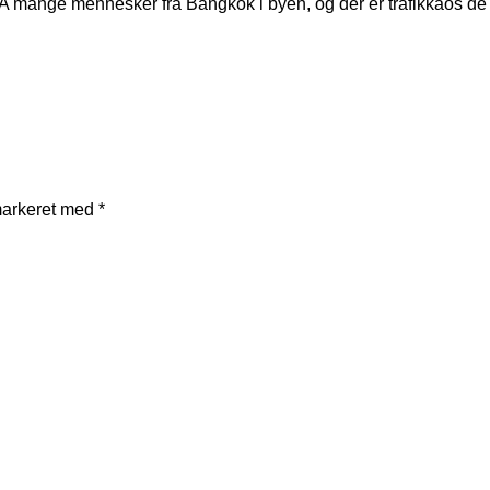
GA mange mennesker fra Bangkok i byen, og der er trafikkaos de f
markeret med
*