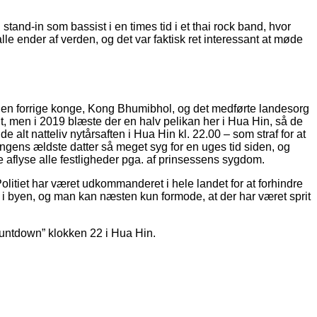
tand-in som bassist i en times tid i et thai rock band, hvor
le ender af verden, og det var faktisk ret interessant at møde
de den forrige konge, Kong Bhumibhol, og det medførte landesorg
ligt, men i 2019 blæste der en halv pelikan her i Hua Hin, så de
 alt natteliv nytårsaften i Hua Hin kl. 22.00 – som straf for at
kongens ældste datter så meget syg for en uges tid siden, og
ille aflyse alle festligheder pga. af prinsessens sygdom.
Politiet har været udkommanderet i hele landet for at forhindre
er i byen, og man kan næsten kun formode, at der har været sprit
ountdown” klokken 22 i Hua Hin.