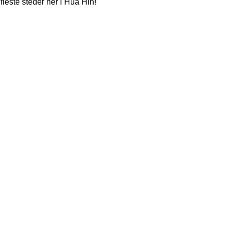
leste steder her i Hua Hin!