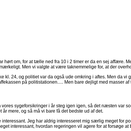
 hørt om, for at tælle ned fra 10 i 2 timer er da en sej affære. M
mærkeligt. Men vi valgte at være taknemmelige for, at der overh
 kl. 24, og politiet var da også ude omkring i aftes. Men da vi g
kaffekassen på politistationen…. Men bare dejligt med masser af t
ores sygeforsikringer i år steg igen igen, så det næsten var s
 år mere, og så må vi bare få det bedste ud af det.
 interessant. Jeg har aldrig interesseret mig særlig meget for p
eget interessant, hvordan regeringen vil agere for at forsøge at b