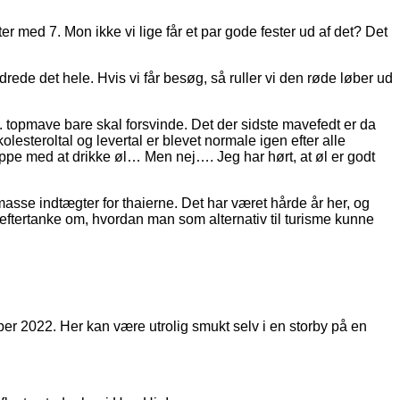
r med 7. Mon ikke vi lige får et par gode fester ud af det? Det
ede det hele. Hvis vi får besøg, så ruller vi den røde løber ud
. topmave bare skal forsvinde. Det der sidste mavefedt er da
lesteroltal og levertal er blevet normale igen efter alle
toppe med at drikke øl… Men nej…. Jeg har hørt, at øl er godt
masse indtægter for thaierne. Det har været hårde år her, og
eftertanke om, hvordan man som alternativ til turisme kunne
mber 2022. Her kan være utrolig smukt selv i en storby på en