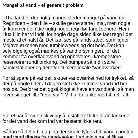
Mangel på vand – et generelt problem
I Thailand er der rigtig mange steder mangel på vand nu.
Regntiden – den lille – skulle gerne starte i maj, men nogle
år kommer der ikke rigtig noget regn før langt senere. Her i
Hua Hin har vi indtil for nogle dage siden ikke fået regn i det
meste af et halvt år. Det kan ses på landskabet, som ligner
Mojave ørkenen med tumbleweeds og det hele. Det kan
selvfølgelig også mærkes på vandforsyningen, for det
kommer fra overfladevand og opbevares i kæmpestore
reservoirer rundt omkring. Det pumpes så ind i store
samlestationer og derefter til mere lokale “vandværker”.
For at spare på vandet, skruer vandværket ned for trykket, så
der på nogle tider af dagen slet ikke kommer vand ind her
hos os. Derfor er det også klogt at have en vandtank, så man
laver sit eget lille “reservoir”. Vi har to tanke med 4 m3 i alt.
For et par år siden fik vi også installeret filtre foran tankene,
for det vand der kom ind var bestemt ikke rent.
Sådan så det ud i dag, da der skulle fyldes lidt vand i poolen
med vand direkte fra vandværket. Lad mig sige, vi fik ret