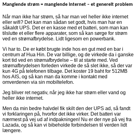
Manglende strøm = manglende internet – et generelt problem
Når man ikke har strøm, så har man vel heller ikke internet
eller wifi? Det kan man sådan set godt, hvis man har en
såkaldt UPS. Det er en kasse med et batteri, som man kan
tilslutte et eller flere apparater, som så kan sørge for strøm
ved en strømafbrydelse. Lidt ligesom en powerbank.
Vi har to. De er købt brugte inde hos en gut med en bar i
centrum af Hua Hin. De var billige, og de virkede da i ganske
kort tid ved en strømafbrydelse – til at starte med. Ved
strømafbrydelsen forleden virkede de så slet ikke, så der var
kun 4G på telefonen tilbage. Det koster 19 baht for 512MB
hos AIS, og så kan man da komme i kontakt med
omverdenen via sin mobiltelefon.
Jeg bliver ret negativ, når jeg ikke har strøm eller vand og
heller ikke internet.
Men da min bedre halvdel fik skilt den der UPS ad, så fandt
vi forklaringen på, hvorfor det ikke virker. Det batteri var
nærmest på vej ud af indpakningen! Nu er der nye på vej fra
Lazada, og så kan vi bibeholde forbindelsen til verden lidt
længere.