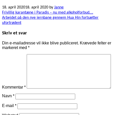
18. april 2020
18. april 2020
by
Janne
Indlægsnavigation
Frivillig karantæne i Paradis – nu med alkoholforbud….
Arbejdet på den nye jernbane gennem Hua Hin fortsætter
ufortrødent
Skriv et svar
Din e-mailadresse vil ikke blive publiceret.
Krævede felter er
markeret med
*
Kommentar
*
Navn
*
E-mail
*