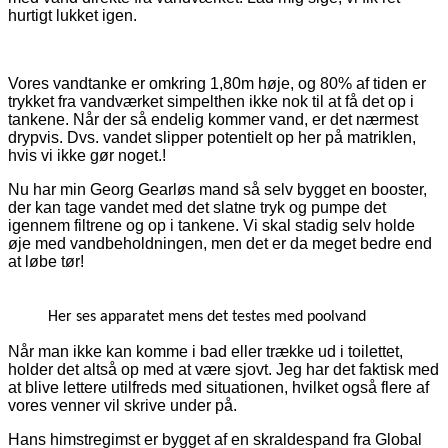
hurtigt lukket igen.
Vores vandtanke er omkring 1,80m høje, og 80% af tiden er
trykket fra vandværket simpelthen ikke nok til at få det op i
tankene. Når der så endelig kommer vand, er det nærmest
drypvis. Dvs. vandet slipper potentielt op her på matriklen,
hvis vi ikke gør noget.!
Nu har min Georg Gearløs mand så selv bygget en booster,
der kan tage vandet med det slatne tryk og pumpe det
igennem filtrene og op i tankene. Vi skal stadig selv holde
øje med vandbeholdningen, men det er da meget bedre end
at løbe tør!
Her ses apparatet mens det testes med poolvand
Når man ikke kan komme i bad eller trække ud i toilettet,
holder det altså op med at være sjovt. Jeg har det faktisk med
at blive lettere utilfreds med situationen, hvilket også flere af
vores venner vil skrive under på.
Hans himstregimst er bygget af en skraldespand fra Global