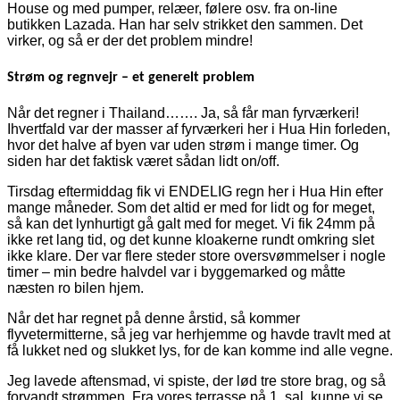
House og med pumper, relæer, følere osv. fra on-line
butikken Lazada. Han har selv strikket den sammen. Det
virker, og så er der det problem mindre!
Strøm og regnvejr – et generelt problem
Når det regner i Thailand……. Ja, så får man fyrværkeri!
Ihvertfald var der masser af fyrværkeri her i Hua Hin forleden,
hvor det halve af byen var uden strøm i mange timer. Og
siden har det faktisk været sådan lidt on/off.
Tirsdag eftermiddag fik vi ENDELIG regn her i Hua Hin efter
mange måneder. Som det altid er med for lidt og for meget,
så kan det lynhurtigt gå galt med for meget. Vi fik 24mm på
ikke ret lang tid, og det kunne kloakerne rundt omkring slet
ikke klare. Der var flere steder store oversvømmelser i nogle
timer – min bedre halvdel var i byggemarked og måtte
næsten ro bilen hjem.
Når det har regnet på denne årstid, så kommer
flyvetermitterne, så jeg var herhjemme og havde travlt med at
få lukket ned og slukket lys, for de kan komme ind alle vegne.
Jeg lavede aftensmad, vi spiste, der lød tre store brag, og så
forvandt strømmen. Fra vores terrasse på 1. sal, kunne vi se