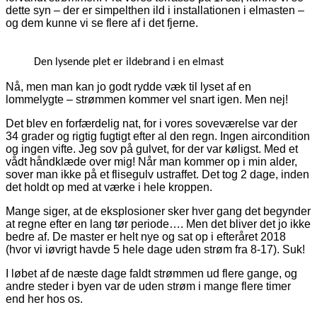
dette syn – der er simpelthen ild i installationen i elmasten –
og dem kunne vi se flere af i det fjerne.
Den lysende plet er ildebrand i en elmast
Nå, men man kan jo godt rydde væk til lyset af en
lommelygte – strømmen kommer vel snart igen. Men nej!
Det blev en forfærdelig nat, for i vores soveværelse var der
34 grader og rigtig fugtigt efter al den regn. Ingen aircondition
og ingen vifte. Jeg sov på gulvet, for der var køligst. Med et
vådt håndklæde over mig! Når man kommer op i min alder,
sover man ikke på et flisegulv ustraffet. Det tog 2 dage, inden
det holdt op med at værke i hele kroppen.
Mange siger, at de eksplosioner sker hver gang det begynder
at regne efter en lang tør periode…. Men det bliver det jo ikke
bedre af. De master er helt nye og sat op i efteråret 2018
(hvor vi iøvrigt havde 5 hele dage uden strøm fra 8-17). Suk!
I løbet af de næste dage faldt strømmen ud flere gange, og
andre steder i byen var de uden strøm i mange flere timer
end her hos os.