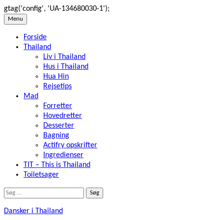
gtag('config', 'UA-134680030-1');
Skip
Menu
to
Forside
content
Thailand
Liv i Thailand
Hus i Thailand
Hua Hin
Rejsetips
Mad
Forretter
Hovedretter
Desserter
Bagning
Actifry opskrifter
Ingredienser
TIT – This is Thailand
Toiletsager
Søg
efter:
Dansker i Thailand