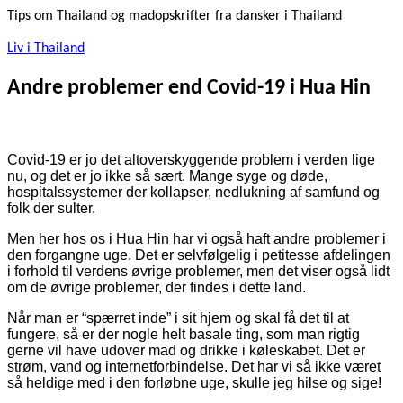
Tips om Thailand og madopskrifter fra dansker i Thailand
Liv i Thailand
Andre problemer end Covid-19 i Hua Hin
Covid-19 er jo det altoverskyggende problem i verden lige
nu, og det er jo ikke så sært. Mange syge og døde,
hospitalssystemer der kollapser, nedlukning af samfund og
folk der sulter.
Men her hos os i Hua Hin har vi også haft andre problemer i
den forgangne uge. Det er selvfølgelig i petitesse afdelingen
i forhold til verdens øvrige problemer, men det viser også lidt
om de øvrige problemer, der findes i dette land.
Når man er “spærret inde” i sit hjem og skal få det til at
fungere, så er der nogle helt basale ting, som man rigtig
gerne vil have udover mad og drikke i køleskabet. Det er
strøm, vand og internetforbindelse. Det har vi så ikke været
så heldige med i den forløbne uge, skulle jeg hilse og sige!