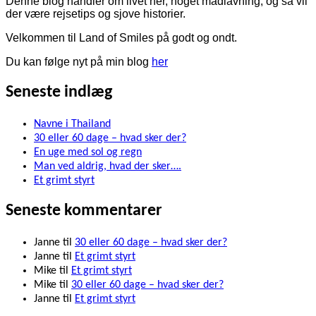
Denne blog handler om livet her, noget madlavning, og så vil
der være rejsetips og sjove historier.
Velkommen til Land of Smiles på godt og ondt.
Du kan følge nyt på min blog
her
Seneste indlæg
Navne i Thailand
30 eller 60 dage – hvad sker der?
En uge med sol og regn
Man ved aldrig, hvad der sker….
Et grimt styrt
Seneste kommentarer
Janne
til
30 eller 60 dage – hvad sker der?
Janne
til
Et grimt styrt
Mike
til
Et grimt styrt
Mike
til
30 eller 60 dage – hvad sker der?
Janne
til
Et grimt styrt