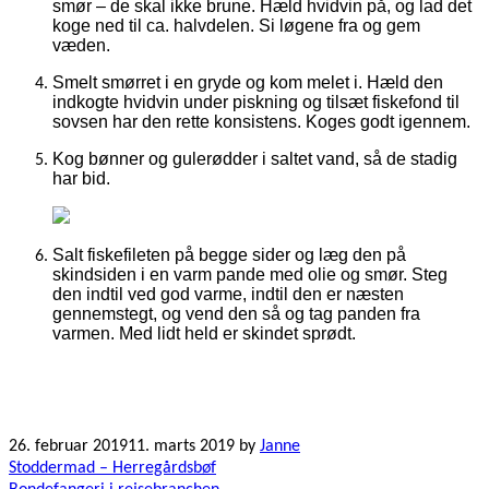
smør – de skal ikke brune. Hæld hvidvin på, og lad det
koge ned til ca. halvdelen. Si løgene fra og gem
væden.
Smelt smørret i en gryde og kom melet i. Hæld den
indkogte hvidvin under piskning og tilsæt fiskefond til
sovsen har den rette konsistens. Koges godt igennem.
Kog bønner og gulerødder i saltet vand, så de stadig
har bid.
Salt fiskefileten på begge sider og læg den på
skindsiden i en varm pande med olie og smør. Steg
den indtil ved god varme, indtil den er næsten
gennemstegt, og vend den så og tag panden fra
varmen. Med lidt held er skindet sprødt.
26. februar 2019
11. marts 2019
by
Janne
Indlægsnavigation
Stoddermad – Herregårdsbøf