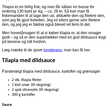
Tilapia er en billig fisk, og man får sådan en basse for
omkring 130 baht pr. kg. – ca. 26 kr. Så kan man få
fiskemanden til at tage den ud, afskælle den og filetere den,
som jeg fik gjort forleden. Jeg vil ellers gerne selv filetere
den, og jeg jeg er faktisk også blevet ret ferm til det.
Men hovedårsagen til at vi køber tilapia er, at den smager
godt – og så er den superlækker med en god dildsauce kogt
på benene og lidt hvidvin.
Læg mærke til de sjove
longbeans
, man kan få her.
Tilapia med dildsauce
Pandestegt tilapia med dildsauce, kartofler og grønsager
2 stk. tilapia fileter
1 klat smør (til stegning)
2 spsk olivenolie (til stegning)
300 g kartofler
Sauce