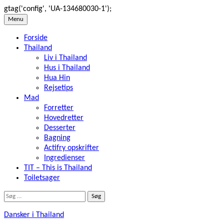
gtag('config', 'UA-134680030-1');
Skip
Menu
to
Forside
content
Thailand
Liv i Thailand
Hus i Thailand
Hua Hin
Rejsetips
Mad
Forretter
Hovedretter
Desserter
Bagning
Actifry opskrifter
Ingredienser
TIT – This is Thailand
Toiletsager
Søg
efter:
Dansker i Thailand