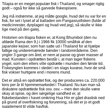
Tilapia er en meget populær fisk i Thailand, og smager rigtig
godt – også for ikke så garvede fiskespisere.
Jeg må indrømme, at jeg måtte google, hvad det nu var for en
fisk, for set i lyset af al balladen om Pangasiusfisken (fulde af
medicinrester, dyrplageri og hvad ved jeg), så skulle vi ikke
lige med på den galej.
Historien om tilapia fisken er, at Kong Bhumibol (den nu
afdøde Rama den 9.) i 1966 fik 10000 småfisk af den
japanske kejser, som han satte ud i Thailand for at hjælpe
fattige og underernærede bønder i landomrråderne. Den
yngler 3 gange om året, er nem at passe og giver masser af
mad. Kunsten i opdrætten består i, at man tager fiskens
yngel, som den ellers ville opdrætte i munden den første tid.
Fiskeynglen kommes i stedet i en slags kuvøse, hvor de små
fisk vokser hurtigere end i morens mund.
Det er altså en opdrættet fisk, og der produceres ca. 220.000
tons per år til hjemmemarkedet i Thailand. Nu kan man så
diskutere opdrættede fisk osv. osv. – men den skulle være
okay at spise, og den sørgelige sandhed er, at
fiskebestanden i havet omkring Hua Hin er gået drastisk ned
på grund af overfiskning og forurening, så det er jo et godt
supplement til vilde havfisk.