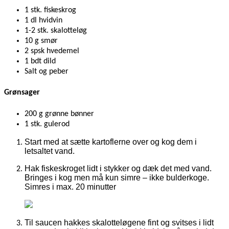
1 stk. fiskeskrog
1 dl hvidvin
1-2 stk. skalotteløg
10 g smør
2 spsk hvedemel
1 bdt dild
Salt og peber
Grønsager
200 g grønne bønner
1 stk. gulerod
Start med at sætte kartoflerne over og kog dem i
letsaltet vand.
Hak fiskeskroget lidt i stykker og dæk det med vand.
Bringes i kog men må kun simre – ikke bulderkoge.
Simres i max. 20 minutter
Til saucen hakkes skalotteløgene fint og svitses i lidt