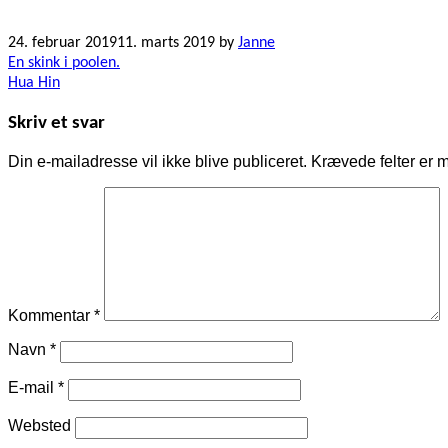
24. februar 2019
11. marts 2019
by
Janne
Indlægsnavigation
En skink i poolen.
Hua Hin
Skriv et svar
Din e-mailadresse vil ikke blive publiceret.
Krævede felter er 
Kommentar
*
Navn
*
E-mail
*
Websted