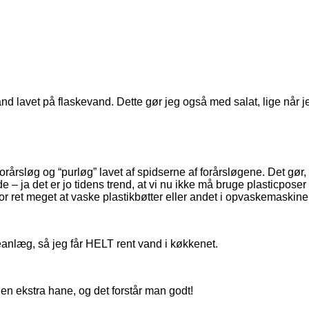
vand lavet på flaskevand. Dette gør jeg også med salat, lige når j
 forårsløg og “purløg” lavet af spidserne af forårsløgene. Det gør,
de – ja det er jo tidens trend, at vi nu ikke må bruge plasticpo
t for ret meget at vaske plastikbøtter eller andet i opvaskemaskine
seanlæg, så jeg får HELT rent vand i køkkenet.
l en ekstra hane, og det forstår man godt!