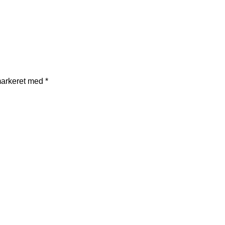
markeret med
*