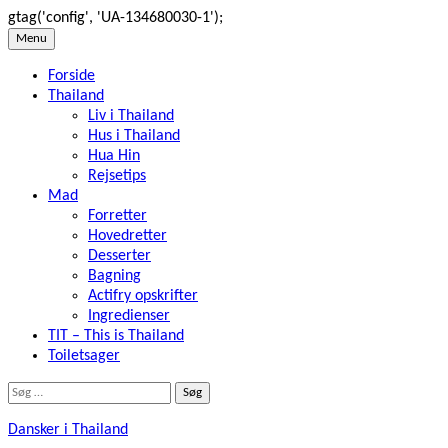
gtag('config', 'UA-134680030-1');
Skip
Menu
to
Forside
content
Thailand
Liv i Thailand
Hus i Thailand
Hua Hin
Rejsetips
Mad
Forretter
Hovedretter
Desserter
Bagning
Actifry opskrifter
Ingredienser
TIT – This is Thailand
Toiletsager
Søg
efter:
Dansker i Thailand