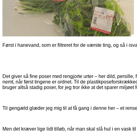
Først i hanevand, som er filtreret for de værste ting, og så i is
Det giver så fine poser med rengjorte urter – her dild, persille,
nemt, når først tingene er ordnet. Til de plastikposeforskrække
bruger altså stadig poser, for jeg tror ikke at det sparer miljøe
Til gengæld glæder jeg mig til at få gang i denne her – et ren
Men det kræver lige lidt tilløb, når man skal slå hul i en vask ti