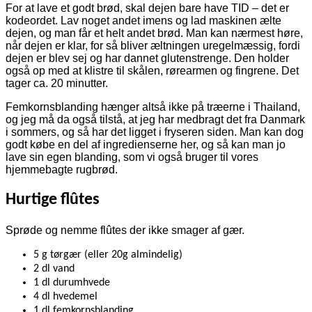
For at lave et godt brød, skal dejen bare have TID – det er
kodeordet. Lav noget andet imens og lad maskinen ælte
dejen, og man får et helt andet brød. Man kan nærmest høre,
når dejen er klar, for så bliver æltningen uregelmæssig, fordi
dejen er blev sej og har dannet glutenstrenge. Den holder
også op med at klistre til skålen, rørearmen og fingrene. Det
tager ca. 20 minutter.
Femkornsblanding hænger altså ikke på træerne i Thailand,
og jeg må da også tilstå, at jeg har medbragt det fra Danmark
i sommers, og så har det ligget i fryseren siden. Man kan dog
godt købe en del af ingredienserne her, og så kan man jo
lave sin egen blanding, som vi også bruger til vores
hjemmebagte rugbrød.
Hurtige flûtes
Sprøde og nemme flûtes der ikke smager af gær.
5 g tørgær (eller 20g almindelig)
2 dl vand
1 dl durumhvede
4 dl hvedemel
1 dl femkornsblanding