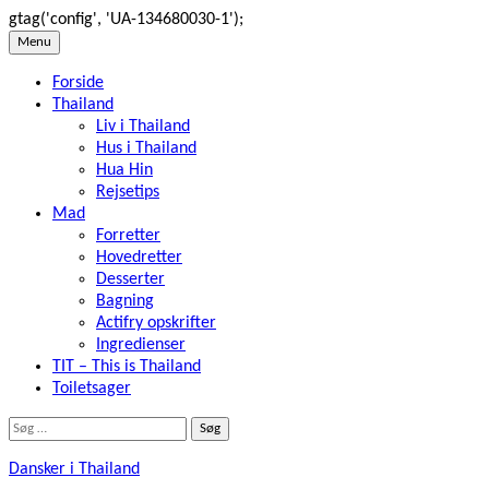
gtag('config', 'UA-134680030-1');
Skip
Menu
to
Forside
content
Thailand
Liv i Thailand
Hus i Thailand
Hua Hin
Rejsetips
Mad
Forretter
Hovedretter
Desserter
Bagning
Actifry opskrifter
Ingredienser
TIT – This is Thailand
Toiletsager
Søg
efter:
Dansker i Thailand