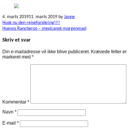
4. marts 2019
11. marts 2019
by
Janne
Indlægsnavigation
Husk nu den rejseforsikring!!!!
Huevos Rancheros – mexicansk morgenmad
Skriv et svar
Din e-mailadresse vil ikke blive publiceret.
Krævede felter er
markeret med
*
Kommentar
*
Navn
*
E-mail
*