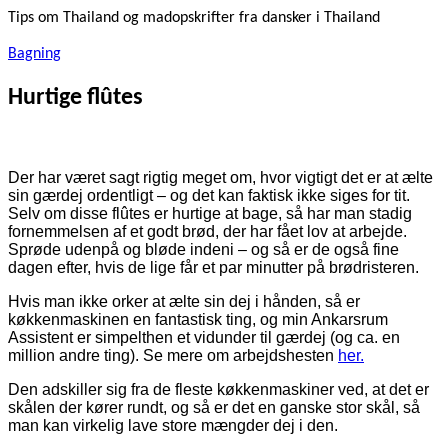
Tips om Thailand og madopskrifter fra dansker i Thailand
Bagning
Hurtige flûtes
Der har været sagt rigtig meget om, hvor vigtigt det er at ælte
sin gærdej ordentligt – og det kan faktisk ikke siges for tit.
Selv om disse flûtes er hurtige at bage, så har man stadig
fornemmelsen af et godt brød, der har fået lov at arbejde.
Sprøde udenpå og bløde indeni – og så er de også fine
dagen efter, hvis de lige får et par minutter på brødristeren.
Hvis man ikke orker at ælte sin dej i hånden, så er
køkkenmaskinen en fantastisk ting, og min Ankarsrum
Assistent er simpelthen et vidunder til gærdej (og ca. en
million andre ting). Se mere om arbejdshesten
her.
Den adskiller sig fra de fleste køkkenmaskiner ved, at det er
skålen der kører rundt, og så er det en ganske stor skål, så
man kan virkelig lave store mængder dej i den.