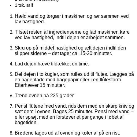
1 tsk. salt
Hæld vand og tørgær i maskinen og rør sammen ved
lav hastighed.
Tilsæt resten af ingredienserne og lad maskinen køre
ved lav hastighed, indtil dejen er arbejdet sammen.
Skru op på middel hastighed og ælt dejen indtil den
slipper siderne – det tager ca. 15-20 minutter.
Lad dejen hæve tildækket en time.
Del dejen i to kugler, som rulles ud til flutes. Lægges på
en bageplade med bagepapir eller i en flûtesform.
Efterhæver 15 minutter.
Tænd ovnen på 225 grader
Pensl flûtene med vand, rids dem med en skarp kniv og
sæt dem i ovnen. Bages 25 minutter. Pensl med vand –
eller sprøjt med en forstøver et par gange i løbet af
bagetiden.
Brødene tages ud af ovnen og køler af på en rist.