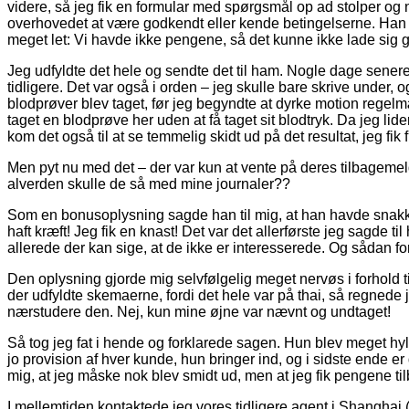
videre, så jeg fik en formular med spørgsmål op ad stolper og ne
overhovedet at være godkendt eller kende betingelserne. Han b
meget let: Vi havde ikke pengene, så det kunne ikke lade sig 
Jeg udfyldte det hele og sendte det til ham. Nogle dage senere
tidligere. Det var også i orden – jeg skulle bare skrive under,
blodprøver blev taget, før jeg begyndte at dyrke motion regelmæs
taget en blodprøve her uden at få taget sit blodtryk. Da jeg lider
kom det også til at se temmelig skidt ud på det resultat, jeg fik f
Men pyt nu med det – der var kun at vente på deres tilbagemeld
alverden skulle de så med mine journaler??
Som en bonusoplysning sagde han til mig, at han havde snakket 
haft kræft! Jeg fik en knast! Det var det allerførste jeg sagde 
allerede der kan sige, at de ikke er interesserede. Og sådan forh
Den oplysning gjorde mig selvfølgelig meget nervøs i forhold t
der udfyldte skemaerne, fordi det hele var på thai, så regnede
nærstudere den. Nej, kun mine øjne var nævnt og undtaget!
Så tog jeg fat i hende og forklarede sagen. Hun blev meget hylet
jo provision af hver kunde, hun bringer ind, og i sidste ende er
mig, at jeg måske nok blev smidt ud, men at jeg fik pengene til
I mellemtiden kontaktede jeg vores tidligere agent i Shanghai (