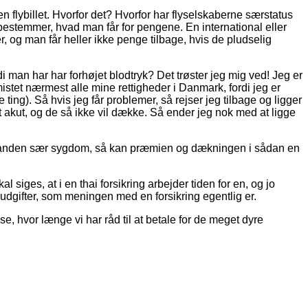
en flybillet. Hvorfor det? Hvorfor har flyselskaberne særstatus
 bestemmer, hvad man får for pengene. En international eller
r, og man får heller ikke penge tilbage, hvis de pludselig
di man har har forhøjet blodtryk? Det trøster jeg mig ved! Jeg er
 mistet nærmest alle mine rettigheder i Danmark, fordi jeg er
ng). Så hvis jeg får problemer, så rejser jeg tilbage og ligger
t akut, og de så ikke vil dække. Så ender jeg nok med at ligge
ller anden sær sygdom, så kan præmien og dækningen i sådan en
 siges, at i en thai forsikring arbejder tiden for en, og jo
udgifter, som meningen med en forsikring egentlig er.
se, hvor længe vi har råd til at betale for de meget dyre