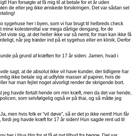
! Han forsøgte at få mig til at betale for et år uden
en de eller jeg ikke ønskede forsikringen. Det var sådan set
taling!
o sygehuse her i byen, som vi har brugt til helbreds check
 at mine kolesteroltal var mega dårlige dengang, for de
t viste sig, at det heller ikke var så nemt, for man kan ikke få
rdeligt, når jeg træder ind på et sygehus eller en klinik. Derfor
kunde på grund af kræften for 17 år siden. Jamen, hvad i
e sagt, at de absolut ikke vil have kunder, der tidligere har
emlig ikke betale sig at udfylde masser af papirer, hvis de
ller har man fejlet noget alvorligt render de skrigende bort.
at jeg havde fortalt hende om min kræft, men da det var hende,
policen, som selvfølgelig også er på thai, og så måtte jeg
a, men hvis folk er “vil døve”, så er det jo ikke nemt! Hun får
 fordi jeg havde kræft for 17 år siden! Hun sagde rent ud til
 her i Hua Hin for at få et nyt tilbud fra begge. Det var