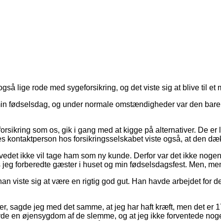
gså lige rode med sygeforsikring, og det viste sig at blive til et 
r min fødselsdag, og under normale omstændigheder var den bare
sikring som os, gik i gang med at kigge på alternativer. De er 
 kontaktperson hos forsikringsselskabet viste også, at den dækn
ovedet ikke vil tage ham som ny kunde. Derfor var det ikke noge
 jeg forberedte gæster i huset og min fødselsdagsfest. Men, m
an viste sig at være en rigtig god gut. Han havde arbejdet for de
, sagde jeg med det samme, at jeg har haft kræft, men det er 17 å
eg havde en øjensygdom af de slemme, og at jeg ikke forventede n