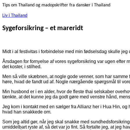
Tips om Thailand og madopskrifter fra dansker i Thailand
Liv i Thailand
Sygeforsikring – et mareridt
Midt i al festivitas i forbindelse med min fødselsdag skulle jeg o
Årsdagen for fornyelse af vores sygeforsikring var ugen efte
det koster, i stilhed.
Men så ville skæbnen, at nogle gode venner, som har samme for
høre, hvad de fandt ud af. Nogle nærgående spørgsmål til vores
Min husbond er i en alder, hvor de fleste thai selskaber overh
tænkte, at det kunne jeg da godt gøre med venstre hånd, mens
Jeg kom i kontakt med en sælger fra Allianz her i Hua Hin, og h
hvad han snakkede om.
Som jeg altid gør, når jeg skal snakke med sundhedsforsikringer
umiddelbart ryste af, så det var jo fint. Så fortalte jeg, at j