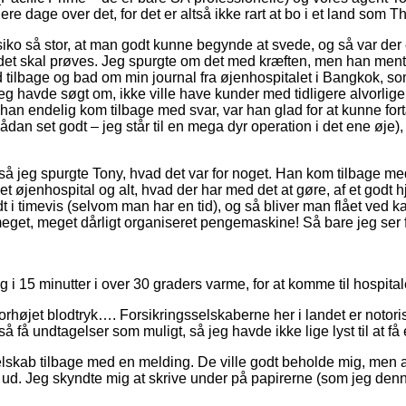
 dage over det, for det er altså ikke rart at bo i et land som T
risiko så stor, at man godt kunne begynde at svede, og så var de
, det skal prøves. Jeg spurgte om det med kræften, men han mente
tilbage og bad om min journal fra øjenhospitalet i Bangkok, som 
 jeg havde søgt om, ikke ville have kunder med tidligere alvo
 endelig kom tilbage med svar, var han glad for at kunne fortæ
sådan set godt – jeg står til en mega dyr operation i det ene øje
yk, så jeg spurgte Tony, hvad det var for noget. Han kom tilbage me
t øjenhospital og alt, hvad der har med det at gøre, af et godt hj
 i timevis (selvom man har en tid), og så bliver man flået ved ka
t, meget dårligt organiseret pengemaskine! Så bare jeg ser fordø
ang i 15 minutter i over 30 graders varme, for at komme til hospit
jet blodtryk…. Forsikringsselskaberne her i landet er notoriske 
 få undtagelser som muligt, så jeg havde ikke lige lyst til at få
ab tilbage med en melding. De ville godt beholde mig, men at 
t ud. Jeg skyndte mig at skrive under på papirerne (som jeg den