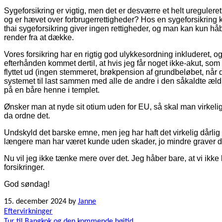
Sygeforsikring er vigtig, men det er desværre et helt ureguleret
og er hævet over forbrugerrettigheder? Hos en sygeforsikring k
thai sygeforsikring giver ingen rettigheder, og man kan kun håb
render fra at dække.
Vores forsikring har en rigtig god ulykkesordning inkluderet, og
efterhånden kommet dertil, at hvis jeg får noget ikke-akut, som 
flyttet ud (ingen stemmeret, brøkpension af grundbeløbet, når 
systemet til last sammen med alle de andre i den såkaldte ældr
på en båre henne i templet.
Ønsker man at nyde sit otium uden for EU, så skal man virkel
da ordne det.
Undskyld det barske emne, men jeg har haft det virkelig dårlig i
længere man har været kunde uden skader, jo mindre graver de, 
Nu vil jeg ikke tænke mere over det. Jeg håber bare, at vi ikke 
forsikringer.
God søndag!
15. december 2024
by
Janne
Indlægsnavigation
Eftervirkninger
Tur til Bangkok og den kommende højtid