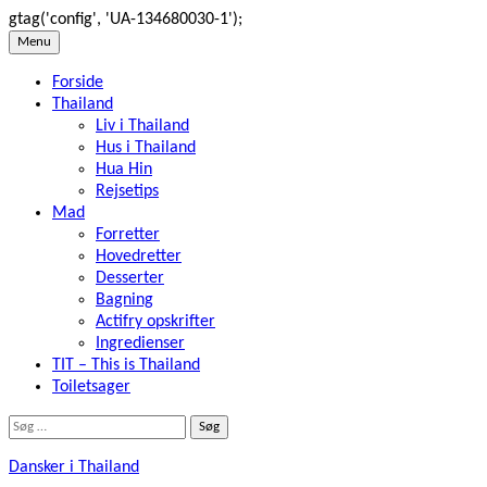
gtag('config', 'UA-134680030-1');
Skip
Menu
to
Forside
content
Thailand
Liv i Thailand
Hus i Thailand
Hua Hin
Rejsetips
Mad
Forretter
Hovedretter
Desserter
Bagning
Actifry opskrifter
Ingredienser
TIT – This is Thailand
Toiletsager
Søg
efter:
Dansker i Thailand