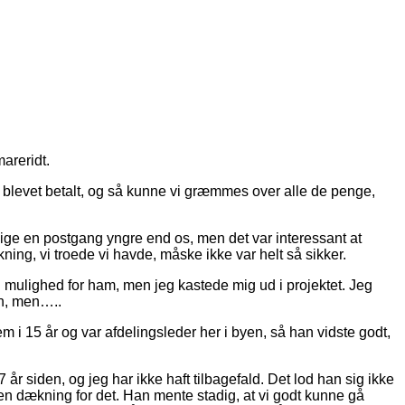
mareridt.
 blevet betalt, og så kunne vi græmmes over alle de penge,
lige en postgang yngre end os, men det var interessant at
ing, vi troede vi havde, måske ikke var helt så sikker.
n mulighed for ham, men jeg kastede mig ud i projektet. Jeg
en, men…..
m i 15 år og var afdelingsleder her i byen, så han vidste godt,
r siden, og jeg har ikke haft tilbagefald. Det lod han sig ikke
ogen dækning for det. Han mente stadig, at vi godt kunne gå