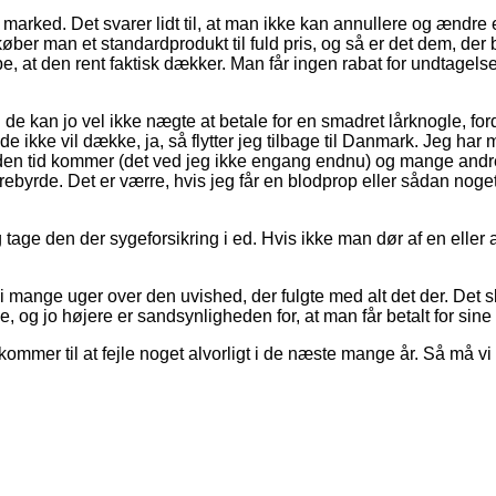
 marked. Det svarer lidt til, at man ikke kan annullere og ændre 
øber man et standardprodukt til fuld pris, og så er det dem, der
e, at den rent faktisk dækker. Man får ingen rabat for undtagelse
 de kan jo vel ikke nægte at betale for en smadret lårknogle, for
de ikke vil dække, ja, så flytter jeg tilbage til Danmark. Jeg har
den tid kommer (det ved jeg ikke engang endnu) og mange andre ti
ebyrde. Det er værre, hvis jeg får en blodprop eller sådan noge
ig tage den der sygeforsikring i ed. Hvis ikke man dør af en e
 mange uger over den uvished, der fulgte med alt det der. Det skal
og jo højere er sandsynligheden for, at man får betalt for sine 
kommer til at fejle noget alvorligt i de næste mange år. Så må vi 