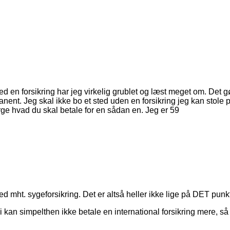
”
r med en forsikring har jeg virkelig grublet og læst meget om. De
anent. Jeg skal ikke bo et sted uden en forsikring jeg kan stole p
ge hvad du skal betale for en sådan en. Jeg er 59
d mht. sygeforsikring. Det er altså heller ikke lige på DET punkt,
 Vi kan simpelthen ikke betale en international forsikring mere, s