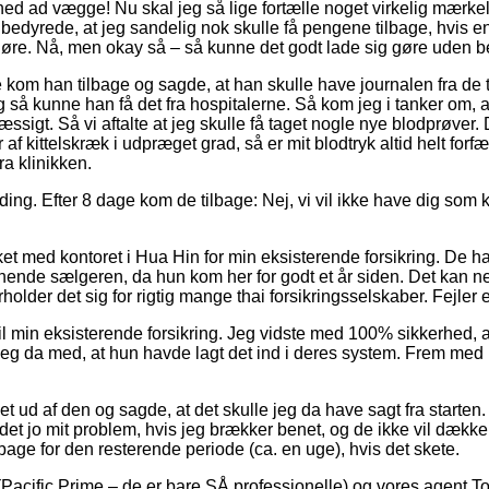
d ad vægge! Nu skal jeg så lige fortælle noget virkelig mærkeligt
edyrede, at jeg sandelig nok skulle få pengene tilbage, hvis ent
gøre. Nå, men okay så – så kunne det godt lade sig gøre uden be
 kom han tilbage og sagde, at han skulle have journalen fra de t
 og så kunne han få det fra hospitalerne. Så kom jeg i tanker om,
sigt. Så vi aftalte at jeg skulle få taget nogle nye blodprøver. De
 af kittelskræk i udpræget grad, så er mit blodtryk altid helt forfæ
ra klinikken.
ing. Efter 8 dage kom de tilbage: Nej, vi vil ikke have dig som 
med kontoret i Hua Hin for min eksisterende forsikring. De havd
til hende sælgeren, da hun kom her for godt et år siden. Det kan n
older det sig for rigtig mange thai forsikringsselskaber. Fejler e
il min eksisterende forsikring. Jeg vidste med 100% sikkerhed, 
 jeg da med, at hun havde lagt det ind i deres system. Frem med 
 ud af den og sagde, at det skulle jeg da have sagt fra starten. J
 det jo mit problem, hvis jeg brækker benet, og de ikke vil dække,
bage for den resterende periode (ca. en uge), hvis det skete.
Pacific Prime – de er bare SÅ professionelle) og vores agent Tony