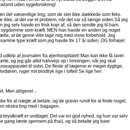
hailand uden sygeforsikring!
r en del væsentlige ting, som de slet ikke dækkede som feks.
 ikke, at det var et problem, når det var så længe siden.Så jeg
jeg selv havde en frisk kopi af, så den sendte jeg til ham.
rlige sygdomme som kræft. MEN han havde en anden og noget
lle, at de gerne ville tage mig med visse forbehold. Jeg
), samme type kræft som jeg havde for 17 år siden, OG forhøjet
d udklip af journalen fra øjenhospitalet! Man kan ikke få lavet
erte, og jeg går altid halvvejs op i limningen, når jeg skal
sseapparatet til sidst. De fleste af lægerne er meget dygtige,
ren, ryger mit blodtryk lige i loftet! Se lige her:
alet. Men alligevel…
for at nægte at betale, og de graver rundt for at finde noget,
 en ekstra ting med i bagagen.
brystkræft er undtaget. Det var en god nyhed, og hun var selv
ne gang læste igennem på thai), og så betalte jeg bare