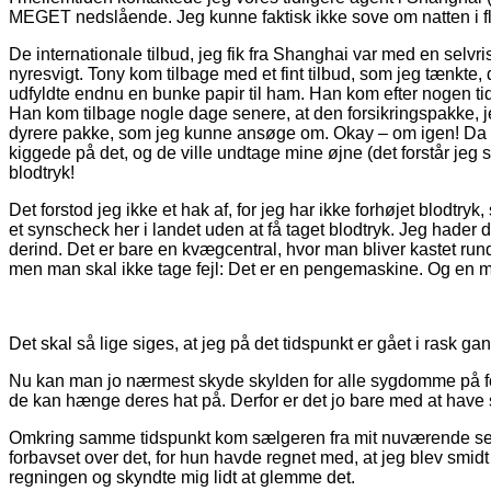
MEGET nedslående. Jeg kunne faktisk ikke sove om natten i flere
De internationale tilbud, jeg fik fra Shanghai var med en selv
nyresvigt. Tony kom tilbage med et fint tilbud, som jeg tænkte
udfyldte endnu en bunke papir til ham. Han kom efter nogen tid 
Han kom tilbage nogle dage senere, at den forsikringspakke,
dyrere pakke, som jeg kunne ansøge om. Okay – om igen! Da han
kiggede på det, og de ville undtage mine øjne (det forstår jeg 
blodtryk!
Det forstod jeg ikke et hak af, for jeg har ikke forhøjet blodtr
et synscheck her i landet uden at få taget blodtryk. Jeg hader de
derind. Det er bare en kvægcentral, hvor man bliver kastet rundt
men man skal ikke tage fejl: Det er en pengemaskine. Og en mege
Det skal så lige siges, at jeg på det tidspunkt er gået i rask g
Nu kan man jo nærmest skyde skylden for alle sygdomme på forhø
de kan hænge deres hat på. Derfor er det jo bare med at have så
Omkring samme tidspunkt kom sælgeren fra mit nuværende selsk
forbavset over det, for hun havde regnet med, at jeg blev smid
regningen og skyndte mig lidt at glemme det.