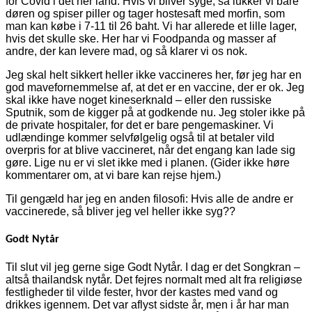
for Covid i det her land. Hvis vi bliver syge, så lukker vi bare
døren og spiser piller og tager hostesaft med morfin, som
man kan købe i 7-11 til 26 baht. Vi har allerede et lille lager,
hvis det skulle ske. Her har vi Foodpanda og masser af
andre, der kan levere mad, og så klarer vi os nok.
Jeg skal helt sikkert heller ikke vaccineres her, før jeg har en
god mavefornemmelse af, at det er en vaccine, der er ok. Jeg
skal ikke have noget kineserknald – eller den russiske
Sputnik, som de kigger på at godkende nu. Jeg stoler ikke på
de private hospitaler, for det er bare pengemaskiner. Vi
udlændinge kommer selvfølgelig også til at betaler vild
overpris for at blive vaccineret, når det engang kan lade sig
gøre. Lige nu er vi slet ikke med i planen. (Gider ikke høre
kommentarer om, at vi bare kan rejse hjem.)
Til gengæld har jeg en anden filosofi: Hvis alle de andre er
vaccinerede, så bliver jeg vel heller ikke syg??
Godt Nytår
Til slut vil jeg gerne sige Godt Nytår. I dag er det Songkran –
altså thailandsk nytår. Det fejres normalt med alt fra religiøse
festligheder til vilde fester, hvor der kastes med vand og
drikkes igennem. Det var aflyst sidste år, men i år har man