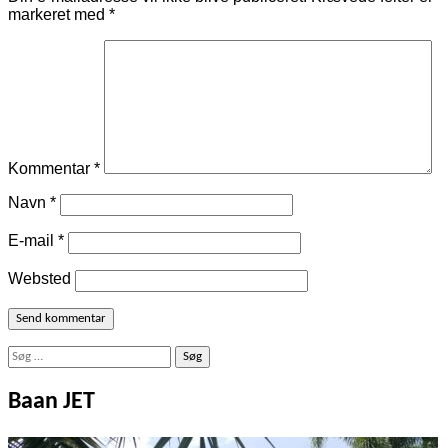
markeret med
*
Kommentar
*
Navn
*
E-mail
*
Websted
Søg
efter:
Baan JET