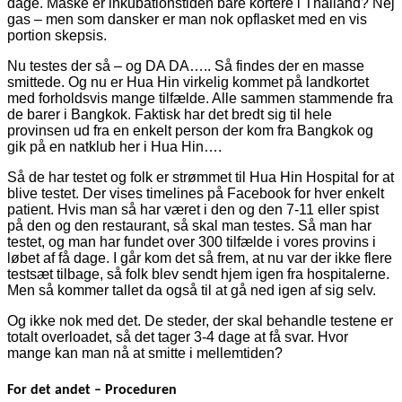
dage. Måske er inkubationstiden bare kortere i Thailand? Nej
gas – men som dansker er man nok opflasket med en vis
portion skepsis.
Nu testes der så – og DA DA….. Så findes der en masse
smittede. Og nu er Hua Hin virkelig kommet på landkortet
med forholdsvis mange tilfælde. Alle sammen stammende fra
de barer i Bangkok. Faktisk har det bredt sig til hele
provinsen ud fra en enkelt person der kom fra Bangkok og
gik på en natklub her i Hua Hin….
Så de har testet og folk er strømmet til Hua Hin Hospital for at
blive testet. Der vises timelines på Facebook for hver enkelt
patient. Hvis man så har været i den og den 7-11 eller spist
på den og den restaurant, så skal man testes. Så man har
testet, og man har fundet over 300 tilfælde i vores provins i
løbet af få dage. I går kom det så frem, at nu var der ikke flere
testsæt tilbage, så folk blev sendt hjem igen fra hospitalerne.
Men så kommer tallet da også til at gå ned igen af sig selv.
Og ikke nok med det. De steder, der skal behandle testene er
totalt overloadet, så det tager 3-4 dage at få svar. Hvor
mange kan man nå at smitte i mellemtiden?
For det andet – Proceduren