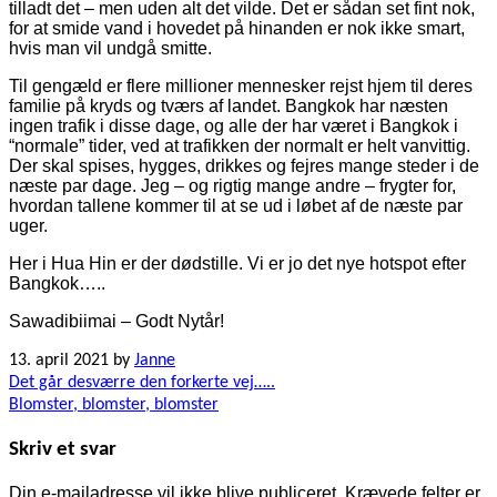
tilladt det – men uden alt det vilde. Det er sådan set fint nok,
for at smide vand i hovedet på hinanden er nok ikke smart,
hvis man vil undgå smitte.
Til gengæld er flere millioner mennesker rejst hjem til deres
familie på kryds og tværs af landet. Bangkok har næsten
ingen trafik i disse dage, og alle der har været i Bangkok i
“normale” tider, ved at trafikken der normalt er helt vanvittig.
Der skal spises, hygges, drikkes og fejres mange steder i de
næste par dage. Jeg – og rigtig mange andre – frygter for,
hvordan tallene kommer til at se ud i løbet af de næste par
uger.
Her i Hua Hin er der dødstille. Vi er jo det nye hotspot efter
Bangkok…..
Sawadibiimai – Godt Nytår!
13. april 2021
by
Janne
Indlægsnavigation
Det går desværre den forkerte vej…..
Blomster, blomster, blomster
Skriv et svar
Din e-mailadresse vil ikke blive publiceret.
Krævede felter er