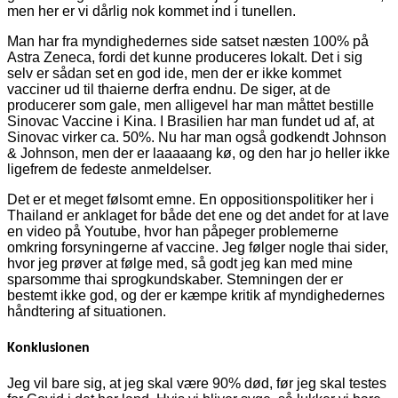
men her er vi dårlig nok kommet ind i tunellen.
Man har fra myndighedernes side satset næsten 100% på
Astra Zeneca, fordi det kunne produceres lokalt. Det i sig
selv er sådan set en god ide, men der er ikke kommet
vacciner ud til thaierne derfra endnu. De siger, at de
producerer som gale, men alligevel har man måttet bestille
Sinovac Vaccine i Kina. I Brasilien har man fundet ud af, at
Sinovac virker ca. 50%. Nu har man også godkendt Johnson
& Johnson, men der er laaaaang kø, og den har jo heller ikke
ligefrem de fedeste anmeldelser.
Det er et meget følsomt emne. En oppositionspolitiker her i
Thailand er anklaget for både det ene og det andet for at lave
en video på Youtube, hvor han påpeger problemerne
omkring forsyningerne af vaccine. Jeg følger nogle thai sider,
hvor jeg prøver at følge med, så godt jeg kan med mine
sparsomme thai sprogkundskaber. Stemningen der er
bestemt ikke god, og der er kæmpe kritik af myndighedernes
håndtering af situationen.
Konklusionen
Jeg vil bare sig, at jeg skal være 90% død, før jeg skal testes