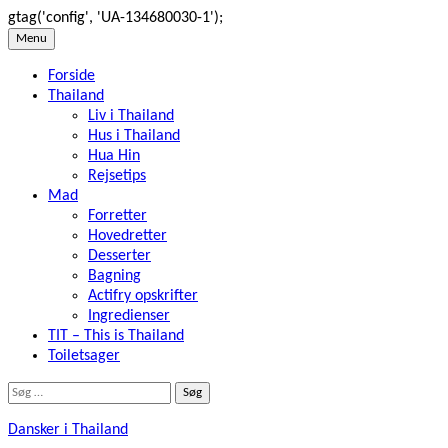
gtag('config', 'UA-134680030-1');
Skip
Menu
to
Forside
content
Thailand
Liv i Thailand
Hus i Thailand
Hua Hin
Rejsetips
Mad
Forretter
Hovedretter
Desserter
Bagning
Actifry opskrifter
Ingredienser
TIT – This is Thailand
Toiletsager
Søg
efter:
Dansker i Thailand