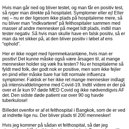
Hvis man går ned og bliver testet, og man får en positiv test,
så ryger man direkte på hospitalet. Symptomer eller ej! Eller
nej – nu er der ligesom ikke plads på hospitalerne mere, så
nu bliver man “indkvarteret” på felthospitaler sammen med
masser af andre mennesker på meget lidt plads, indtil man
tester negativ. Så hvis man skulle have en falsk positiv, så er
man da ret sikker på, at den bliver positiv i løbet af ens
“ophold”.
Her er ikke noget med hjemmekarantæne, hvis man er
positiv! Det kunne måske også være årsagen til, at mange
mennesker holder sig væk fra testen? Nu er hospitalerne så
fyldt med folk, der godt nok er positive, men som ikke fejler
en pind eller måske bare har lidt normale influenza
symptomer. Faktisk er her ikke ret mange mennesker indlagt
på intensivafdelingerne med Covid-19. Indtil videre er der på
over et år kun 97 døde MED Covid og ikke nødvendigvis AF
det. Den sidste døde patient var over 90 og havde
tuberkulose!
Billedet ovenfor er af et felthospital i Bangkok, som de er ved
at indrette lige nu. Der bliver plads til 200 mennesker!
Hvis jeg kommer på sådan et felthospital, så dør jeg