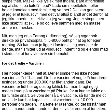
simpelthen. Måske ikke fysisk men indeni. Bare at forestille
sig at skulle på toilet? I bad? Lade sin mobiltelefon eller
holde kontakten med familie og venner? Det kan godt være,
at jeg er et luksusdyr, men det var altså blandt andet derfor, at
jeg ikke boede i kollektiv, da jeg var ung. Jeg er simpelthen
ikke skabt til at skulle bo og leve sammen med en masse
andre mennesker.
Nå, men jeg er jo Farang (udlænding), så jeg ryger nok
direkte på privathospital til 5-8000 baht pr. nat og for egen
regning. Så kan man jo ligge i forsterstilling over alle de
penge, man smider ud af vinduet til ingenting og elendig mad
i stedet for at fortvivle over sin homofobi.
For det tredje – Vaccinen
Her hopper kæden helt af. Der er simpelthen ikke nogen
vaccine at få i Thailand. De har vaccineret nogle få hundrede
tusinder, og under 100.000 har fået anden gang. De
vaccinerer lidt her og der, og faktisk har man brugt rigtig
meget krudt på at vaccinere på Phuket for at kunne lukke op
for turister snart. Selvom der så ER vaccine, så har de meldt
ud, at de kun har kapacitet til at vaccinere ca. 10.000
personer om dagen. Thaierne er rasende, og det forstår man
godt! I mange andre lande er der jo lys for enden af tunellen,