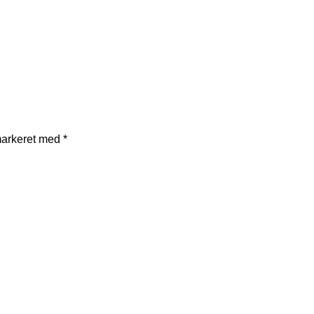
markeret med
*