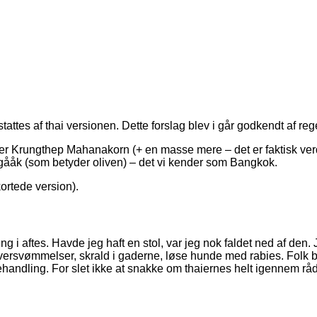
attes af thai versionen. Dette forslag blev i går godkendt af reg
r Krungthep Mahanakorn (+ en masse mere – det er faktisk verd
ååk (som betyder oliven) – det vi kender som Bangkok.
ortede version).
ng i aftes. Havde jeg haft en stol, var jeg nok faldet ned af de
oversvømmelser, skrald i gaderne, løse hunde med rabies. Folk b
 behandling. For slet ikke at snakke om thaiernes helt igennem rå