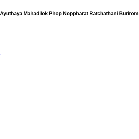
Ayuthaya Mahadilok Phop Noppharat Ratchathani Buriro
r