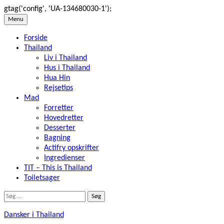
gtag('config', 'UA-134680030-1');
Skip
Menu
to
Forside
content
Thailand
Liv i Thailand
Hus i Thailand
Hua Hin
Rejsetips
Mad
Forretter
Hovedretter
Desserter
Bagning
Actifry opskrifter
Ingredienser
TIT – This is Thailand
Toiletsager
Søg
efter:
Dansker i Thailand