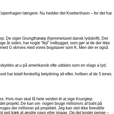
ige Copenhagen længere. Nu hedder det Koebenhavn – for det har
ngthep. De siger Grungthææp (hjemmelavet dansk lydskrift). Det
ge år siden, har nogle “fejl” indbygget, som gør at de der ikke
ter med G skrives med vores bogstaver som K. Men der er også
yldes at u på amerikansk ofte udtales som en slags a lyd.
har totalt forskellig betydning alt efter, hvilken af de 5 toner,
. Hvis man skal få hele verden til at sige Krungtep
e det projekt. De kan om nogen bruge millionvis af baht på
der millioner på projektet. Jeg kan slet ikke forestille
gt sejt træk at ændre navn eller image. Og det koster penge –