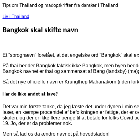
Tips om Thailand og madopskrifter fra dansker i Thailand
Liv i Thailand
Bangkok skal skifte navn
Et “sprognævn” forelået, at det engelske ord “Bangkok” skal erst
På thai hedder Bangkok faktisk ikke Bangkok, men byen hedde
Bangkok navnet er thai og sammensat af Bang (landsby) (ma)g
Så det nye officielle navn er Krungthep Mahanakorn (i den fork
Har de ikke andet at lave?
Det var min første tanke, da jeg læste det under dynen i min se
laser, en kæmpe procentdel af befolkningen er fattige, der er 
skolen, og der er ikke flere penge til at betale for folks Covid
19. Jo, der er da problemer nok.
Men så lad os da ændre navnet på hovedstaden!