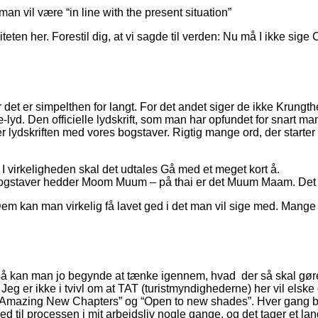
n vil være “in line with the present situation”
iteten her. Forestil dig, at vi sagde til verden: Nu må I ikke s
 for det er simpelthen for langt. For det andet siger de ikke Kru
yd. Den officielle lydskrift, som man har opfundet for snart man
er lydskriften med vores bogstaver. Rigtig mange ord, der star
I virkeligheden skal det udtales Gå med et meget kort å.
ogstaver hedder Moom Muum – på thai er det Muum Maam. Det sk
 kan man virkelig få lavet ged i det man vil sige med. Mange ord 
 så kan man jo begynde at tænke igennem, hvad der så skal gøres
Jeg er ikke i tvivl om at TAT (turistmyndighederne) her vil elsk
zing New Chapters” og “Open to new shades”. Hver gang bruges 
til processen i mit arbejdsliv nogle gange, og det tager et lan