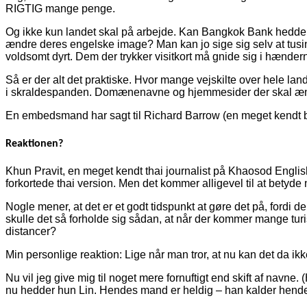
RIGTIG mange penge.
Og ikke kun landet skal på arbejde. Kan Bangkok Bank hedde 
ændre deres engelske image? Man kan jo sige sig selv at tusin
voldsomt dyrt. Dem der trykker visitkort må gnide sig i hænder
Så er der alt det praktiske. Hvor mange vejskilte over hele lan
i skraldespanden. Domænenavne og hjemmesider der skal ændres.
En embedsmand har sagt til Richard Barrow (en meget kendt bl
Reaktionen?
Khun Pravit, en meget kendt thai journalist på Khaosod English 
forkortede thai version. Men det kommer alligevel til at bety
Nogle mener, at det er et godt tidspunkt at gøre det på, fordi 
skulle det så forholde sig sådan, at når der kommer mange turis
distancer?
Min personlige reaktion: Lige når man tror, at nu kan det da i
Nu vil jeg give mig til noget mere fornuftigt end skift af navn
nu hedder hun Lin. Hendes mand er heldig – han kalder hende d