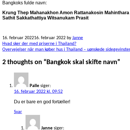
Bangkoks fulde navn:
Krung Thep Mahanakhon Amon Rattanakosin Mahinthara 
Sathit Sakkathattiya Witsanukam Prasit
16. februar 2022
16. februar 2022
by
Janne
Indlægsnavigation
Hvad sker der med priserne i Thailand?
Overvejelser når man køber hus i Thailand – uønskede sidegevinste
2 thoughts on “
Bangkok skal skifte navn
”
Palle
siger:
16. februar 2022 kl. 09:52
Du er bare en god fortæller!
Svar
Janne
siger: