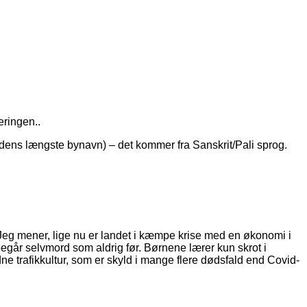
eringen..
ens længste bynavn) – det kommer fra Sanskrit/Pali sprog.
n. Jeg mener, lige nu er landet i kæmpe krise med en økonomi i
egår selvmord som aldrig før. Børnene lærer kun skrot i
dne trafikkultur, som er skyld i mange flere dødsfald end Covid-