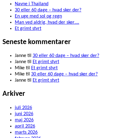
Navne i Thailand
30 eller 60 dage – hvad sker der?
En uge med sol og regn
Man ved aldrig, hvad der sker….
Et grimt styrt
Seneste kommentarer
Janne
til
30 eller 60 dage – hvad sker der?
Janne
til
Et grimt styrt
Mike
til
Et grimt styrt
Mike
til
30 eller 60 dage – hvad sker der?
Janne
til
Et grimt styrt
Arkiver
juli 2026
juni 2026
maj 2026
april 2026
marts 2026