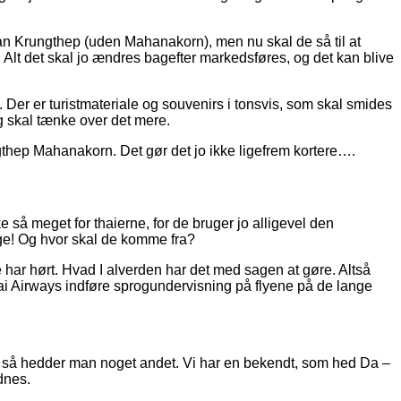
n Krungthep (uden Mahanakorn), men nu skal de så til at
Alt det skal jo ændres bagefter markedsføres, og det kan blive
 Der er turistmateriale og souvenirs i tonsvis, som skal smides
g skal tænke over det mere.
thep Mahanakorn. Det gør det jo ikke ligefrem kortere….
 så meget for thaierne, for de bruger jo alligevel den
nge! Og hvor skal de komme fra?
e har hørt. Hvad I alverden har det med sagen at gøre. Altså
Thai Airways indføre sprogundervisning på flyene på de lange
pti, så hedder man noget andet. Vi har en bekendt, som hed Da –
dnes.