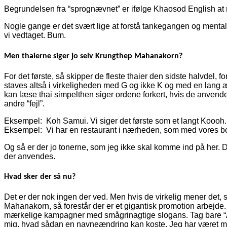
Begrundelsen fra “sprognævnet” er ifølge Khaosod English at ma
Nogle gange er det svært lige at forstå tankegangen og mental
vi vedtaget. Bum.
Men thaierne siger jo selv Krungthep Mahanakorn?
For det første, så skipper de fleste thaier den sidste halvdel,
staves altså i virkeligheden med G og ikke K og med en lang æ-l
kan læse thai simpelthen siger ordene forkert, hvis de anvend
andre “fejl”.
Eksempel: Koh Samui. Vi siger det første som et langt Koooh. 
Eksempel: Vi har en restaurant i nærheden, som med vores b
Og så er der jo tonerne, som jeg ikke skal komme ind på her. Dem
der anvendes.
Hvad sker der så nu?
Det er der nok ingen der ved. Men hvis de virkelig mener det,
Mahanakorn, så forestår der er et gigantisk promotion arbejde. 
mærkelige kampagner med smågrinagtige slogans. Tag bare “Ama
mig, hvad sådan en navneændring kan koste. Jeg har været med 