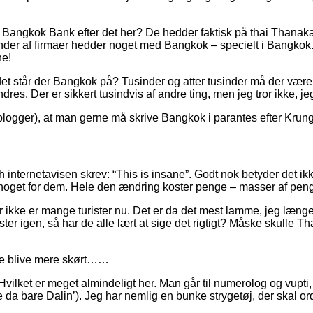
Bangkok Bank efter det her? De hedder faktisk på thai Thanaka
der af firmaer hedder noget med Bangkok – specielt i Bangkok. 
ne!
det står der Bangkok på? Tusinder og atter tusinder må der være.
 Der er sikkert tusindvis af andre ting, men jeg tror ikke, je
ogger), at man gerne må skrive Bangkok i parantes efter Krung
internetavisen skrev: “This is insane”. Godt nok betyder det ikke
de noget for dem. Hele den ændring koster penge – masser af pe
der ikke er mange turister nu. Det er da det mest lamme, jeg læng
ter igen, så har de alle lært at sige det rigtigt? Måske skulle 
kke blive mere skørt……
e. (Hvilket er meget almindeligt her. Man går til numerolog og vu
a bare Dalin’). Jeg har nemlig en bunke strygetøj, der skal or