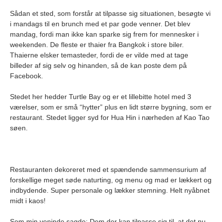
Sådan et sted, som forstår at tilpasse sig situationen, besøgte vi
i mandags til en brunch med et par gode venner. Det blev
mandag, fordi man ikke kan sparke sig frem for mennesker i
weekenden. De fleste er thaier fra Bangkok i store biler.
Thaierne elsker temasteder, fordi de er vilde med at tage
billeder af sig selv og hinanden, så de kan poste dem på
Facebook.
Stedet her hedder Turtle Bay og er et lillebitte hotel med 3
værelser, som er små “hytter” plus en lidt større bygning, som er
restaurant. Stedet ligger syd for Hua Hin i nærheden af Kao Tao
søen.
Restauranten dekoreret med et spændende sammensurium af
forskellige meget søde naturting, og menu og mad er lækkert og
indbydende. Super personale og lækker stemning. Helt nyåbnet
midt i kaos!
Som min veninde sagde: Dem der kan tilpasse sig til, at det nu