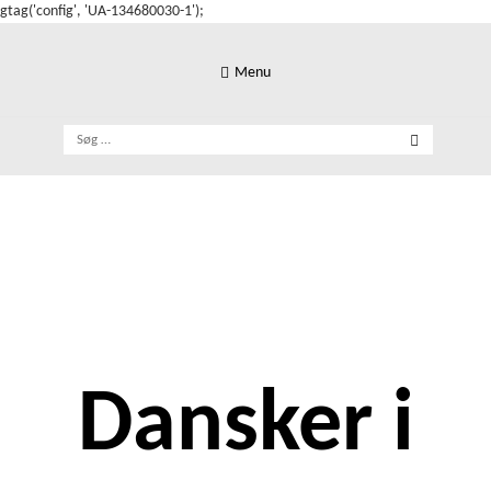
gtag('config', 'UA-134680030-1');
Skip
to
Menu
content
Søg
efter:
Dansker i