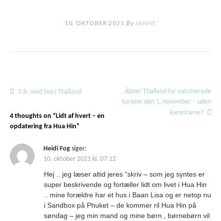
10. OKTOBER 2021
By
JANNE
Åbner Thailand for vaccinerede
Indlægsnavigation
5 år med hus i Thailand
turister den 1. november – uden
karantæne?
4 thoughts on “
Lidt af hvert – en
opdatering fra Hua Hin
”
Heidi Fog
siger:
10. oktober 2021 kl. 07:12
Hej .. jeg læser altid jeres “skriv – som jeg syntes er
super beskrivende og fortæller lidt om livet i Hua Hin
.. mine forældre har et hus i Baan Lisa og er netop nu
i Sandbox på Phuket – de kommer ril Hua Hin på
søndag – jeg min mand og mine børn , børnebørn vil