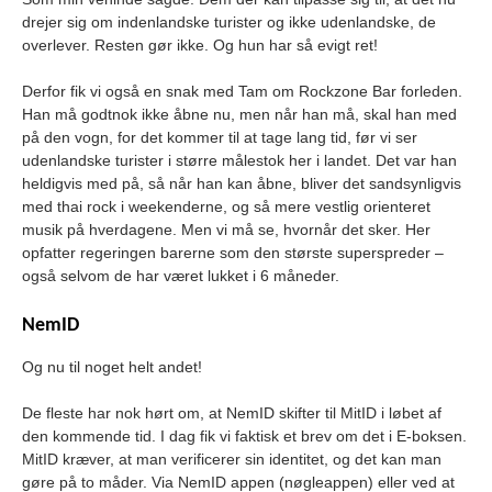
drejer sig om indenlandske turister og ikke udenlandske, de
overlever. Resten gør ikke. Og hun har så evigt ret!
Derfor fik vi også en snak med Tam om Rockzone Bar forleden.
Han må godtnok ikke åbne nu, men når han må, skal han med
på den vogn, for det kommer til at tage lang tid, før vi ser
udenlandske turister i større målestok her i landet. Det var han
heldigvis med på, så når han kan åbne, bliver det sandsynligvis
med thai rock i weekenderne, og så mere vestlig orienteret
musik på hverdagene. Men vi må se, hvornår det sker. Her
opfatter regeringen barerne som den største superspreder –
også selvom de har været lukket i 6 måneder.
NemID
Og nu til noget helt andet!
De fleste har nok hørt om, at NemID skifter til MitID i løbet af
den kommende tid. I dag fik vi faktisk et brev om det i E-boksen.
MitID kræver, at man verificerer sin identitet, og det kan man
gøre på to måder. Via NemID appen (nøgleappen) eller ved at