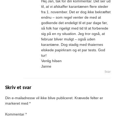
Hej Jan, tak for din kommentar. Det ser ud
til, at vi afskaffer karantænen flere steder
fra 1. november. Det er dog ikke bekræftet
endnu – som regel venter de med at
godkende det endeligt til et par dage før,
så folk har rigeligt med tid til at forberede
sig på en ny situation. Jeg tror også, at
februar bliver muligt – også uden
karantæne. Dog stadig med thaiernes
elskede papirkram og et par tests. God
tur!
Venlig hilsen
Janne
Svar
Skriv et svar
Din e-mailadresse vil ikke blive publiceret.
Krævede felter er
markeret med
*
Kommentar
*