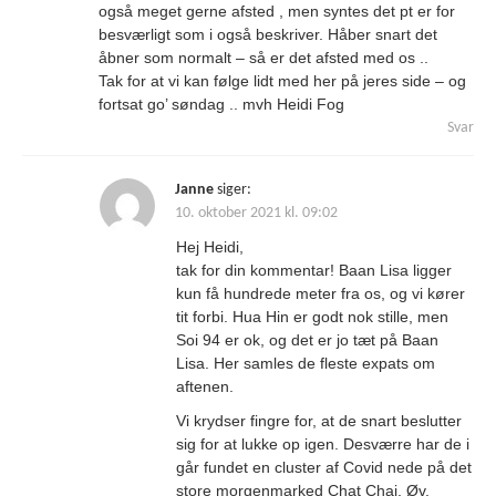
også meget gerne afsted , men syntes det pt er for
besværligt som i også beskriver. Håber snart det
åbner som normalt – så er det afsted med os ..
Tak for at vi kan følge lidt med her på jeres side – og
fortsat go’ søndag .. mvh Heidi Fog
Svar
Janne
siger:
10. oktober 2021 kl. 09:02
Hej Heidi,
tak for din kommentar! Baan Lisa ligger
kun få hundrede meter fra os, og vi kører
tit forbi. Hua Hin er godt nok stille, men
Soi 94 er ok, og det er jo tæt på Baan
Lisa. Her samles de fleste expats om
aftenen.
Vi krydser fingre for, at de snart beslutter
sig for at lukke op igen. Desværre har de i
går fundet en cluster af Covid nede på det
store morgenmarked Chat Chai. Øv.