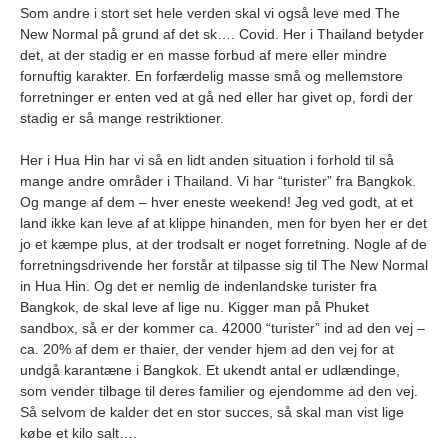
Som andre i stort set hele verden skal vi også leve med The
New Normal på grund af det sk…. Covid. Her i Thailand betyder
det, at der stadig er en masse forbud af mere eller mindre
fornuftig karakter. En forfærdelig masse små og mellemstore
forretninger er enten ved at gå ned eller har givet op, fordi der
stadig er så mange restriktioner.
Her i Hua Hin har vi så en lidt anden situation i forhold til så
mange andre områder i Thailand. Vi har “turister” fra Bangkok.
Og mange af dem – hver eneste weekend! Jeg ved godt, at et
land ikke kan leve af at klippe hinanden, men for byen her er det
jo et kæmpe plus, at der trodsalt er noget forretning. Nogle af de
forretningsdrivende her forstår at tilpasse sig til The New Normal
in Hua Hin. Og det er nemlig de indenlandske turister fra
Bangkok, de skal leve af lige nu. Kigger man på Phuket
sandbox, så er der kommer ca. 42000 “turister” ind ad den vej –
ca. 20% af dem er thaier, der vender hjem ad den vej for at
undgå karantæne i Bangkok. Et ukendt antal er udlændinge,
som vender tilbage til deres familier og ejendomme ad den vej.
Så selvom de kalder det en stor succes, så skal man vist lige
købe et kilo salt….