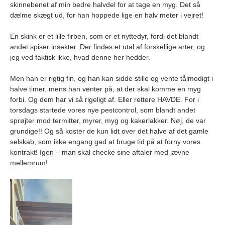
skinnebenet af min bedre halvdel for at tage en myg. Det så
dælme skægt ud, for han hoppede lige en halv meter i vejret!
En skink er et lille firben, som er et nyttedyr, fordi det blandt
andet spiser insekter. Der findes et utal af forskellige arter, og
jeg ved faktisk ikke, hvad denne her hedder.
Men han er rigtig fin, og han kan sidde stille og vente tålmodigt i
halve timer, mens han venter på, at der skal komme en myg
forbi. Og dem har vi så rigeligt af. Eller rettere HAVDE. For i
torsdags startede vores nye pestcontrol, som blandt andet
sprøjter mod termitter, myrer, myg og kakerlakker. Nøj, de var
grundige!! Og så koster de kun lidt over det halve af det gamle
selskab, som ikke engang gad at bruge tid på at forny vores
kontrakt! Igen – man skal checke sine aftaler med jævne
mellemrum!