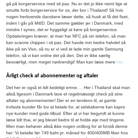
gå på borgerservice med sit pas. Nu er det jo ikke nemt lige at
smutte forbi borgerservice for os, der bor i Thailand! Så hvis
nogen herboende danskere læser dette, så husk at få det fixet,
inden I går på MitID. Det samme gælder jer i Danmark, med
mindre I synes, det er hyggeligt at køre på borgerservice.
Opdateringen kræver, at man har NFC på sin telefon, så man
kan scanne chippen i sit pas. Det havde min bedre halvdel så
ikke på sin Vivo, så nu er vi ved at lade min gamle Samsung
telefon, så vi kan ordne det på den. Det er ikke særlig
besværligt, men meget nødvendigt! Man kan læse mere
her
.
Årligt check af abonnementer og aftaler
Det her er også et lidt kedeligt emne…. Her i Thailand skal man
altså ligesom i Danmark lave et regelmæssigt check på sine
aftaler og abonnementer! Der er en tendens til, at gamle
trofaste kunder får lov at betale for, at selskaberne kan kapre
nye kunder med gode tilbud. Efter at vi har begyndt at kunne
læse lidt thai, er jeg blevet bedre til at holde øje med tingene.
Men man behøver altså ikke nogen ordbog for at forstå denne
her: Vi betalte før 749 baht pr. måned for 400/400MB fiber hos