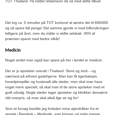
TOT Thailand. På nettet reklamerer de så med dette tilbud:
Det tog ca. 5 minutter på TOT kontoret at ændre det til 600/600
og så spare lidt penge! Det samme gjorde vi med bilforsikringen
tidligere på året, men da måtte vi skifte selskab. 30% af
præmien sparet med bedre vilkår!
Medicin
Noget andet man også kan spare på her i landet er medicin.
Der er jo apoteker overalt i Thailand. Store og små – og
nærmest på ethvert gadehjørne. Man kan få tigerbalsam,
hovedpinepiller og hostesaft alle steder, men skal man have
noget mere specielt, så skal man til de store apoteker med et
godt udvalg. Nogle steder tager apoteker og klinikker desværre
vild overpris, så man skal altså lige se sig for!
Som et forsøg bestilte jeg forleden mine øjendråber fra et
apotek i Bangkok – Medisafe, som bringer ud rigtig mange