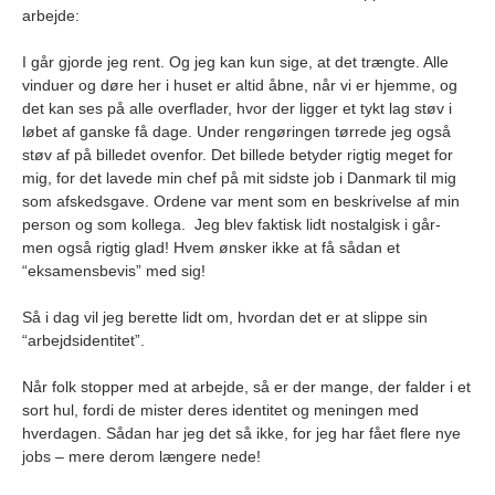
arbejde:
I går gjorde jeg rent. Og jeg kan kun sige, at det trængte. Alle
vinduer og døre her i huset er altid åbne, når vi er hjemme, og
det kan ses på alle overflader, hvor der ligger et tykt lag støv i
løbet af ganske få dage. Under rengøringen tørrede jeg også
støv af på billedet ovenfor. Det billede betyder rigtig meget for
mig, for det lavede min chef på mit sidste job i Danmark til mig
som afskedsgave. Ordene var ment som en beskrivelse af min
person og som kollega. Jeg blev faktisk lidt nostalgisk i går-
men også rigtig glad! Hvem ønsker ikke at få sådan et
“eksamensbevis” med sig!
Så i dag vil jeg berette lidt om, hvordan det er at slippe sin
“arbejdsidentitet”.
Når folk stopper med at arbejde, så er der mange, der falder i et
sort hul, fordi de mister deres identitet og meningen med
hverdagen. Sådan har jeg det så ikke, for jeg har fået flere nye
jobs – mere derom længere nede!