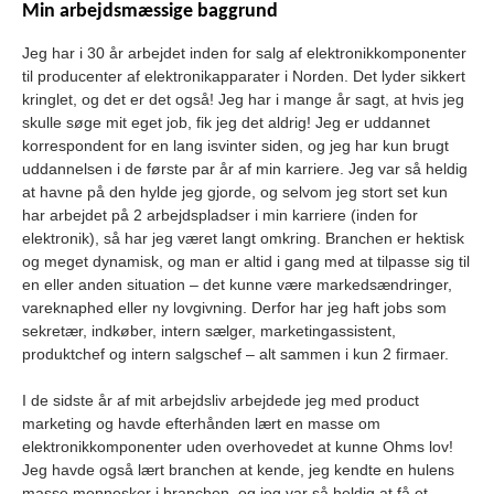
Min arbejdsmæssige baggrund
Jeg har i 30 år arbejdet inden for salg af elektronikkomponenter
til producenter af elektronikapparater i Norden. Det lyder sikkert
kringlet, og det er det også! Jeg har i mange år sagt, at hvis jeg
skulle søge mit eget job, fik jeg det aldrig! Jeg er uddannet
korrespondent for en lang isvinter siden, og jeg har kun brugt
uddannelsen i de første par år af min karriere. Jeg var så heldig
at havne på den hylde jeg gjorde, og selvom jeg stort set kun
har arbejdet på 2 arbejdspladser i min karriere (inden for
elektronik), så har jeg været langt omkring. Branchen er hektisk
og meget dynamisk, og man er altid i gang med at tilpasse sig til
en eller anden situation – det kunne være markedsændringer,
vareknaphed eller ny lovgivning. Derfor har jeg haft jobs som
sekretær, indkøber, intern sælger, marketingassistent,
produktchef og intern salgschef – alt sammen i kun 2 firmaer.
I de sidste år af mit arbejdsliv arbejdede jeg med product
marketing og havde efterhånden lært en masse om
elektronikkomponenter uden overhovedet at kunne Ohms lov!
Jeg havde også lært branchen at kende, jeg kendte en hulens
masse mennesker i branchen, og jeg var så heldig at få et