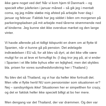
ikke gøre noget ved det! Når vi kom hjem til Danmark – og
specielt efter juleferien i januar måned – så gik jeg i mentalt
coma, og jeg måtte slæbe mig afsted på arbejde hver dag i
januar og februar. Faktisk har jeg siddet i bilen om morgenen på
parkeringspladsen på mit arbejde med tårerne strømmende ned
af kinderne. Jeg kunne slet ikke overskue mørket og den lange
vinter.
Vi havde allerede på et tidligt tidspunkt en drøm om at flytte til
Spanien, når vi kunne gå på pension. Det ødelagde
indtrædelsen i EU så, for alt blev så dyrt, at det ikke ville være
muligt for os at leve et fornuftigt liv. (I dag tror jeg på, at vi ender
i Spanien i et lille bitte byhus eller en lejlighed, men det skyldes
bla. prisen for vores sundhedsforsikring her i Thailand.)
Nu blev det så Thailand, og vi har da heller ikke fortrudt det.
Men ville vi flytte hertil NU som pensionister som situationen er?
Nej – sandsynligvis ikke! Situationen her er simpelthen for crazy,
og det er faktisk heller ikke specielt billigt at bo her mere.
Men dengang var det Thailand, der var drømmen. Og den var