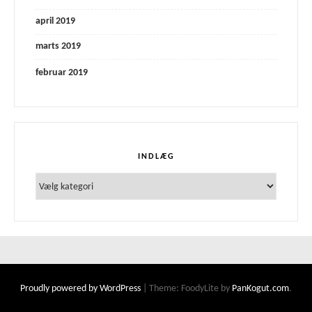
april 2019
marts 2019
februar 2019
INDLÆG
Indlæg
Proudly powered by WordPress
|
Theme: FoodyLite by
PanKogut.com
.