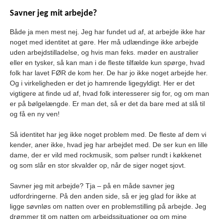
Savner jeg mit arbejde?
Både ja men mest nej. Jeg har fundet ud af, at arbejde ikke har
noget med identitet at gøre. Her må udlændinge ikke arbejde
uden arbejdstilladelse, og hvis man feks. møder en australier
eller en tysker, så kan man i de fleste tilfælde kun spørge, hvad
folk har lavet FØR de kom her. De har jo ikke noget arbejde her.
Og i virkeligheden er det jo hamrende ligegyldigt. Her er det
vigtigere at finde ud af, hvad folk interesserer sig for, og om man
er på bølgelængde. Er man det, så er det da bare med at slå til
og få en ny ven!
Så identitet har jeg ikke noget problem med. De fleste af dem vi
kender, aner ikke, hvad jeg har arbejdet med. De ser kun en lille
dame, der er vild med rockmusik, som pølser rundt i køkkenet
og som slår en stor skvalder op, når de siger noget sjovt.
Savner jeg mit arbejde? Tja – på en måde savner jeg
udfordringerne. På den anden side, så er jeg glad for ikke at
ligge søvnløs om natten over en problemstilling på arbejde. Jeg
drømmer tit om natten om arbejdssituationer og om mine