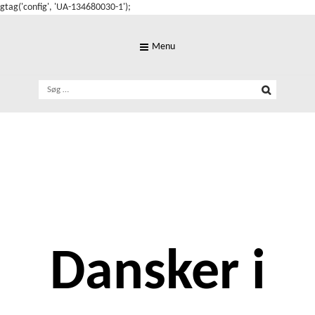
gtag('config', 'UA-134680030-1');
Skip
to
Menu
content
Søg
efter:
Dansker i