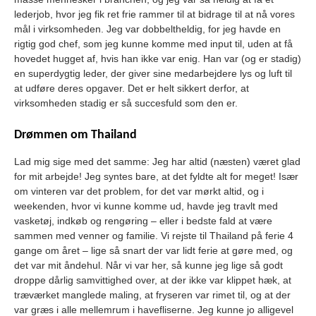
lederjob, hvor jeg fik ret frie rammer til at bidrage til at nå vores
mål i virksomheden. Jeg var dobbeltheldig, for jeg havde en
rigtig god chef, som jeg kunne komme med input til, uden at få
hovedet hugget af, hvis han ikke var enig. Han var (og er stadig)
en superdygtig leder, der giver sine medarbejdere lys og luft til
at udføre deres opgaver. Det er helt sikkert derfor, at
virksomheden stadig er så succesfuld som den er.
Drømmen om Thailand
Lad mig sige med det samme: Jeg har altid (næsten) været glad
for mit arbejde! Jeg syntes bare, at det fyldte alt for meget! Især
om vinteren var det problem, for det var mørkt altid, og i
weekenden, hvor vi kunne komme ud, havde jeg travlt med
vasketøj, indkøb og rengøring – eller i bedste fald at være
sammen med venner og familie. Vi rejste til Thailand på ferie 4
gange om året – lige så snart der var lidt ferie at gøre med, og
det var mit åndehul. Når vi var her, så kunne jeg lige så godt
droppe dårlig samvittighed over, at der ikke var klippet hæk, at
træværket manglede maling, at fryseren var rimet til, og at der
var græs i alle mellemrum i havefliserne. Jeg kunne jo alligevel