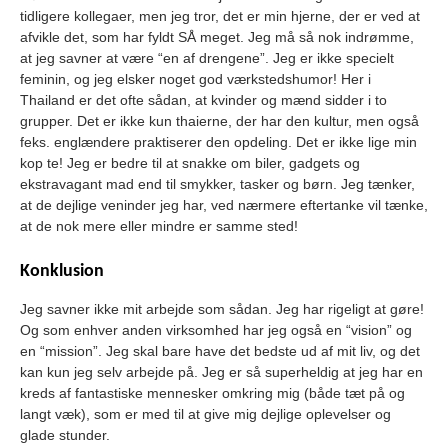
tidligere kollegaer, men jeg tror, det er min hjerne, der er ved at
afvikle det, som har fyldt SÅ meget. Jeg må så nok indrømme,
at jeg savner at være “en af drengene”. Jeg er ikke specielt
feminin, og jeg elsker noget god værkstedshumor! Her i
Thailand er det ofte sådan, at kvinder og mænd sidder i to
grupper. Det er ikke kun thaierne, der har den kultur, men også
feks. englændere praktiserer den opdeling. Det er ikke lige min
kop te! Jeg er bedre til at snakke om biler, gadgets og
ekstravagant mad end til smykker, tasker og børn. Jeg tænker,
at de dejlige veninder jeg har, ved nærmere eftertanke vil tænke,
at de nok mere eller mindre er samme sted!
Konklusion
Jeg savner ikke mit arbejde som sådan. Jeg har rigeligt at gøre!
Og som enhver anden virksomhed har jeg også en “vision” og
en “mission”. Jeg skal bare have det bedste ud af mit liv, og det
kan kun jeg selv arbejde på. Jeg er så superheldig at jeg har en
kreds af fantastiske mennesker omkring mig (både tæt på og
langt væk), som er med til at give mig dejlige oplevelser og
glade stunder.