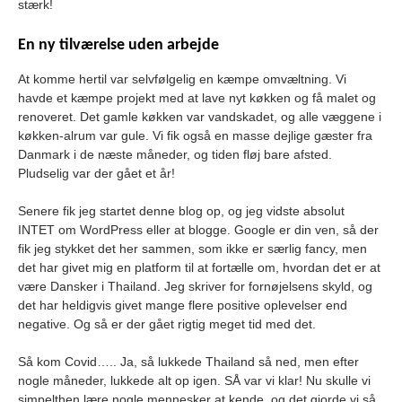
stærk!
En ny tilværelse uden arbejde
At komme hertil var selvfølgelig en kæmpe omvæltning. Vi
havde et kæmpe projekt med at lave nyt køkken og få malet og
renoveret. Det gamle køkken var vandskadet, og alle væggene i
køkken-alrum var gule. Vi fik også en masse dejlige gæster fra
Danmark i de næste måneder, og tiden fløj bare afsted.
Pludselig var der gået et år!
Senere fik jeg startet denne blog op, og jeg vidste absolut
INTET om WordPress eller at blogge. Google er din ven, så der
fik jeg stykket det her sammen, som ikke er særlig fancy, men
det har givet mig en platform til at fortælle om, hvordan det er at
være Dansker i Thailand. Jeg skriver for fornøjelsens skyld, og
det har heldigvis givet mange flere positive oplevelser end
negative. Og så er der gået rigtig meget tid med det.
Så kom Covid….. Ja, så lukkede Thailand så ned, men efter
nogle måneder, lukkede alt op igen. SÅ var vi klar! Nu skulle vi
simpelthen lære nogle mennesker at kende, og det gjorde vi så