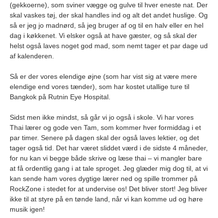
(gekkoerne), som sviner vægge og gulve til hver eneste nat. Der
skal vaskes tøj, der skal handles ind og alt det andet huslige. Og
så er jeg jo madnørd, så jeg bruger af og til en halv eller en hel
dag i køkkenet. Vi elsker også at have gæster, og så skal der
helst også laves noget god mad, som nemt tager et par dage ud
af kalenderen.
Så er der vores elendige øjne (som har vist sig at være mere
elendige end vores tænder), som har kostet utallige ture til
Bangkok på Rutnin Eye Hospital.
Sidst men ikke mindst, så går vi jo også i skole. Vi har vores
Thai lærer og gode ven Tam, som kommer hver formiddag i et
par timer. Senere på dagen skal der også laves lektier, og det
tager også tid. Det har været sliddet værd i de sidste 4 måneder,
for nu kan vi begge både skrive og læse thai – vi mangler bare
at få ordentlig gang i at tale sproget. Jeg glæder mig dog til, at vi
kan sende ham vores dygtige lærer ned og spille trommer på
RockZone i stedet for at undervise os! Det bliver stort! Jeg bliver
ikke til at styre på en tønde land, når vi kan komme ud og høre
musik igen!