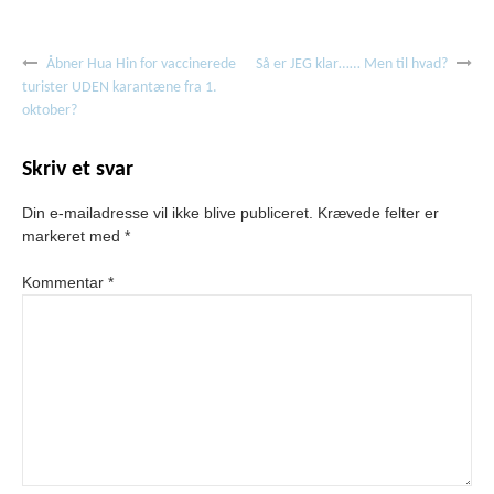
Indlægsnavigation
Åbner Hua Hin for vaccinerede
Så er JEG klar…… Men til hvad?
turister UDEN karantæne fra 1.
oktober?
Skriv et svar
Din e-mailadresse vil ikke blive publiceret.
Krævede felter er
markeret med
*
Kommentar
*