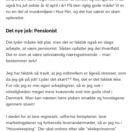
også fra juli sidste år til april i år! På den rigtig gode måde! Vi er
nu en del af musikmiljøet i Hua Hin, og det har været en skøn
oplevelse.
Det nye job: Pensionist
Det lyder måske lidt plat, men det er faktisk også en slags
arbejde, at være pensionist. Sådan opfatter jeg det ihvertfald.
Det er som at være selvstændig næringsdrivende – man
bestemmer selv!
Jeg har faktisk så travlt, at jeg indimellem er ligeså stresset, som
da jeg gik på job! Lyder det skørt?? Nej, det er det faktisk ikke.
For når jeg er min egen arbejdsgiver, så er jeg nok i
virkeligheden meget mere krævende end min gode chef i
Danmark. Man kan næsten høre pisken smælde og hovslagene
igennem stuen!
I stedet for at lave regneark, udforme ferieplaner, lave
marketingplaner og forberede leverandørmøder, så er jeg nu i
“Housekeeping”. Der skal ordnes efter alle “skideprinserne”