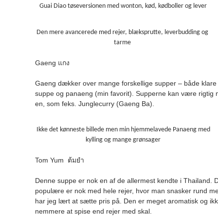
Guai Diao tøseversionen med wonton, kød, kødboller og lever
Den mere avancerede med rejer, blæksprutte, leverbudding og
tarme
Gaeng แกง
Gaeng dækker over mange forskellige supper – både klare
suppe og panaeng (min favorit). Supperne kan være rigtig
en, som feks. Junglecurry (Gaeng Ba).
Ikke det kønneste billede men min hjemmelavede Panaeng med
kylling og mange grønsager
Tom Yum ต้มยำ
Denne suppe er nok en af de allermest kendte i Thailand. D
populære er nok med hele rejer, hvor man snasker rund med 
har jeg lært at sætte pris på. Den er meget aromatisk og ikke
nemmere at spise end rejer med skal.