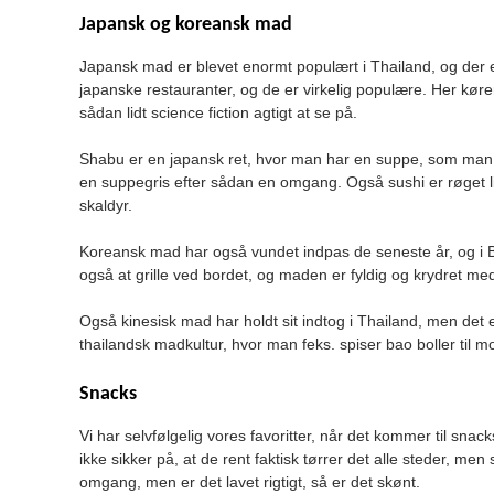
Japansk og koreansk mad
Japansk mad er blevet enormt populært i Thailand, og der 
japanske restauranter, og de er virkelig populære. Her kø
sådan lidt science fiction agtigt at se på.
Shabu er en japansk ret, hvor man har en suppe, som man 
en suppegris efter sådan en omgang. Også sushi er røget lig
skaldyr.
Koreansk mad har også vundet indpas de seneste år, og i B
også at grille ved bordet, og maden er fyldig og krydret me
Også kinesisk mad har holdt sit indtog i Thailand, men det e
thailandsk madkultur, hvor man feks. spiser bao boller til m
Snacks
Vi har selvfølgelig vores favoritter, når det kommer til snac
ikke sikker på, at de rent faktisk tørrer det alle steder, me
omgang, men er det lavet rigtigt, så er det skønt.