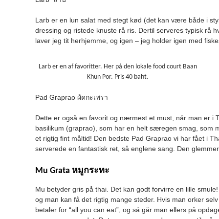
Larb er en lun salat med stegt kød (det kan være både i styk
dressing og ristede knuste rå ris. Dertil serveres typisk rå 
laver jeg tit herhjemme, og igen – jeg holder igen med fis
Larb er en af favoritter. Her på den lokale food court Baan
Khun Por. Pris 40 baht.
Pad Graprao ผัดกะเพรา
Dette er også en favorit og nærmest et must, når man er i
basilikum (graprao), som har en helt særegen smag, som ma
et rigtig fint måltid! Den bedste Pad Graprao vi har fået i T
serverede en fantastisk ret, så englene sang. Den glemmer 
Mu Grata หมูกระทะ
Mu betyder gris på thai. Det kan godt forvirre en lille smul
og man kan få det rigtig mange steder. Hvis man orker selv 
betaler for “all you can eat”, og så går man ellers på opdag