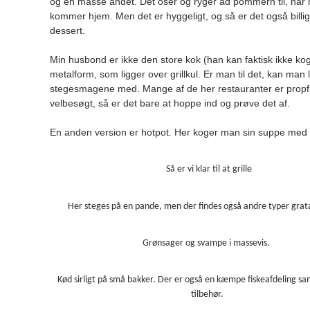
og en masse andet. Det oser og ryger ad pommern til, når ma
kommer hjem. Men det er hyggeligt, og så er det også billigt
dessert.
Min husbond er ikke den store kok (han kan faktisk ikke ko
metalform, som ligger over grillkul. Er man til det, kan man 
stegesmagene med. Mange af de her restauranter er propfu
velbesøgt, så er det bare at hoppe ind og prøve det af.
En anden version er hotpot. Her koger man sin suppe med de
Så er vi klar til at grille
Her steges på en pande, men der findes også andre typer grat
Grønsager og svampe i massevis.
Kød sirligt på små bakker. Der er også en kæmpe fiskeafdeling sam
tilbehør.