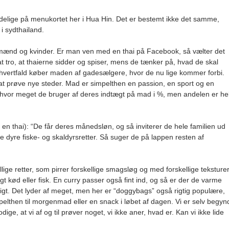
delige på menukortet her i Hua Hin. Det er bestemt ikke det samme,
i sydthailand.
mænd og kvinder. Er man ven med en thai på Facebook, så vælter det
 at tro, at thaierne sidder og spiser, mens de tænker på, hvad de skal
r ihvertfald køber maden af gadesælgere, hvor de nu lige kommer forbi.
 at prøve nye steder. Mad er simpelthen en passion, en sport og en
e, hvor meget de bruger af deres indtægt på mad i %, men andelen er hel
thai): “De får deres månedsløn, og så inviterer de hele familien ud
e dyre fiske- og skaldyrsretter. Så suger de på lappen resten af
lige retter, som pirrer forskellige smagsløg og med forskellige teksturer
gt kød eller fisk. En curry passer også fint ind, og så er der de varme
eligt. Det lyder af meget, men her er “doggybags” også rigtig populære,
mpelthen til morgenmad eller en snack i løbet af dagen. Vi er selv begyn
ge, at vi af og til prøver noget, vi ikke aner, hvad er. Kan vi ikke lide