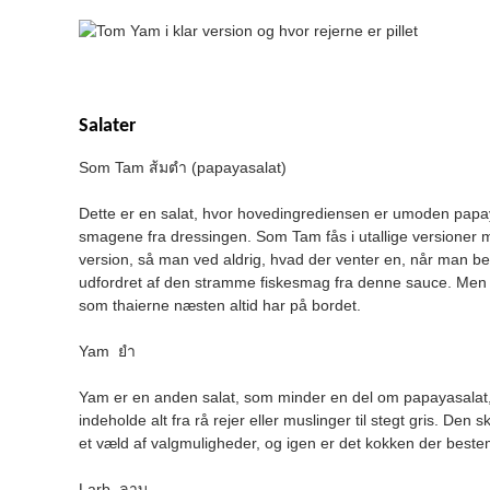
Salater
Som Tam ส้มตำ (papayasalat)
Dette er en salat, hvor hovedingrediensen er umoden papay
smagene fra dressingen. Som Tam fås i utallige versioner m
version, så man ved aldrig, hvad der venter en, når man best
udfordret af den stramme fiskesmag fra denne sauce. Men har
som thaierne næsten altid har på bordet.
Yam ยำ
Yam er en anden salat, som minder en del om papayasalat, 
indeholde alt fra rå rejer eller muslinger til stegt gris. Den
et væld af valgmuligheder, og igen er det kokken der best
Larb ลาบ