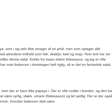
a, som i sig selv ikke smager af en pind, men som optager alle
ed alverdens indhold som fisk, skaldyr, kød og majs. Hver kok har sin
iller denne salat. Kokke fra Isaan elsker fiskesauce, og jeg er ofte
 man balancen i dressingen helt rigtig, så er det en fantastisk salat,
men der er bare ikke papaya i. Der er ofte nudler i bunden, og den ka
 skal være syrlig, stærk, umami (fiskesauce) og let sødlig. Her er der ogs
emmer, hvordan balancen skal være.