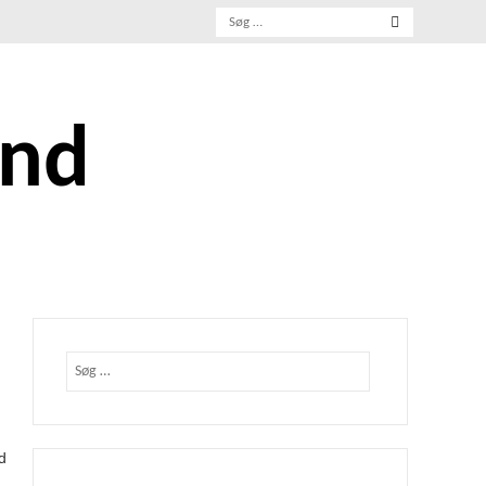
Søg
efter:
and
Søg
efter:
d