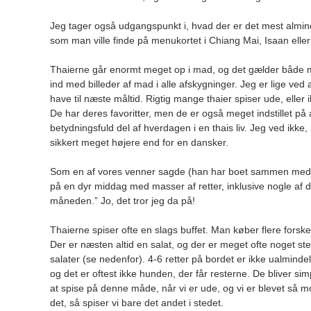
Jeg tager også udgangspunkt i, hvad der er det mest almin
som man ville finde på menukortet i Chiang Mai, Isaan eller 
Thaierne går enormt meget op i mad, og det gælder både 
ind med billeder af mad i alle afskygninger. Jeg er lige ved
have til næste måltid. Rigtig mange thaier spiser ude, elle
De har deres favoritter, men de er også meget indstillet på
betydningsfuld del af hverdagen i en thais liv. Jeg ved ikk
sikkert meget højere end for en dansker.
Som en af vores venner sagde (han har boet sammen med en 
på en dyr middag med masser af retter, inklusive nogle af d
måneden.” Jo, det tror jeg da på!
Thaierne spiser ofte en slags buffet. Man køber flere forskel
Der er næsten altid en salat, og der er meget ofte noget ste
salater (se nedenfor). 4-6 retter på bordet er ikke ualmind
og det er oftest ikke hunden, der får resterne. De bliver si
at spise på denne måde, når vi er ude, og vi er blevet så modi
det, så spiser vi bare det andet i stedet.