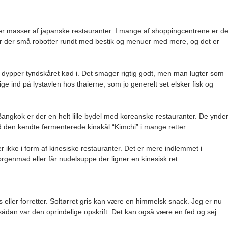
er masser af japanske restauranter. I mange af shoppingcentrene er de
rer der små robotter rundt med bestik og menuer med mere, og det er
dypper tyndskåret kød i. Det smager rigtig godt, men man lugter som
e ind på lystavlen hos thaierne, som jo generelt set elsker fisk og
angkok er der en helt lille bydel med koreanske restauranter. De ynde
d den kendte fermenterede kinakål “Kimchi” i mange retter.
r ikke i form af kinesiske restauranter. Det er mere indlemmet i
orgenmad eller får nudelsuppe der ligner en kinesisk ret.
ks eller forretter. Soltørret gris kan være en himmelsk snack. Jeg er nu
n sådan var den oprindelige opskrift. Det kan også være en fed og sej