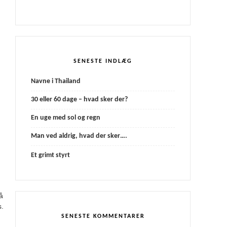
,
u
SENESTE INDLÆG
Navne i Thailand
30 eller 60 dage – hvad sker der?
En uge med sol og regn
Man ved aldrig, hvad der sker….
Et grimt styrt
å
s.
SENESTE KOMMENTARER