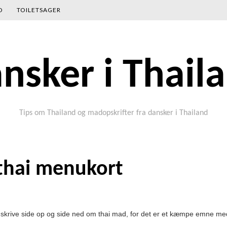
D
TOILETSAGER
nsker i Thail
Tips om Thailand og madopskrifter fra dansker i Thailand
t thai menukort
e skrive side op og side ned om thai mad, for det er et kæmpe emne me