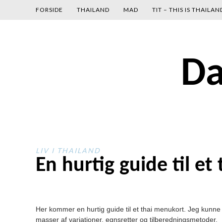
gtag('config', 'UA-134680030-1');
FORSIDE
THAILAND
MAD
TIT – THIS IS THAILAN
Skip
Da
to
content
LIV I THAILAND
En hurtig guide til e
Her kommer en hurtig guide til et thai menukort. Jeg kunn
masser af variationer, egnsretter og tilberedningsmetoder.