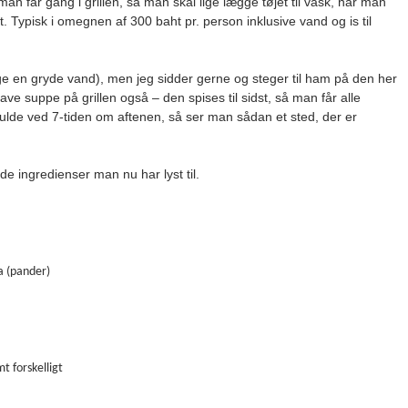
n får gang i grillen, så man skal lige lægge tøjet til vask, når man
. Typisk i omegnen af 300 baht pr. person inklusive vand og is til
ge en gryde vand), men jeg sidder gerne og steger til ham på den her
lave suppe på grillen også – den spises til sidst, så man får alle
lde ved 7-tiden om aftenen, så ser man sådan et sted, der er
 ingredienser man nu har lyst til.
a (pander)
t forskelligt