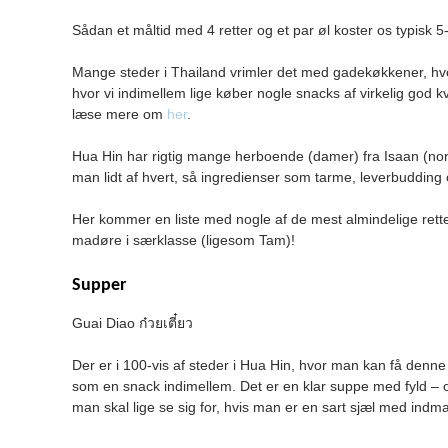
Sådan et måltid med 4 retter og et par øl koster os typisk 5-
Mange steder i Thailand vrimler det med gadekøkkener, hvor h
hvor vi indimellem lige køber nogle snacks af virkelig god kv
læse mere om
her
.
Hua Hin har rigtig mange herboende (damer) fra Isaan (nord
man lidt af hvert, så ingredienser som tarme, leverbudding
Her kommer en liste med nogle af de mest almindelige retter
madøre i særklasse (ligesom Tam)!
Supper
Guai Diao ก๋วยเตี๋ยว
Der er i 100-vis af steder i Hua Hin, hvor man kan få denne
som en snack indimellem. Det er en klar suppe med fyld – of
man skal lige se sig for, hvis man er en sart sjæl med indm