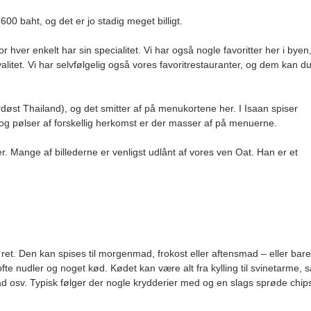
600 baht, og det er jo stadig meget billigt.
ver enkelt har sin specialitet. Vi har også nogle favoritter her i byen
alitet. Vi har selvfølgelig også vores favoritrestauranter, og dem kan d
øst Thailand), og det smitter af på menukortene her. I Isaan spiser
 og pølser af forskellig herkomst er der masser af på menuerne.
. Mange af billederne er venligst udlånt af vores ven Oat. Han er et
 ret. Den kan spises til morgenmad, frokost eller aftensmad – eller bare
te nudler og noget kød. Kødet kan være alt fra kylling til svinetarme, s
ad osv. Typisk følger der nogle krydderier med og en slags sprøde chip