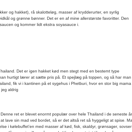
ker og hakket), rå skalotteløg, masser af krydderurter, en syrlig
hvidkål og grønne bønner. Det er en af mine allerstørste favoritter. Den
kesaucen og kommer lidt ekstra soyasauce i.
 Thailand. Det er igen hakket kød men stegt med en bestemt type
n hurtigt lærer at sætte pris på. Et spejlæg på toppen, og så har man
hailand, fik vi i kantinen på et sygehus i Phetburi, hvor en stor big mama
jeg aldrig
e! Denne ret er blevet enormt populær over hele Thailand i de seneste år
at lave sin mad ved bordet, så er det altså ret så hyggeligt at spise. M
else i kølebuffet’en med masser af kød, fisk, skaldyr, grønsager, sovser