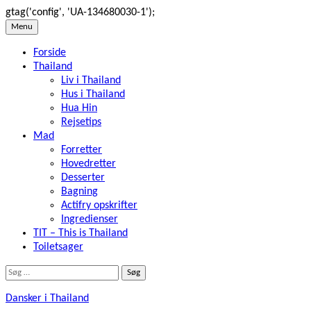
gtag('config', 'UA-134680030-1');
Skip
Menu
to
Forside
content
Thailand
Liv i Thailand
Hus i Thailand
Hua Hin
Rejsetips
Mad
Forretter
Hovedretter
Desserter
Bagning
Actifry opskrifter
Ingredienser
TIT – This is Thailand
Toiletsager
Søg
efter:
Dansker i Thailand