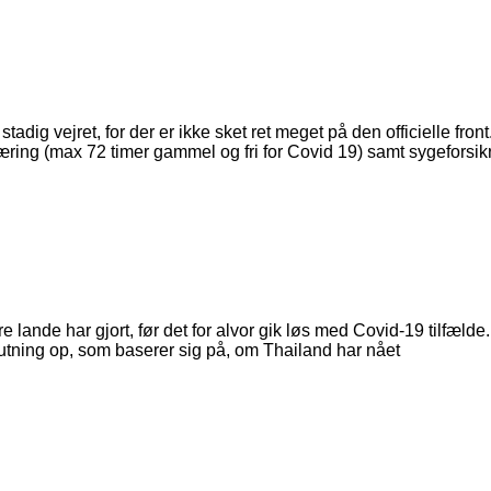
 stadig vejret, for der er ikke sket ret meget på den officielle f
læring (max 72 timer gammel og fri for Covid 19) samt sygeforsik
ande har gjort, før det for alvor gik løs med Covid-19 tilfælde. 
slutning op, som baserer sig på, om Thailand har nået