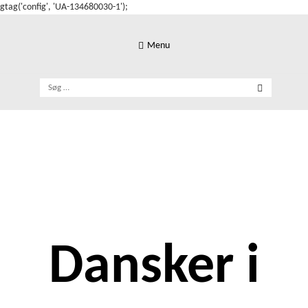
gtag('config', 'UA-134680030-1');
Skip
to
Menu
content
Søg
efter:
Dansker i