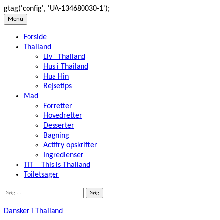
gtag('config', 'UA-134680030-1');
Skip
Menu
to
Forside
content
Thailand
Liv i Thailand
Hus i Thailand
Hua Hin
Rejsetips
Mad
Forretter
Hovedretter
Desserter
Bagning
Actifry opskrifter
Ingredienser
TIT – This is Thailand
Toiletsager
Søg
efter:
Dansker i Thailand