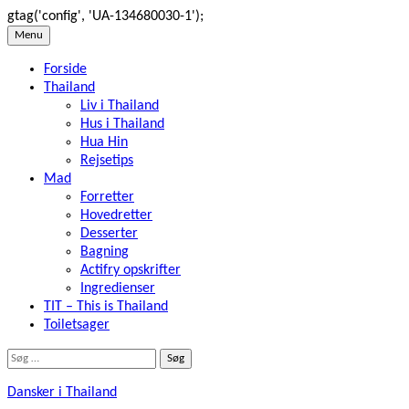
gtag('config', 'UA-134680030-1');
Skip
Menu
to
Forside
content
Thailand
Liv i Thailand
Hus i Thailand
Hua Hin
Rejsetips
Mad
Forretter
Hovedretter
Desserter
Bagning
Actifry opskrifter
Ingredienser
TIT – This is Thailand
Toiletsager
Søg
efter:
Dansker i Thailand