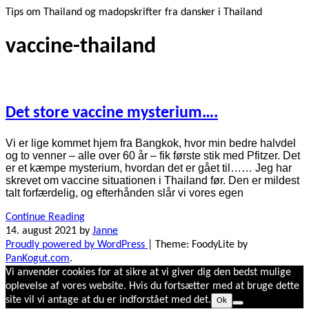
Tips om Thailand og madopskrifter fra dansker i Thailand
vaccine-thailand
Det store vaccine mysterium….
Vi er lige kommet hjem fra Bangkok, hvor min bedre halvdel
og to venner – alle over 60 år – fik første stik med Pfitzer. Det
er et kæmpe mysterium, hvordan det er gået til…… Jeg har
skrevet om vaccine situationen i Thailand før. Den er mildest
talt forfærdelig, og efterhånden slår vi vores egen
Continue Reading
14. august 2021
by
Janne
Proudly powered by WordPress
|
Theme: FoodyLite by
PanKogut.com
.
Vi anvender cookies for at sikre at vi giver dig den bedst mulige
oplevelse af vores website. Hvis du fortsætter med at bruge dette
site vil vi antage at du er indforstået med det.
Ok