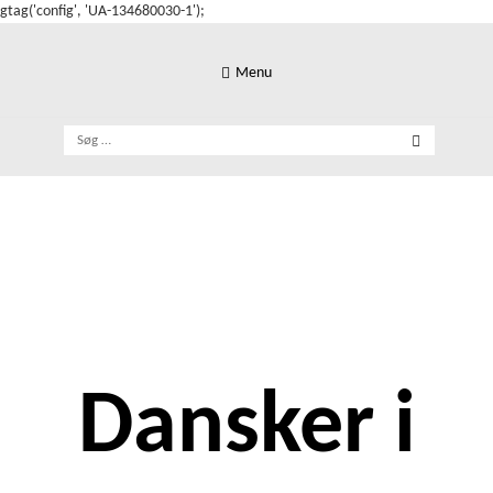
gtag('config', 'UA-134680030-1');
Skip
to
Menu
content
Søg
efter:
Dansker i