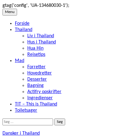
gtag('config', 'UA-134680030-1');
Skip
Menu
to
Forside
content
Thailand
Liv i Thailand
Hus i Thailand
Hua Hin
Rejsetips
Mad
Forretter
Hovedretter
Desserter
Bagning
Actifry opskrifter
Ingredienser
TIT – This is Thailand
Toiletsager
Søg
efter:
Dansker i Thailand