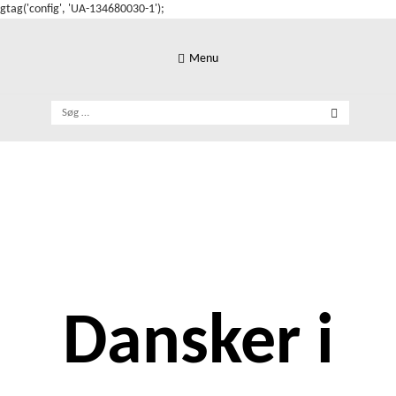
gtag('config', 'UA-134680030-1');
Skip
to
Menu
content
Søg
efter:
Dansker i